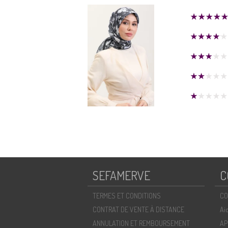
SEFAMERVE
C
TERMES ET CONDITIONS
CO
CONTRAT DE VENTE À DISTANCE
Ai
ANNULATION ET REMBOURSEMENT
AP