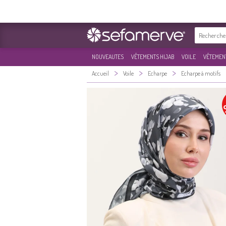
NOUVEAUTES
VÊTEMENTS HIJAB
VOILE
VÊTEMENT
>
>
>
Accueil
Voile
Echarpe
Echarpe à motifs