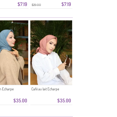
$7.19
$7.19
$29.00
n Echarpe
Café au lait Echarpe
$35.00
$35.00