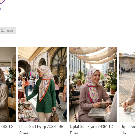
s
 Écharpe
 70363-02
Dijital Soft Eşarp 70361-06
Dijital Soft Eşarp 70361-04
Dijital 
Oranj
Fuşya
Lila