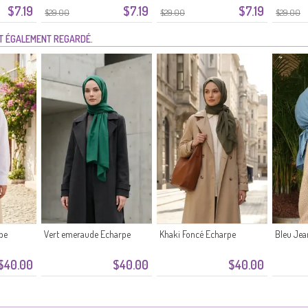
$7.19
$7.19
$7.19
$29.00
$29.00
$29.00
NT ÉGALEMENT REGARDÉ.
rpe
Vert emeraude Echarpe
Khaki Foncé Echarpe
Bleu Jea
$40.00
$40.00
$40.00