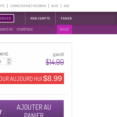
MPTE
CONNECTER AVEC FACEBOOK
BLOG
AIDE
ERCHER
MON COMPTE
PANIER
SON ET VIE
COSMÉTIQUE
OUTLET
TITÉ :
$38.00
$14.99
$8.99
OUR AUJOURD HUI
AJOUTER AU
PANIER