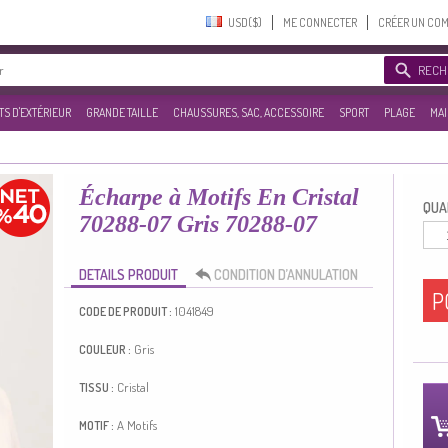
USD($)‎
ME CONNECTER
CRÉER UN CO
RECH
S D'EXTÉRIEUR
GRANDE TAILLE
CHAUSSURES, SAC, ACCESSOIRE
SPORT
PLAGE
MAI
Écharpe à Motifs En Cristal
QUAN
70288-07 Gris 70288-07
DETAILS PRODUIT
CONDITION D’ANNULATION
P
1041849
CODE DE PRODUIT :
Gris
COULEUR :
Cristal
TISSU :
A Motifs
MOTIF :