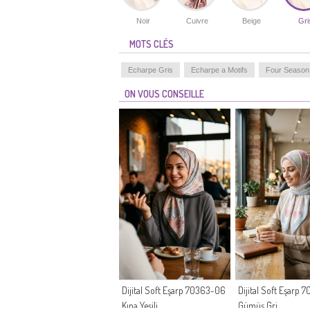
Noir
Cuivre
Beige
Gri
MOTS CLÉS
Echarpe Gris
Echarpe a Motifs
Four Season
ON VOUS CONSEILLE
Dijital Soft Eşarp 70363-06
Dijital Soft Eşarp
Kına Yeşili
Gümüş Gri