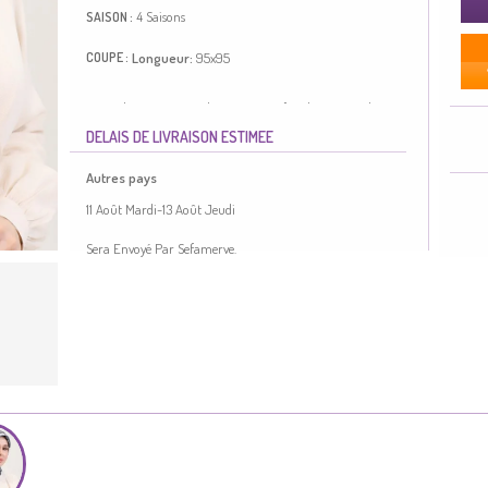
4 Saisons
SAISON :
Longueur:
95x95
COUPE :
La couleur Gris. Cristal. Tissu à motifs. Adapté pour les 4
saisons. Taille standard.
DELAIS DE LIVRAISON ESTIMEE
Made in Türkiye
Autres pays
11 Août Mardi-13 Août Jeudi
Sera Envoyé Par Sefamerve.