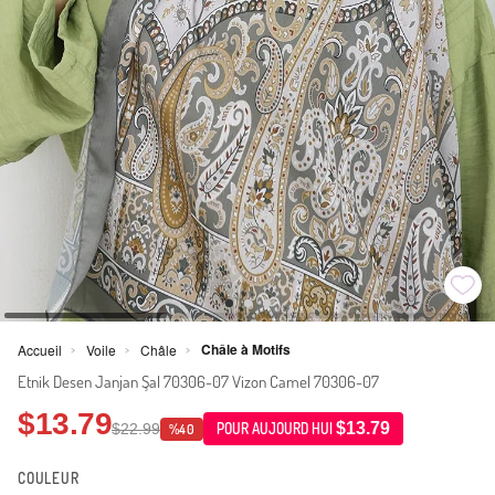
Châle à Motifs
Accueil
Voile
Châle
>
>
>
Etnik Desen Janjan Şal 70306-07 Vizon Camel 70306-07
$13.79
$13.79
$22.99
POUR AUJOURD HUI
%40
COULEUR