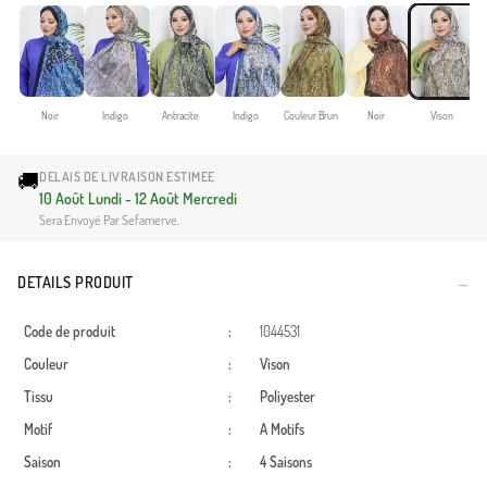
Noir
Indigo
Antracite
Indigo
Couleur Brun
Noir
Vison
🚚
DELAIS DE LIVRAISON ESTIMEE
10 Août Lundi - 12 Août Mercredi
Sera Envoyé Par Sefamerve.
DETAILS PRODUIT
Code de produit
:
1044531
Couleur
:
Vison
Tissu
:
Poliyester
Motif
:
A Motifs
Saison
:
4 Saisons