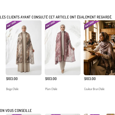
structure sans repassage offrent des solutions pratiques au rythme soutenu de la
femme moderne.
LES CLIENTS AYANT CONSULTÉ CET ARTICLE ONT ÉGALEMENT REGARDÉ.
Made in Türkiye
$103.00
$103.00
$103.00
Beige Châle
Plum Châle
Couleur Brun Châle
ON VOUS CONSEILLE