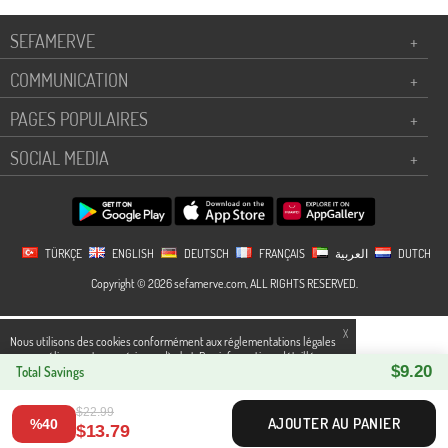
SEFAMERVE
+
COMMUNICATION
+
PAGES POPULAIRES
+
SOCIAL MEDIA
+
TÜRKÇE
ENGLISH
DEUTSCH
FRANÇAIS
العربية
DUTCH
Copyright © 2026 sefamerve.com, ALL RIGHTS RESERVED.
X
Nous utilisons des cookies conformément aux réglementations légales
pour améliorer votre expérience d`achat. Des informations détaillées
$9.20
peuvent être consultées sur notre page,
Total Savings
Politique de cookies
et
confidentialité.
$22.99
AJOUTER AU PANIER
%40
$13.79