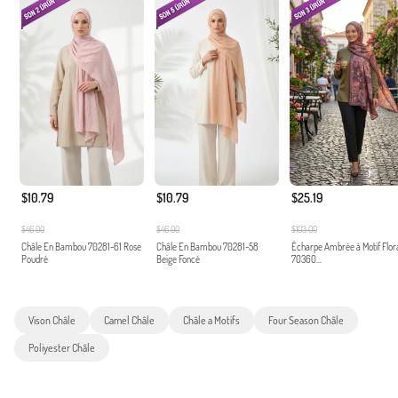
$10.79
$10.79
$25.19
$46.00
$46.00
$103.00
Châle En Bambou 70281-61 Rose
Châle En Bambou 70281-58
Écharpe Ambrée à Motif Flor
Poudré
Beige Foncé
70360...
Vison Châle
Camel Châle
Châle a Motifs
Four Season Châle
Poliyester Châle