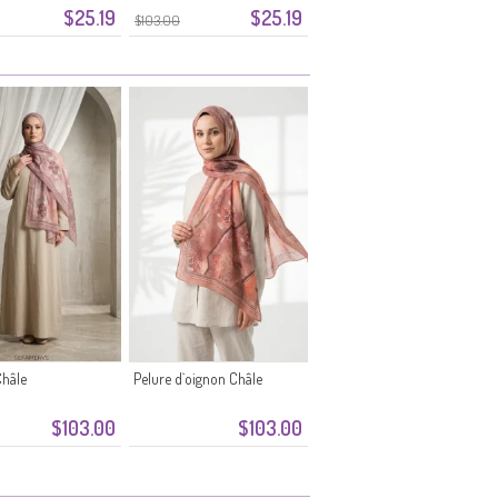
$25.19
$25.19
Marine
$103.00
hâle
Pelure d`oignon Châle
$103.00
$103.00