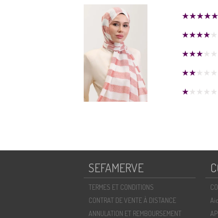
SEFAMERVE
C
TERMES ET CONDITIONS
CO
CONTRAT DE VENTE À DISTANCE
Ai
ANNULATION ET REMBOURSEMENT
AP