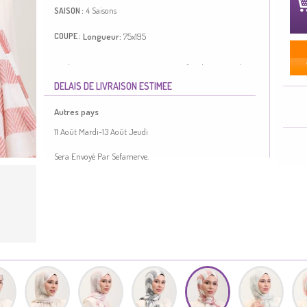
4 Saisons
SAISON :
Longueur:
75x195
COUPE :
Couleur Brique. Tissu Lin. Tissu à motifs. Adapté pour les 4
saisons. Taille standard.
DELAIS DE LIVRAISON ESTIMEE
Made in Türkiye
Autres pays
11 Août Mardi-13 Août Jeudi
Sera Envoyé Par Sefamerve.