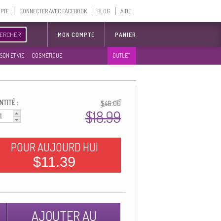
MPTE
CONNECTER AVEC FACEBOOK
BLOG
AIDE
ERCHER
MON COMPTE
PANIER
SON ET VIE
COSMÉTIQUE
OUTLET
TITÉ :
$46.00
$18.99
POUR AUJOURD HUI
$11.39
AJOUTER AU