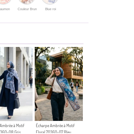
aumon
Couleur Brun
Blue roi
Ambrée à Motif
Écharpe Ambrée à Motif
0360-08 Gris
Floral 70360-07 Bleu