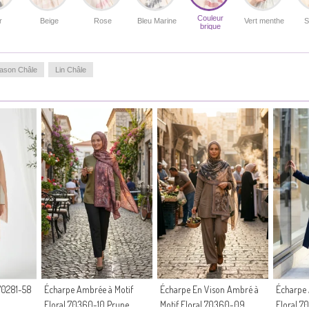
Couleur
r
Beige
Rose
Bleu Marine
Vert menthe
S
brique
ason Châle
Lin Châle
70281-58
Écharpe Ambrée à Motif
Écharpe En Vison Ambré à
Écharpe 
Floral 70360-10 Prune
Motif Floral 70360-09
Floral 7