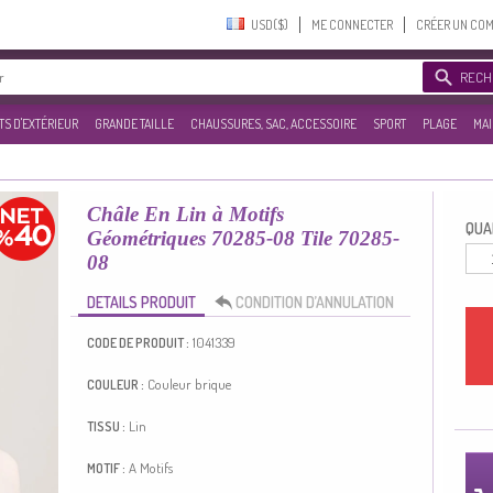
USD($)‎
ME CONNECTER
CRÉER UN CO
RECH
S D'EXTÉRIEUR
GRANDE TAILLE
CHAUSSURES, SAC, ACCESSOIRE
SPORT
PLAGE
MAI
Châle En Lin à Motifs
QUAN
Géométriques 70285-08 Tile 70285-
08
DETAILS PRODUIT
CONDITION D’ANNULATION
1041339
CODE DE PRODUIT :
Couleur brique
COULEUR :
Lin
TISSU :
A Motifs
MOTIF :