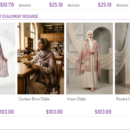
$10.79
$25.19
$25.19
Argenté
$103.00
$103.00
$103.00
NT ÉGALEMENT REGARDÉ.
Couleur Brun Châle
Vison Châle
Poudre C
103.00
$103.00
$103.00