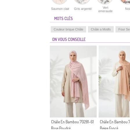
Vert
Saumon clair
Gris argenté
Noi
emeraude
MOTS CLÉS
Couleur brique Châle
Châle a Motifs
Four Se
ON VOUS CONSEILLE
Châle En Bambou 70281-61
Châle En Bambou 
Rose Poudré
Beige Foncé