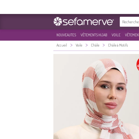
NOUVEAUTES
VÊTEMENTS HIJAB
VOILE
VÊTEMENT
>
>
>
Accueil
Voile
Châle
Châle à Motifs