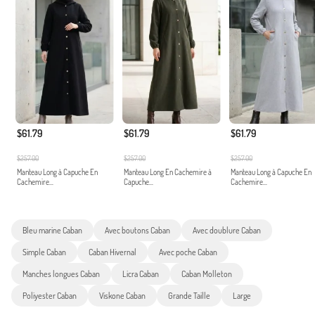
$61.79
$61.79
$61.79
$257.00
$257.00
$257.00
Manteau Long à Capuche En
Manteau Long En Cachemire à
Manteau Long à Capuche En
Cachemire...
Capuche...
Cachemire...
Bleu marine Caban
Avec boutons Caban
Avec doublure Caban
Simple Caban
Caban Hivernal
Avec poche Caban
Manches longues Caban
Licra Caban
Caban Molleton
Poliyester Caban
Viskone Caban
Grande Taille
Large