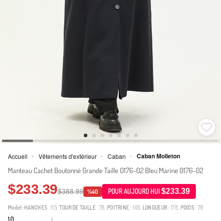
Caban Molleton
Accueil
Vêtements d'extérieur
Caban
>
>
>
Manteau Cachet Boutonné Grande Taille 0176-02 Bleu Marine 0176-02
$233.39
$233.39
$388.99
POUR AUJOURD HUI
%40
Model:
HANCHES
: 115,
TOUR DE TAILLE
: 78,
POITRINE
: 105,
LONGUEUR
: 178,
POIDS
: 78
1.0
1
·