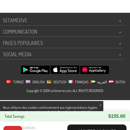
SEFAMERVE
+
COMMUNICATION
+
PAGES POPULAIRES
+
SOCIAL MEDIA
+
TÜRKÇE
ENGLISH
DEUTSCH
FRANÇAIS
العربية
DUTCH
Copyright © 2026 sefamerve.com, ALL RIGHTS RESERVED.
X
Nous utilisons des cookies conformément aux réglementations légales
pour améliorer votre expérience d`achat. Des informations détaillées
$155.60
peuvent être consultées sur notre page,
Total Savings
Politique de cookies
et
confidentialité.
$388.99