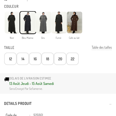
COULEUR
Noir
Bleu Marine
Gris
Fumé
Café au lait
Table des tailles
TAILLE
12
14
16
18
20
22
🚚
DELAIS DE LIVRAISON ESTIMEE
13 Août Jeudi - 15 Août Samedi
Sera Envoyé Par Sefamerve.
DETAILS PRODUIT
Code de
:
926861