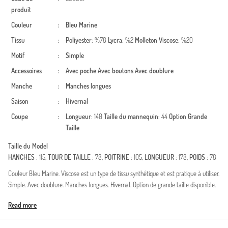
produit
Couleur
:
Bleu Marine
Tissu
:
Poliyester
: %78
Lycra
: %2
Molleton
Viscose
: %20
Motif
:
Simple
Accessoires
:
Avec poche
Avec boutons
Avec doublure
Manche
:
Manches longues
Saison
:
Hivernal
Coupe
:
Longueur
: 140
Taille du mannequin
: 44
Option Grande
Taille
Taille du Model
HANCHES
: 115,
TOUR DE TAILLE
: 78,
POITRINE
: 105,
LONGUEUR
: 178,
POIDS
: 78
Couleur Bleu Marine. Viscose est un type de tissu synthétique et est pratique à utiliser.
Simple. Avec doublure. Manches longues. Hivernal. Option de grande taille disponible.
Made in Türkiye
Read more