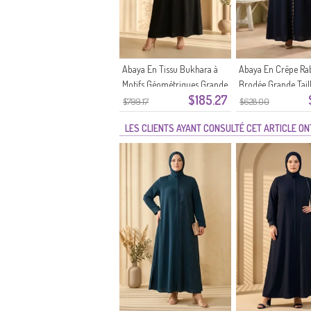
Abaya En Tissu Bukhara à
Abaya En Crêpe Ra
Motifs Géométriques Grande
Brodée Grande Tail
$185.27
Taille 6375-07 Noir
05 Bleu Marine
$799.17
$628.00
LES CLIENTS AYANT CONSULTÉ CET ARTICLE O