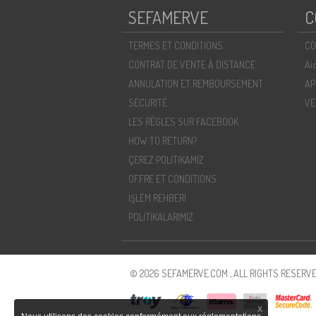
SEFAMERVE
C
TERMES ET CONDITIONS
CO
CONTRAT DE VENTE À DISTANCE
Ai
ANNULATION ET REMBOURSEMENT
AP
SECURITÉ
VE
LES RÈGLES SUR FACEBOOK
HOW TO RETURN?
ÇEREZ POLITIKAMIZ
OFFRE ET CONDITIONS
İŞLEM REHBERI
POLİTİKALARIMIZ
© 2026 SEFAMERVE.COM , ALL RIGHTS RESERVE
X