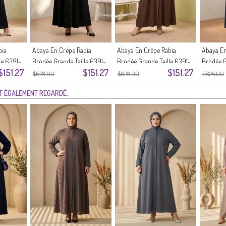
bia
Abaya En Crêpe Rabia
Abaya En Crêpe Rabia
Abaya En
le 6391-
Brodée Grande Taille 6391-
Brodée Grande Taille 6391-
Brodée G
$151.27
$151.27
$151.27
04 Noir
03 Marron
02 Gris 
$628.00
$628.00
$628.00
NT ÉGALEMENT REGARDÉ.