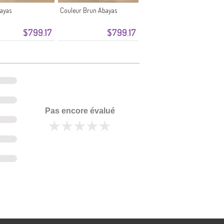
ayas
Couleur Brun Abayas
$799.17
$799.17
Pas encore évalué