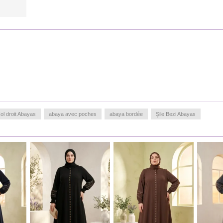
ol droit Abayas
abaya avec poches
abaya bordée
Şile Bezi Abayas