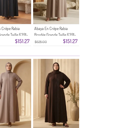
 Crêpe Rabia
Abaya En Crêpe Rabia
rande Taille 6391-
Brodée Grande Taille 6391-
$151.27
$151.27
Fumé
01 Vison
$628.00