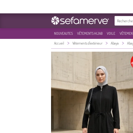
NOUVEAUTES
VÊTEMENTS HIJAB
VOILE
VÊTEMENT
>
>
>
Accueil
Vêtements d'extérieur
Abaya
Abay