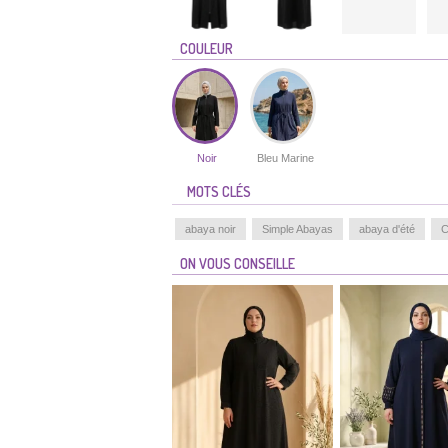
COULEUR
Noir
Bleu Marine
MOTS CLÉS
abaya noir
Simple Abayas
abaya d'été
C
ON VOUS CONSEILLE