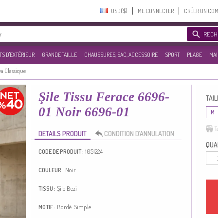
USD($)‎
ME CONNECTER
CRÉER UN CO
RECH
S D'EXTÉRIEUR
GRANDE TAILLE
CHAUSSURES, SAC, ACCESSOIRE
SPORT
PLAGE
MAI
a Classique
Şile Tissu Ferace 6696-
TAIL
01 Noir 6696-01
M
T
DETAILS PRODUIT
CONDITION D’ANNULATION
QUAN
1051224
CODE DE PRODUIT :
Noir
COULEUR :
Şile Bezi
TISSU :
Bordé.
Simple
MOTIF :