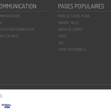
OMMUNICATION
PAGES POPULAIRES
MMUNICATION
ROBE DE SOIRÉE HIJAB
de
GRANDE TAILLE
PLICATION FOURNISSEUR
ABAYA DE SOIRÉE
NTE EN GROS
CHÂLE
SAC
SOİNS PERSONNELS
D.