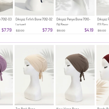
ne 7012-03
Dikişsiz Fırfırlı Bone 7012-02
Dikişsiz Penye Bone 7010-
Dikişsiz
Lacivert
04 Beyaz
03 Ekru
$7.79
$7.79
$4.19
$32.00
$16.00
$16.00
Ten Renk Bone
Koyu Vizon Bone
Bordo B