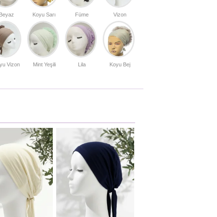
Beyaz
Koyu Sarı
Füme
Vizon
yu Vizon
Mint Yeşili
Lila
Koyu Bej