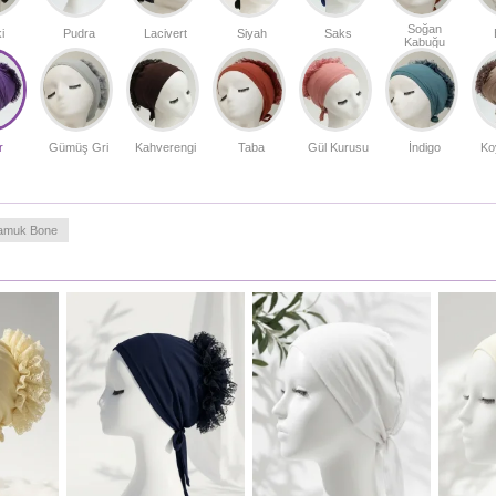
her alanda stilinizi tamamlayacak bu fonksiyonel
aksesuarı deneyimleyin.
Soğan
i
Pudra
Lacivert
Siyah
Saks
Kabuğu
Türkiye'de üretilmiştir.
r
Gümüş Gri
Kahverengi
Taba
Gül Kurusu
İndigo
Ko
amuk Bone