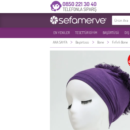
EN YENILER
TESETTÜR GİYİM
BAŞÖRTÜSÜ
DIŞ
>
>
>
ANA SAYFA
Başörtüsü
Bone
Fırfırlı Bone