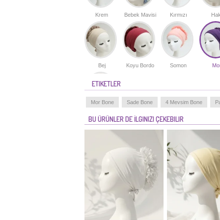
Krem
Bebek Mavisi
Kırmızı
Hak
Bej
Koyu Bordo
Somon
Mo
ETIKETLER
Mor Bone
Sade Bone
4 Mevsim Bone
P
Ten Renk
BU ÜRÜNLER DE İLGINIZI ÇEKEBILIR