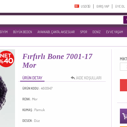
USD($)‎
GIRIŞ YAP
ÜYE OL
 GİYİM
BÜYÜK BEDEN
AYAKKABI, ÇANTA, AKSESUAR
SPOR
DENİZ
EV VE YAŞAM
Fırfırlı Bone 7001-17
MİKT
Mor
ÜRÜN DETAY
İADE KOŞULLARI
460947
ÜRÜN KODU :
Mor
RENK :
Pamuk
KUMAŞ :
Düz
DESEN :