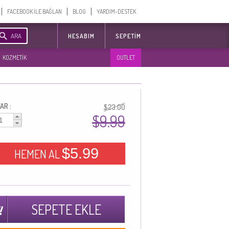
FACEBOOK İLE BAĞLAN
BLOG
YARDIM-DESTEK
ARA
HESABIM
SEPETIM
KOZMETİK
OUTLET
AR :
$23.00
$9.99
$5.99
HEMEN AL
SEPETE EKLE