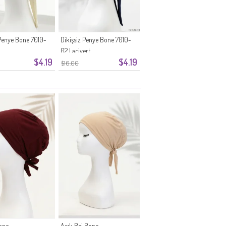
 Penye Bone 7010-
Dikişsiz Penye Bone 7010-
02 Lacivert
$4.19
$4.19
$16.00
one
Açık Bej Bone