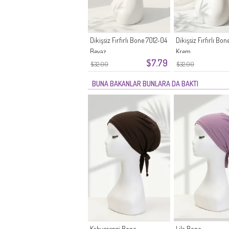
Dikişsiz Fırfırlı Bone 7012-04
Dikişsiz Fırfırlı Bo
Beyaz
Krem
$7.79
$32.00
$32.00
BUNA BAKANLAR BUNLARA DA BAKTI
Kahverengi Bone
Lila Bone