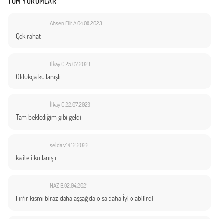
TÜM YORUMLAR
Ahsen Elif A.
04.08.2023
Çok rahat
İlkay O.
25.07.2023
Oldukça kullanışlı
İlkay O.
22.07.2023
Tam beklediğim gibi geldi
selda v.
14.12.2022
kaliteli kullanışlı
NAZ B.
02.04.2021
Fırfır kısmı biraz daha aşşağıda olsa daha İyi olabilirdi