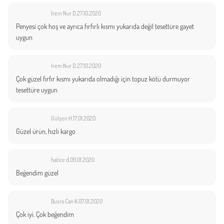
Irem Nur D.
27.10.2020
Penyesi çok hoş ve ayrıca fırfırlı kısmı yukarıda değil tesettüre gayet
uygun
Irem Nur D.
27.10.2020
Çok güzel fırfır kısmı yukarıda olmadığı için topuz kötü durmuyor
tesettüre uygun
Gülşen H.
17.01.2020
Güzel ürün, hızlı kargo
hatice d.
09.01.2020
Beğendim güzel
Busra Can K.
07.01.2020
Çok iyi. Çok beğendim