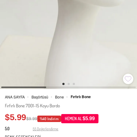
Fırfırlı Bone
ANA SAYFA
Başörtüsü
Bone
>
>
>
Fırfırlı Bone 7001-15 Koyu Bordo
$5.99
$5.99
$9.99
HEMEN AL
%40 İndirim
5.0
55 Değerlendirme
·