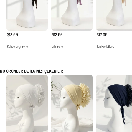
$12.00
$12.00
$12.00
Kahverengi Bone
Lila Bone
Ten Renk Bone
BU ÜRÜNLER DE İLGINIZI ÇEKEBILIR