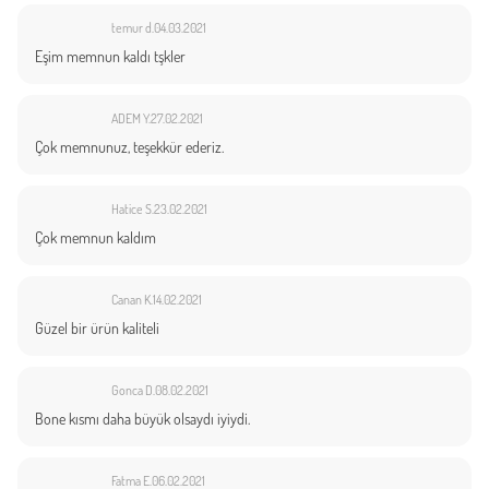
temur d.
04.03.2021
Eşim memnun kaldı tşkler
ADEM Y.
27.02.2021
Çok memnunuz, teşekkür ederiz.
Hatice S.
23.02.2021
Çok memnun kaldım
Canan K.
14.02.2021
Güzel bir ürün kaliteli
Gonca D.
08.02.2021
Bone kısmı daha büyük olsaydı iyiydi.
Fatma E.
06.02.2021