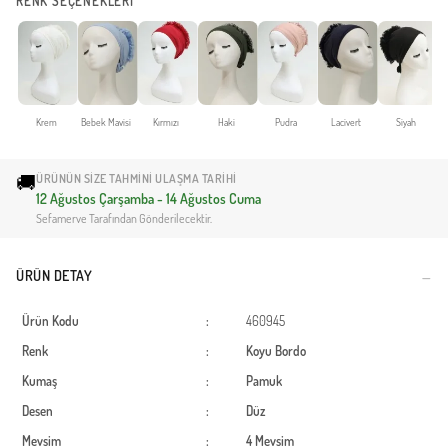
RENK SEÇENEKLERİ
Krem
Bebek Mavisi
Kırmızı
Haki
Pudra
Lacivert
Siyah
🚚
ÜRÜNÜN SIZE TAHMINI ULAŞMA TARIHI
12 Ağustos Çarşamba - 14 Ağustos Cuma
Sefamerve Tarafından Gönderilecektir.
ÜRÜN DETAY
Ürün Kodu
:
460945
Renk
:
Koyu Bordo
Kumaş
:
Pamuk
Desen
:
Düz
Mevsim
:
4 Mevsim