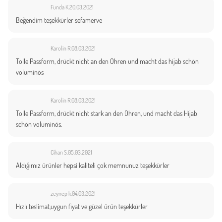
Funda K.
20.03.2021
Beğendim teşekkürler sefamerve
Karolin R.
08.03.2021
Tolle Passform, drückt nicht an den Ohren und macht das hijab schön
voluminös
Karolin R.
08.03.2021
Tolle Passform, drückt nicht stark an den Ohren, und macht das Hijab
schön voluminös.
Cihan S.
05.03.2021
Aldığımız ürünler hepsi kaliteli çok memnunuz teşekkürler
zeynep k.
04.03.2021
Hızlı teslimat,uygun fiyat ve güzel ürün teşekkürler