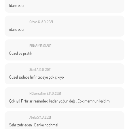
İdare eder
Orhan G.
15.01.2021
idare eder
PINAR Y.
15.01.2021
Güzel ve pratık
Sibel A.
15.01.2021
Güzel sadece fırfır tepeye çok çıkıyo
Müberra Nur E.
14.01.2021
Çok iyi! Fırfırlar resimdeki kadar yoğun değil. Çok memnun kaldım.
Atefa S.
11.01.2021
Sehr zufrieden . Danke nochmal