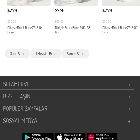
$7.79
$7.79
$7.79
$32.00
$32.00
$32.00
Dikişsiz Fırfırlı Bone 7012-04
Dikişsiz Fırfırlı Bone 7012-03
Dikişsiz Fırfırlı Bone 7012-02
Beya...
Krem...
Laci...
Sade Bone
4 Mevsim Bone
Pamuk Bone
SEFAMERVE
+
BİZE ULAŞIN
+
POPÜLER SAYFALAR
+
SOSYAL MEDYA
+