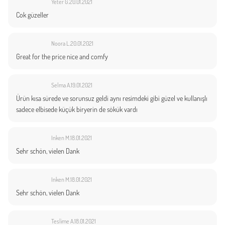
Yeter G.
20.01.2021
Cok güzeller
Noora L.
20.01.2021
Great for the price nice and comfy
Selma A.
19.01.2021
Ürün kısa sürede ve sorunsuz geldi aynı resimdeki gibi güzel ve kullanışlı
sadece elbisede küçük biryerin de sökük vardı
Inken M.
18.01.2021
Sehr schön, vielen Dank
Inken M.
18.01.2021
Sehr schön, vielen Dank
Teslime A.
18.01.2021