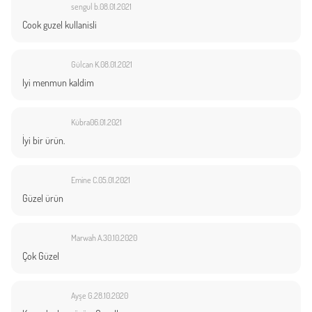
sengul b.
08.01.2021
Cook guzel kullanisli
Gülcan K.
08.01.2021
Iyi menmun kaldim
Kübra
06.01.2021
İyi bir ürün.
Emine C.
05.01.2021
Güzel ürün
Marwah A.
30.10.2020
Çok Güzel
Ayşe G.
28.10.2020