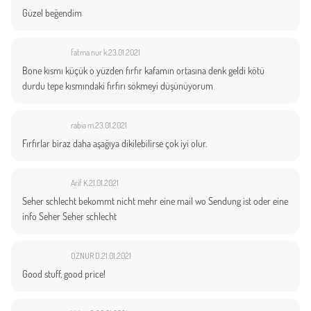
Güzel beğendim
fatma nur k.
23.01.2021
Bone kısmı küçük o yüzden fırfır kafamın ortasına denk geldi kötü
durdu tepe kısmındaki fırfırı sökmeyi düşünüyorum
rabia m.
23.01.2021
Fırfırlar biraz daha aşağıya dikilebilirse çok iyi olur.
Arif K.
21.01.2021
Seher schlecht bekommt nicht mehr eine mail wo Sendung ist oder eine
info Seher Seher schlecht
OZNUR D.
21.01.2021
Good stuff, good price!