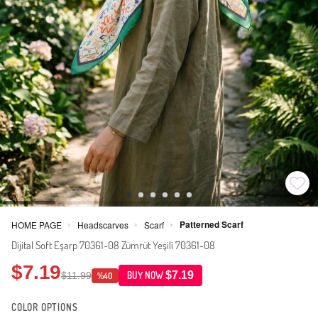
Patterned Scarf
HOME PAGE
Headscarves
Scarf
>
>
>
Dijital Soft Eşarp 70361-08 Zümrüt Yeşili 70361-08
$7.19
$7.19
$11.99
BUY NOW
%40
COLOR OPTIONS