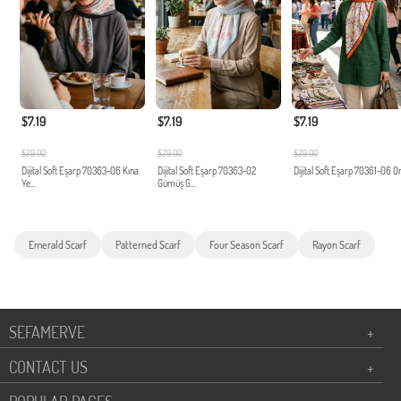
$7.19
$7.19
$7.19
$29.00
$29.00
$29.00
Dijital Soft Eşarp 70363-06 Kına
Dijital Soft Eşarp 70363-02
Dijital Soft Eşarp 70361-06 O
Ye...
Gümüş G...
Emerald Scarf
Patterned Scarf
Four Season Scarf
Rayon Scarf
SEFAMERVE
+
CONTACT US
+