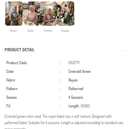
Green
Violet
Fuchsia
Orange
PRODUCT DETAIL
Product Code
:
1050771
Color
:
Emerald Green
Fabric
:
Rayon
Pattern
:
Patterned
Season
:
4 Seasons
Fit
:
Length
: 95X95
Emerald green color used. The rayon fabric has a soft texture. Designed with
patterned fabric. Suitable for 4 seasons. Length is adjusted according to standard size