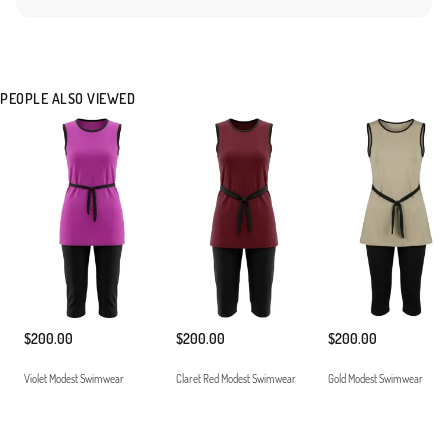
hem spor hem de zarif bir görünüm arayan hanımlar için idealdir. Hafif yapısı
sayesinde çantanızda yer kaplamaz ve kolayca taşınabilir. Modern kadının ihtiyaç
duyduğu işlevsellik ve estetiği bir araya getiren bu koleksiyon parçasını, uygun
aksesuarlarla tamamlayarak stilinizi plajlara taşıyabilirsiniz. Düşük ısıda yıkanması ve
direkt güneş ışığına maruz bırakılmadan kurutulması önerilir.ankeninin Ölçüleri: Beden
PEOPLE ALSO VIEWED
38, Boy 177 cm, Göğüs 90 cm, Bel 70 cm, Basen 98 cm
Made in Türkiye
$200.00
$200.00
$200.00
Violet Modest Swimwear
Claret Red Modest Swimwear
Gold Modest Swimwear