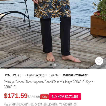
Modest Swimwear
HOME PAGE
Hijab Clothing
Beach
>
>
>
Palmiye Desenli Tam Kapama Boneli Tesettür Mayo 25942-01 Siyah
25942-01
$171.59
$171.59
$285.99
BUY NOW
%40
Model:
HIP
: 98,
WAIST
: 66,
CHEST
: 90,
LENGTH
: 175,
WEIGHT
: 59