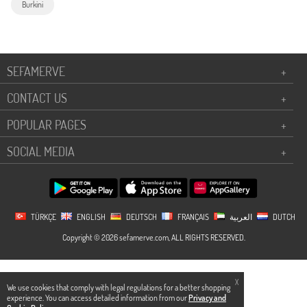
Burkini
SEFAMERVE
+
CONTACT US
+
POPULAR PAGES
+
SOCIAL MEDIA
+
TÜRKÇE
ENGLISH
DEUTSCH
FRANÇAIS
العربية
DUTCH
Copyright © 2026 sefamerve.com, ALL RIGHTS RESERVED.
X
We use cookies that comply with legal regulations for a better shopping
experience. You can access detailed information from our
Privacy and