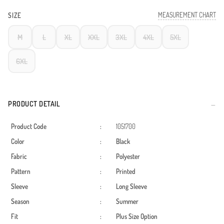
MEASUREMENT CHART
SIZE
M
L
XL
XXL
3XL
4XL
5XL
6XL
PRODUCT DETAIL
Product Code
:
1051700
Color
:
Black
Fabric
:
Polyester
Pattern
:
Printed
Sleeve
:
Long Sleeve
Season
:
Summer
Fit
:
Plus Size Option