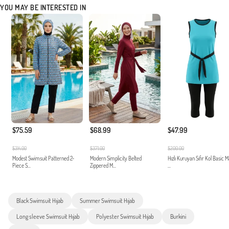
YOU MAY BE INTERESTED IN
$75.59
$68.99
$47.99
$314.00
$371.00
$200.00
Modest Swimsuit Patterned 2-
Modern Simplicity Belted
Hızlı Kuruyan Sıfır Kol Basic 
Piece S...
Zippered M...
...
Black Swimsuit Hıjab
Summer Swimsuit Hıjab
Long sleeve Swimsuit Hıjab
Polyester Swimsuit Hıjab
Burkini