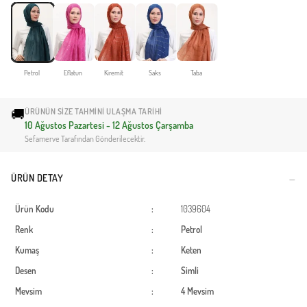
Petrol
Eflatun
Kiremit
Saks
Taba
🚚
ÜRÜNÜN SIZE TAHMINI ULAŞMA TARIHI
10 Ağustos Pazartesi - 12 Ağustos Çarşamba
Sefamerve Tarafından Gönderilecektir.
ÜRÜN DETAY
Ürün Kodu
:
1039604
Renk
:
Petrol
Kumaş
:
Keten
Desen
:
Simli
Mevsim
:
4 Mevsim