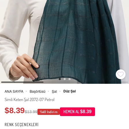
Düz Şal
ANA SAYFA
Başörtüsü
Şal
>
>
>
Simli Keten Şal 2072-07 Petrol
$8.39
$8.39
$13.99
HEMEN AL
%40 İndirim
RENK SEÇENEKLERİ