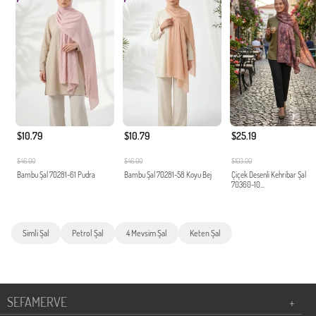
$10.79
$10.79
$25.19
$46.00
$46.00
$103.00
Bambu Şal 70281-61 Pudra
Bambu Şal 70281-58 Koyu Bej
Çiçek Desenli Kehribar Şal
70360-10...
Simli Şal
Petrol Şal
4 Mevsim Şal
Keten Şal
SEFAMERVE
+