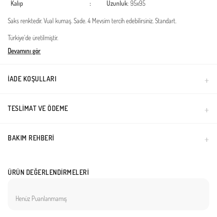
Kalıp
:
Uzunluk
: 95x95
Saks renktedir. Vual kumaş. Sade. 4 Mevsim tercih edebilirsiniz. Standart.
Türkiye'de üretilmiştir.
Devamını gör
İADE KOŞULLARI
TESLIMAT VE ÖDEME
BAKIM REHBERI
ÜRÜN DEĞERLENDIRMELERI
Henüz Puanlanmamış