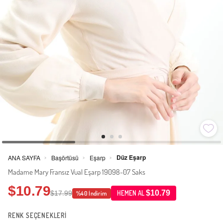
Düz Eşarp
ANA SAYFA
Başörtüsü
Eşarp
>
>
>
Madame Mary Fransız Vual Eşarp 19098-07 Saks
$10.79
$10.79
$17.99
HEMEN AL
%40 İndirim
RENK SEÇENEKLERİ