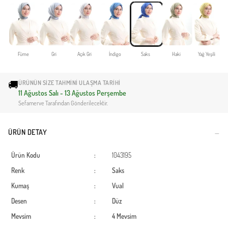
Füme
Gri
Açık Gri
İndigo
Saks
Haki
Yağ Yeşili
Z
🚚
ÜRÜNÜN SIZE TAHMINI ULAŞMA TARIHI
11 Ağustos Salı - 13 Ağustos Perşembe
Sefamerve Tarafından Gönderilecektir.
ÜRÜN DETAY
Ürün Kodu
:
1043195
Renk
:
Saks
Kumaş
:
Vual
Desen
:
Düz
Mevsim
:
4 Mevsim