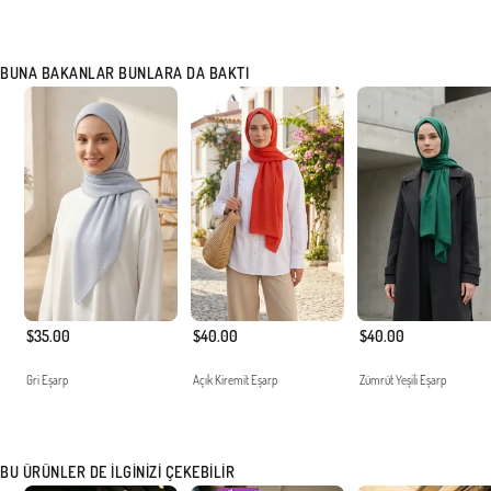
BUNA BAKANLAR BUNLARA DA BAKTI
$35.00
$40.00
$40.00
Gri Eşarp
Açık Kiremit Eşarp
Zümrüt Yeşili Eşarp
BU ÜRÜNLER DE İLGINIZI ÇEKEBILIR