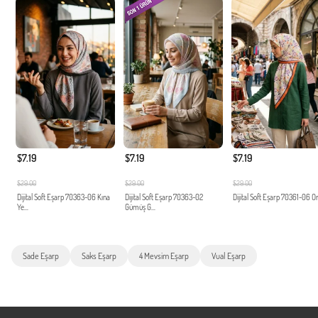
$7.19
$7.19
$7.19
$29.00
$29.00
$29.00
Dijital Soft Eşarp 70363-06 Kına
Dijital Soft Eşarp 70363-02
Dijital Soft Eşarp 70361-06 O
Ye...
Gümüş G...
Sade Eşarp
Saks Eşarp
4 Mevsim Eşarp
Vual Eşarp