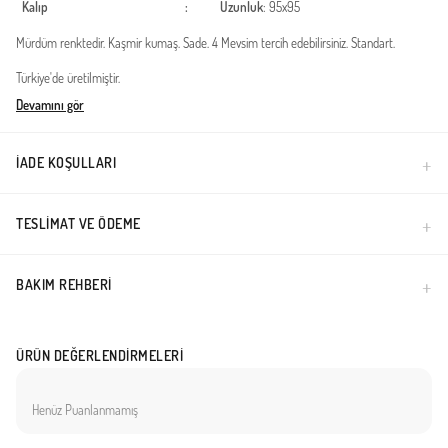
Kalıp
:
Uzunluk
: 95x95
Mürdüm renktedir. Kaşmir kumaş. Sade. 4 Mevsim tercih edebilirsiniz. Standart.
Türkiye'de üretilmiştir.
Devamını gör
İADE KOŞULLARI
TESLIMAT VE ÖDEME
BAKIM REHBERI
ÜRÜN DEĞERLENDIRMELERI
Henüz Puanlanmamış