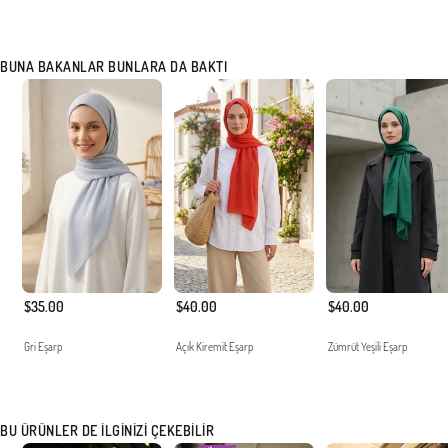
BUNA BAKANLAR BUNLARA DA BAKTI
$35.00
$40.00
$40.00
Gri Eşarp
Açık Kiremit Eşarp
Zümrüt Yeşili Eşarp
BU ÜRÜNLER DE İLGINIZI ÇEKEBILIR