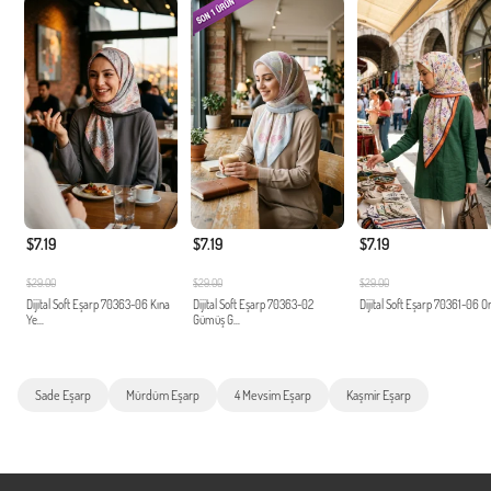
$7.19
$7.19
$7.19
$29.00
$29.00
$29.00
Dijital Soft Eşarp 70363-06 Kına
Dijital Soft Eşarp 70363-02
Dijital Soft Eşarp 70361-06 O
Ye...
Gümüş G...
Sade Eşarp
Mürdüm Eşarp
4 Mevsim Eşarp
Kaşmir Eşarp