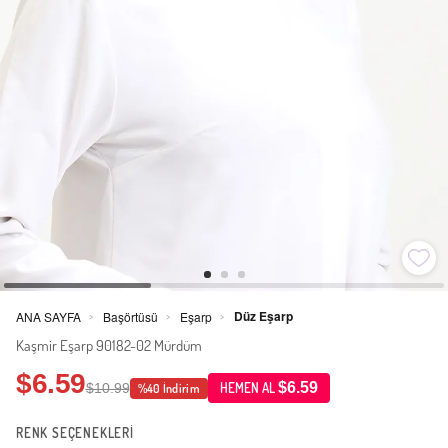
Düz Eşarp
ANA SAYFA
Başörtüsü
Eşarp
>
>
>
Kaşmir Eşarp 90182-02 Mürdüm
$6.59
$6.59
$10.99
HEMEN AL
%40 İndirim
RENK SEÇENEKLERİ