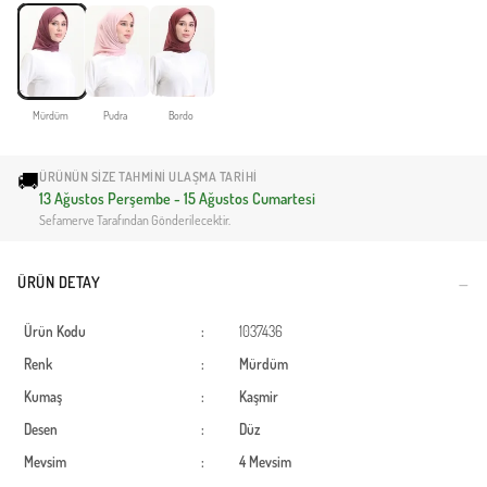
Mürdüm
Pudra
Bordo
🚚
ÜRÜNÜN SIZE TAHMINI ULAŞMA TARIHI
13 Ağustos Perşembe - 15 Ağustos Cumartesi
Sefamerve Tarafından Gönderilecektir.
ÜRÜN DETAY
Ürün Kodu
:
1037436
Renk
:
Mürdüm
Kumaş
:
Kaşmir
Desen
:
Düz
Mevsim
:
4 Mevsim