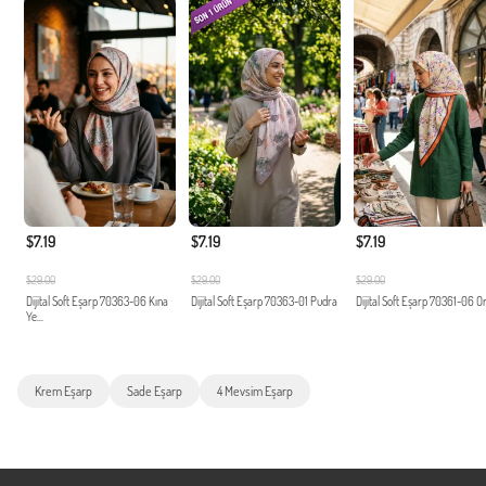
$7.19
$7.19
$7.19
$29.00
$29.00
$29.00
Dijital Soft Eşarp 70363-06 Kına
Dijital Soft Eşarp 70363-01 Pudra
Dijital Soft Eşarp 70361-06 O
Ye...
Krem Eşarp
Sade Eşarp
4 Mevsim Eşarp