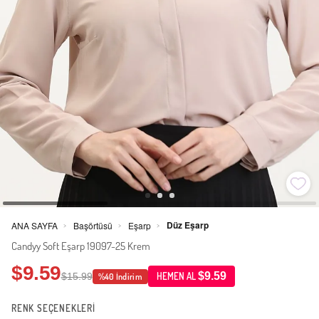
Düz Eşarp
ANA SAYFA
Başörtüsü
Eşarp
>
>
>
Candyy Soft Eşarp 19097-25 Krem
$9.59
$9.59
$15.99
HEMEN AL
%40 İndirim
RENK SEÇENEKLERİ