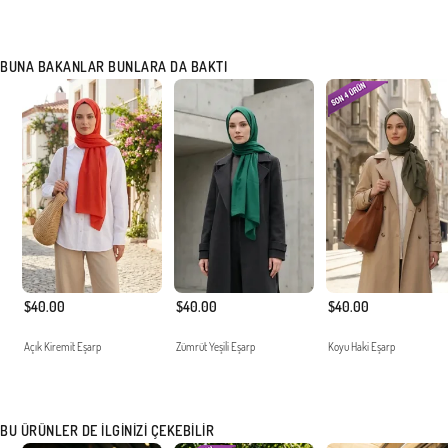
BUNA BAKANLAR BUNLARA DA BAKTI
$40.00
$40.00
$40.00
Açık Kiremit Eşarp
Zümrüt Yeşili Eşarp
Koyu Haki Eşarp
BU ÜRÜNLER DE İLGINIZI ÇEKEBILIR