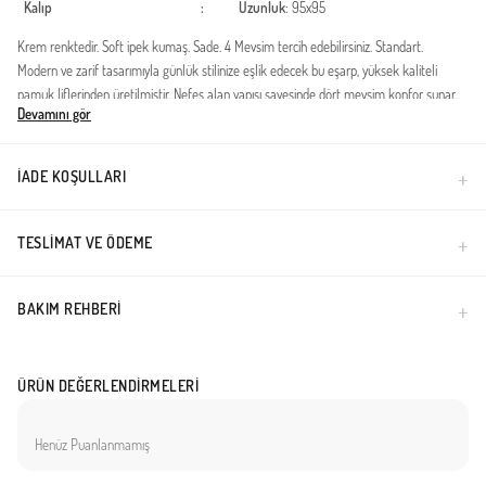
Kalıp
:
Uzunluk
: 95x95
Krem renktedir. Soft ipek kumaş. Sade. 4 Mevsim tercih edebilirsiniz. Standart.
Modern ve zarif tasarımıyla günlük stilinize eşlik edecek bu eşarp, yüksek kaliteli
pamuk liflerinden üretilmiştir. Nefes alan yapısı sayesinde dört mevsim konfor sunar.
Devamını gör
Hafif dokusu, gün boyu kayma yapmadan sabit kalmasını sağlar.%100 Pamuk
içeriklidir.Terletme yapmayan, hava geçiren dokuya sahiptir.Kolay şekil alır, dik duruş
sergiler.Dört mevsim kullanıma uygundur.Gardırobunuzun vazgeçilmezi olacak bu
İADE KOŞULLARI
parça, hem klasik hem de spor kombinlerinizle mükemmel uyum yakalar. İnce işçiliği
ve dayanıklı yapısıyla uzun süreli kullanım vadeder. Dokulu yüzeyi sayesinde iğne
gerektirmeyen pratik kullanım imkanı tanır.
TESLIMAT VE ÖDEME
Türkiye'de üretilmiştir.
BAKIM REHBERI
ÜRÜN DEĞERLENDIRMELERI
Henüz Puanlanmamış