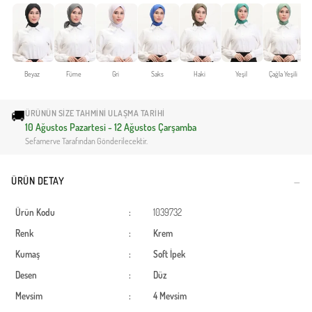
Beyaz
Füme
Gri
Saks
Haki
Yeşil
Çağla Yeşili
🚚
ÜRÜNÜN SIZE TAHMINI ULAŞMA TARIHI
10 Ağustos Pazartesi - 12 Ağustos Çarşamba
Sefamerve Tarafından Gönderilecektir.
ÜRÜN DETAY
Ürün Kodu
:
1039732
Renk
:
Krem
Kumaş
:
Soft İpek
Desen
:
Düz
Mevsim
:
4 Mevsim