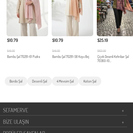
$10.79
$10.79
$25.19
$46.00
$46.00
$103.00
Bambu Şal 70281-61 Pudra
Bambu Şal 70281-58 Koyu Bej
Çiçek Desenli Kehribar Şal
70360-10...
Bordo Şal
Desenli Şal
4 Mevsim Şal
Koton Şal
SEFAMERVE
+
BİZE ULAŞIN
+