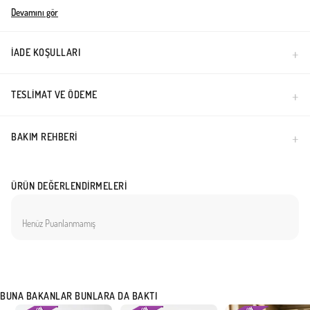
Türkiye'de üretilmiştir.
Devamını gör
İADE KOŞULLARI
TESLIMAT VE ÖDEME
BAKIM REHBERI
ÜRÜN DEĞERLENDIRMELERI
Henüz Puanlanmamış
BUNA BAKANLAR BUNLARA DA BAKTI