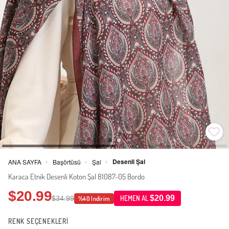
Desenli Şal
ANA SAYFA
Başörtüsü
Şal
>
>
>
Karaca Etnik Desenli Koton Şal 81087-05 Bordo
$20.99
$20.99
$34.99
HEMEN AL
%40 İndirim
RENK SEÇENEKLERİ