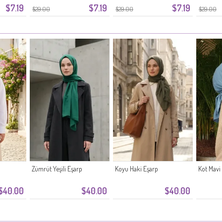
$7.19
$7.19
$7.19
$29.00
$29.00
$29.00
Zümrüt Yeşili Eşarp
Koyu Haki Eşarp
Kot Mavi
$40.00
$40.00
$40.00