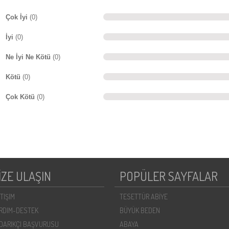
Çok İyi
(0)
İyi
(0)
Ne İyi Ne Kötü
(0)
Kötü
(0)
Çok Kötü
(0)
İZE ULAŞIN
POPÜLER SAYFALAR
ETIŞIM
TESETTÜR ABİYE
RDIM-DESTEK
BÜYÜK BEDEN
DARIKÇI BAŞVURUSU
ABAYA