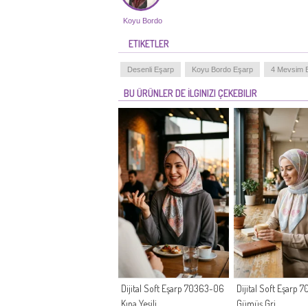
Koyu Bordo
ETIKETLER
Desenli Eşarp
Koyu Bordo Eşarp
4 Mevsim 
BU ÜRÜNLER DE İLGINIZI ÇEKEBILIR
Dijital Soft Eşarp 70363-06
Dijital Soft Eşarp
Kına Yeşili
Gümüş Gri