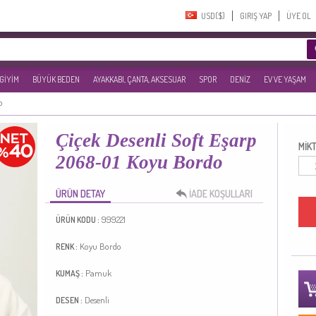
USD($)‎
GIRIŞ YAP
ÜYE OL
 GİYİM
BÜYÜK BEDEN
AYAKKABI, ÇANTA, AKSESUAR
SPOR
DENİZ
EV VE YAŞAM
p
Çiçek Desenli Soft Eşarp
MİKT
2068-01 Koyu Bordo
ÜRÜN DETAY
İADE KOŞULLARI
999221
ÜRÜN KODU :
Koyu Bordo
RENK :
Pamuk
KUMAŞ :
Desenli
DESEN :