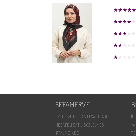
SEFAMERVE
B
ÜYELIK VE KULLANIM ŞARTLARI
İL
MESAFELI SATIŞ SÖZLEŞMESI
YA
İPTAL VE İADE
TE