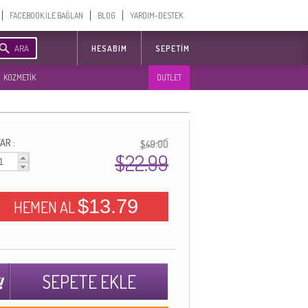
FACEBOOK İLE BAĞLAN
BLOG
YARDIM-DESTEK
ARA
HESABIM
SEPETIM
KOZMETİK
OUTLET
AR :
$49.00
$22.99
$13.79
HEMEN AL
SEPETE EKLE