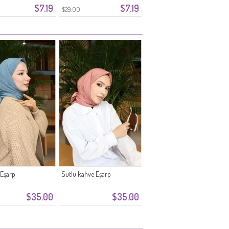
$7.19
$7.19
$29.00
 Eşarp
Sütlü kahve Eşarp
$35.00
$35.00