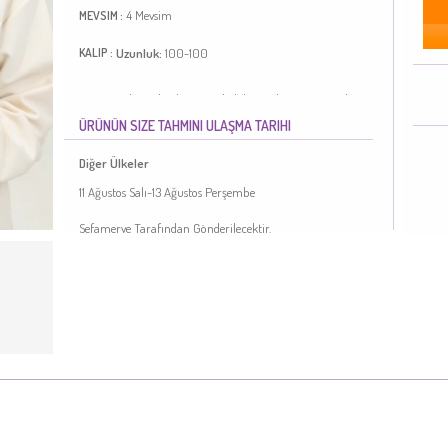
4 Mevsim
MEVSIM :
Uzunluk:
100-100
KALIP :
Koyu Bordo renktedir. Pamuk dokuma kumaş. Desenli
kumaş. 4 Mevsim tercih edebilirsiniz. Standart.
ÜRÜNÜN SIZE TAHMINI ULAŞMA TARIHI
Türkiye'de üretilmiştir.
Diğer Ülkeler
11 Ağustos Salı-13 Ağustos Perşembe
Sefamerve Tarafından Gönderilecektir.