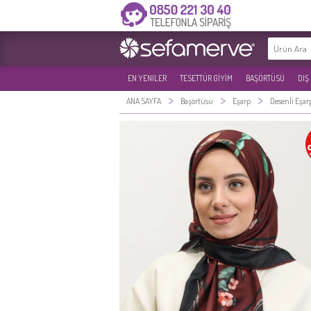
EN YENILER
TESETTÜR GİYİM
BAŞÖRTÜSÜ
DIŞ
>
>
>
ANA SAYFA
Başörtüsü
Eşarp
Desenli Eşar