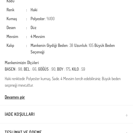
Kodu
Renk
:
Haki
Kumaş
:
Polyester
: %100
Desen
:
Düz
Mevsim
:
4 Mevsim
Kalıp
:
Mankenin Giydiği Beden
: 38
Uzunluk
: 105
Büyük Beden
Seçeneği
Mankenimizin Ölçüleri
BASEN
: 98,
BEL
: 66,
GÖĞÜS
: 90,
BOY
: 175,
KILO
: 59
Haki renktedir. Polyester kumaş. Sade. 4 Mevsim tercih edebilirsiniz. Büyük beden
seçeneği mevcuttur.
Türkiye'de üretilmiştir.
Devamını gör
İADE KOŞULLARI
TESLIMAT VE ÖDEME