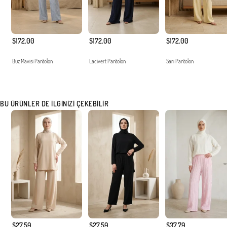
$172.00
$172.00
$172.00
Buz Mavisi Pantolon
Lacivert Pantolon
Sarı Pantolon
BU ÜRÜNLER DE İLGINIZI ÇEKEBILIR
$27.59
$27.59
$37.79