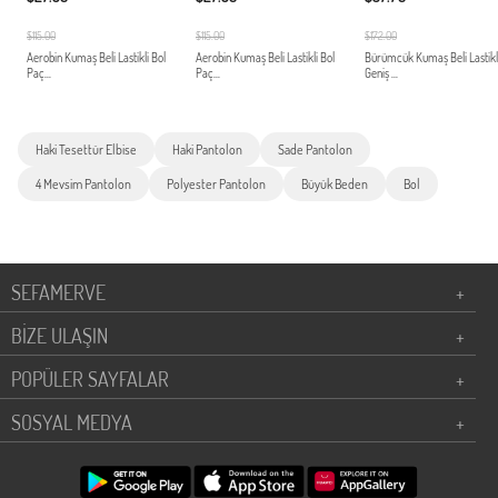
$115.00
$115.00
$172.00
Aerobin Kumaş Beli Lastikli Bol
Aerobin Kumaş Beli Lastikli Bol
Bürümcük Kumaş Beli Lastikl
Paç...
Paç...
Geniş ...
Haki Tesettür Elbise
Haki Pantolon
Sade Pantolon
4 Mevsim Pantolon
Polyester Pantolon
Büyük Beden
Bol
SEFAMERVE
+
BİZE ULAŞIN
+
POPÜLER SAYFALAR
+
SOSYAL MEDYA
+