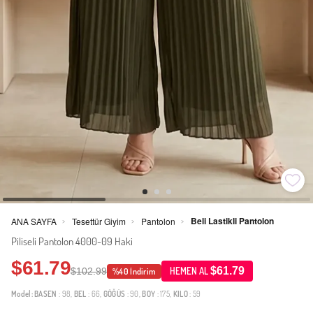
Beli Lastikli Pantolon
ANA SAYFA
Tesettür Giyim
Pantolon
>
>
>
Piliseli Pantolon 4000-09 Haki
$61.79
$61.79
$102.99
HEMEN AL
%40 İndirim
Model:
BASEN
: 98,
BEL
: 66,
GÖĞÜS
: 90,
BOY
: 175,
KILO
: 59