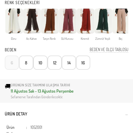
RENK SEÇENEKLERİ
Ekru
Acı Kahve
Tarçın Renk
Gül Kurusu
Kiremit
Zümrüt Yeşili
Bej
BEDEN VE ÖLÇÜ TABLOSU
BEDEN
6
8
10
12
14
16
🚚
ÜRÜNÜN SIZE TAHMINI ULAŞMA TARIHI
11 Ağustos Salı - 13 Ağustos Perşembe
Sefamerve Tarafından Gönderilecektir.
ÜRÜN DETAY
Ürün
:
1052001