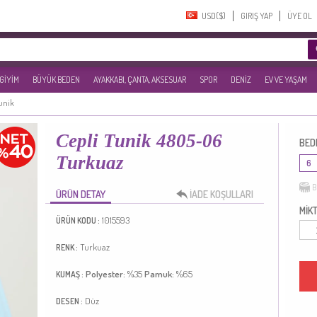
USD($)‎
GIRIŞ YAP
ÜYE OL
 GİYİM
BÜYÜK BEDEN
AYAKKABI, ÇANTA, AKSESUAR
SPOR
DENİZ
EV VE YAŞAM
Tunik
Cepli Tunik 4805-06
BED
Turkuaz
6
B
ÜRÜN DETAY
İADE KOŞULLARI
MİKT
1015593
ÜRÜN KODU :
Turkuaz
RENK :
Polyester:
%35
Pamuk:
%65
KUMAŞ :
Düz
DESEN :