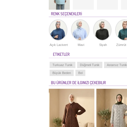
RENK SEÇENEKLERİ
Açık Lacivert
Mavi
Siyah
Zümrüt 
ETIKETLER
Turkuaz Tunik
Düğmeli Tunik
Astarsız Tunik
Büyük Beden
Bol
BU ÜRÜNLER DE İLGINIZI ÇEKEBILIR