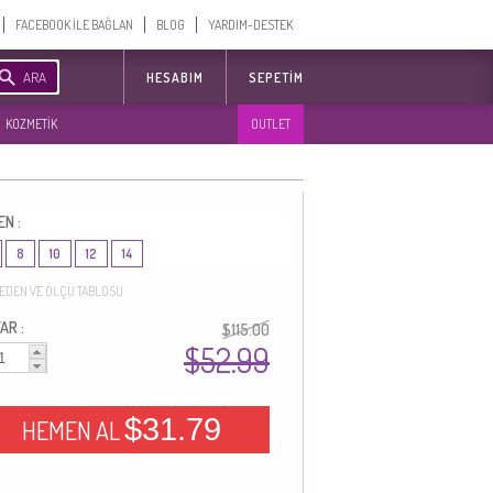
FACEBOOK İLE BAĞLAN
BLOG
YARDIM-DESTEK
ARA
HESABIM
SEPETIM
KOZMETİK
OUTLET
EN :
8
10
12
14
EDEN VE ÖLÇÜ TABLOSU
AR :
$115.00
$52.99
$31.79
HEMEN AL