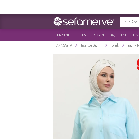
EN YENILER
TESETTÜR GİYİM
BAŞÖRTÜSÜ
DIŞ
>
>
>
ANA SAYFA
Tesettür Giyim
Tunik
Yazlık 