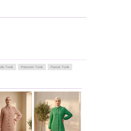
llu Tunik
Polyester Tunik
Pamuk Tunik