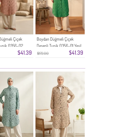
Düğmeli Çiçek
Boydan Düğmeli Çiçek
Tunik 0356-02
Desenli Tunik 0356-01 Yeşil
$41.39
$41.39
$172.00