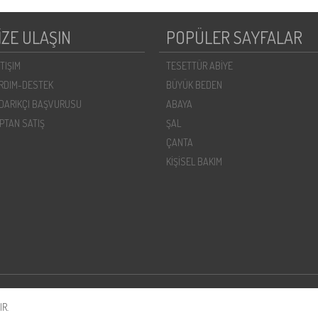
İZE ULAŞIN
POPÜLER SAYFALAR
ETIŞIM
TESETTÜR ABİYE
RDIM-DESTEK
BÜYÜK BEDEN
DARIKÇI BAŞVURUSU
ABAYA
PTAN SATIŞ
ŞAL
ÇANTA
KİŞİSEL BAKIM
R.