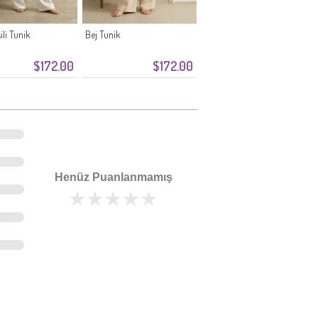
ili Tunik
Bej Tunik
$172.00
$172.00
Henüz Puanlanmamış