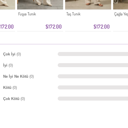
Fuşya Tunik
Taş Tunik
Çağla Yeş
172.00
$172.00
$172.00
Çok İyi
(0)
İyi
(0)
Ne İyi Ne Kötü
(0)
Kötü
(0)
Çok Kötü
(0)