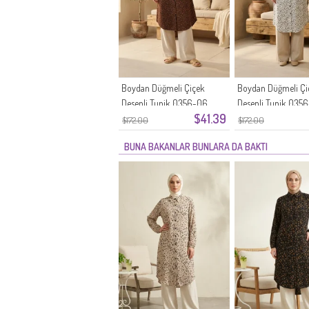
Boydan Düğmeli Çiçek
Boydan Düğmeli Çi
Desenli Tunik 0356-06
Desenli Tunik 0356
$41.39
Kahverengi
$172.00
$172.00
BUNA BAKANLAR BUNLARA DA BAKTI