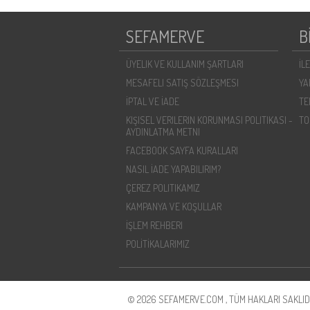
SEFAMERVE
B
ÜYELIK VE KULLANIM ŞARTLARI
İL
MESAFELI SATIŞ SÖZLEŞMESI
YA
İPTAL VE İADE
TE
KIŞISEL VERILERIN KORUNMASI POLITIKASI -
TO
AYDINLATMA METNI
FACEBOOK SAYFA KURALLARI
NASIL İADE YAPABILIRIM?
ÇEREZ POLITIKAMIZ
KAMPANYA VE KOŞULLAR
İŞLEM REHBERI
POLİTİKALARIMIZ
© 2026 SEFAMERVE.COM , TÜM HAKLARI SAKLIDI