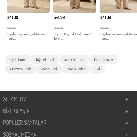
$41.39
$41.39
$41.39
$172.00
$172.00
$172.00
Boydan Düğmeli Çiçek Desenli
Boydan Düğmeli Çiçek Desenli
Boydan Düğmeli Çiçek Desenl
Tunik ...
Tunik ...
Tunik ...
Siyah Tunik
Düğmeli Tunik
Sıfır Yaka Tunik
Desenli Tunik
4 Mevsim Tunik
Viskon Tunik
Büyük Beden
Bol
SEFAMERVE
+
BİZE ULAŞIN
+
POPÜLER SAYFALAR
+
SOSYAL MEDYA
+