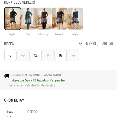
RENK SEÇENEKLERİ
Siyah
Yeşil
Kahverengi
Lacivert
İndigo
BEDEN VE ÖLÇÜ TABLOSU
BEDEN
8
10
12
14
16
18
🚚
ÜRÜNÜN SIZE TAHMINI ULAŞMA TARIHI
11 Ağustos Salı - 13 Ağustos Perşembe
Sefamerve Tarafından Gönderilecektir.
ÜRÜN DETAY
Ürün
:
1051956