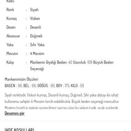
Kodu
Renk
:
Siyah
Kumaş
:
Viskon
Desen
:
Desenli
Aksesuar
:
Düğmeli
Yaka
:
Sıfır Yaka
Mevsim
:
4 Mevsim
Kalıp
:
Mankenin Giydiği Beden
: 40
Uzunluk
: 109
Büyük Beden
Seçeneği
Mankenimizin Ölçüleri
BASEN
: 98,
BEL
: 66,
GÖĞÜS
: 90,
BOY
: 175,
KILO
: 59
Siyah renktedir. Viskon kumaş. Desenli kumaş. Düğmeli. Sıfır yaka detayı ile rahat
kullanıma sahiptir. 4 Mevsim tercih edebilirsiniz. Büyük beden seçeneği mevcuttur.
Modern tesettür giyimin vazgeçilmez parçası olan bu viskon tunik, sıcak günlerde
Devamını gör
konforu ve şıklığı bir arada sunuyor. Doğal liflerden üretilen yumuşak dokusu
sayesinde cildinizin nefes almasını sağlar ve gün boyu ferahlık hissi verir. Hafif yapısı,
dökümlü duruşu ve geniş kesimiyle her vücut tipine uyum sağlarken hareket
İADE KOŞULLARI