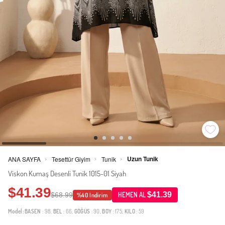
Uzun Tunik
ANA SAYFA
Tesettür Giyim
Tunik
>
>
>
Viskon Kumaş Desenli Tunik 1015-01 Siyah
$41.39
$41.39
$68.99
HEMEN AL
%40 İndirim
Model:
BASEN
: 98,
BEL
: 66,
GÖĞÜS
: 90,
BOY
: 175,
KILO
: 59