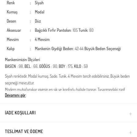
Renk
:
Siyah
Kumaş
:
Modal
Desen
:
Düz
Aksesuar
:
Bağcıklı
Fırfır
Pantolon
: 105
Tunik
: 80
Mevsim
:
4 Mevsim
Kalıp
:
Mankenin Giydiği Beden
: 42-44
Büyük Beden Seçeneği
Mankenimizin Ölçüleri
BASEN
: 98,
BEL
: 66,
GÖĞÜS
: 90,
BOY
: 175,
KILO
: 59
Siyah renktedir. Modal kumaş. Sade. Tunik. 4 Mevsim tercih edebilirsiniz. Büyük beden
seçeneği mevcuttur.
Modern muhafazakar giyimin en şık ve konforlu haliyle tanışın. Tasarımındaki zarif
Devamını gör
düğme detayları ve zamansız kesimiyle dikkat çeken bu ikili takım, gardırobunuzun en
joker parçası olmaya aday. Dört mevsim kullanıma uygun yapısı sayesinde hem sıcak
günlerde nefes alır hem de serin havalarda konfor sağlar.Kumaş Özelliği: Yüksek
İADE KOŞULLARI
kaliteli modal liflerinden üretilmiştir. Modal kumaşın doğal yumuşaklığı, ipeksi dokusu
ve nem transferi özelliği gün boyu ferahlık hissi verir.Tasarım Detayları: Ön kısımda yer
alan fonksiyonel ve estetik düğmeler, takıma modern bir hava katarken kullanım
TESLIMAT VE ÖDEME
kolaylığı sağlar. Tunik boyu ve pantolon kesimi, tesettür giyim standartlarına uygun