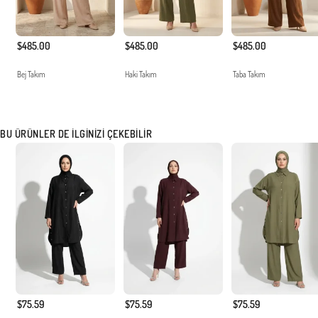
$485.00
$485.00
$485.00
Bej Takım
Haki Takım
Taba Takım
BU ÜRÜNLER DE İLGINIZI ÇEKEBILIR
$75.59
$75.59
$75.59