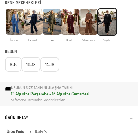
RENK SEÇENEKLERİ
İndigo
Lacivert
Haki
Bordo
Kahverengi
Siyah
BEDEN
6-8
10-12
14-16
🚚
ÜRÜNÜN SIZE TAHMINI ULAŞMA TARIHI
13 Ağustos Perşembe - 15 Ağustos Cumartesi
Sefamerve Tarafından Gönderilecektir.
ÜRÜN DETAY
Ürün Kodu
:
1051425