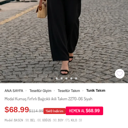
Tunik Takım
ANA SAYFA
Tesettür Giyim
Tesettür Takım
>
>
>
Modal Kumaş Fırfırlı Bağcıklı ikili Takım 2270-06 Siyah
$68.99
$68.99
$114.99
HEMEN AL
%40 İndirim
Model:
BASEN
: 98,
BEL
: 66,
GÖĞÜS
: 90,
BOY
: 175,
KILO
: 59