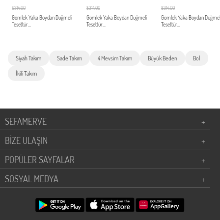
$314.00
$314.00
$314.00
Gömlek Yaka Boydan Düğmeli
Gömlek Yaka Boydan Düğmeli
Gömlek Yaka Boydan Düğmel
Tesettür...
Tesettür...
Tesettür...
Siyah Takım
Sade Takım
4 Mevsim Takım
Büyük Beden
Bol
İkili Takım
SEFAMERVE
+
BİZE ULAŞIN
+
POPÜLER SAYFALAR
+
SOSYAL MEDYA
+