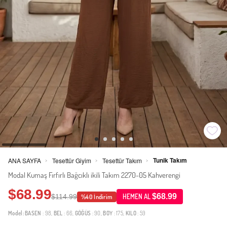
Tunik Takım
ANA SAYFA
Tesettür Giyim
Tesettür Takım
>
>
>
Modal Kumaş Fırfırlı Bağcıklı ikili Takım 2270-05 Kahverengi
$68.99
$68.99
$114.99
HEMEN AL
%40 İndirim
Model:
BASEN
: 98,
BEL
: 66,
GÖĞÜS
: 90,
BOY
: 175,
KILO
: 59