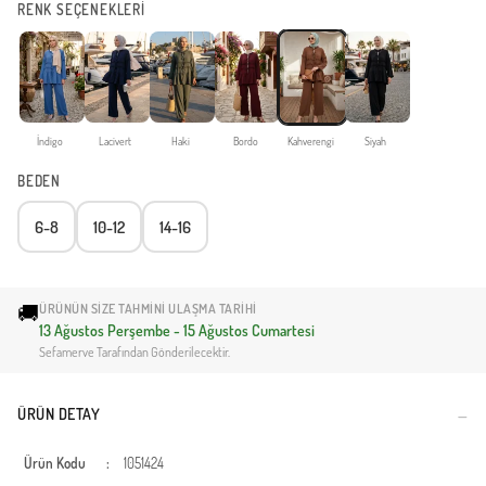
RENK SEÇENEKLERİ
İndigo
Lacivert
Haki
Bordo
Kahverengi
Siyah
BEDEN
6-8
10-12
14-16
🚚
ÜRÜNÜN SIZE TAHMINI ULAŞMA TARIHI
13 Ağustos Perşembe - 15 Ağustos Cumartesi
Sefamerve Tarafından Gönderilecektir.
ÜRÜN DETAY
Ürün Kodu
:
1051424