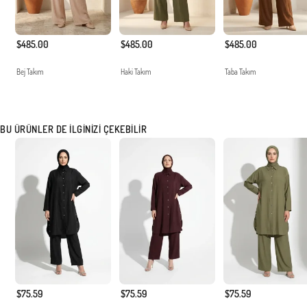
$485.00
$485.00
$485.00
Bej Takım
Haki Takım
Taba Takım
BU ÜRÜNLER DE İLGINIZI ÇEKEBILIR
$75.59
$75.59
$75.59