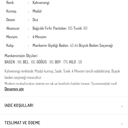
Renk
:
Kahverengi
Kumaş
:
Modal
Desen
:
Düz
Aksesuar
:
Bağcıklı
Fırfır
Pantolon
: 105
Tunik
: 80
Mevsim
:
4 Mevsim
Kalıp
:
Mankenin Giydiği Beden
: 42-44
Büyük Beden Seçeneği
Mankenimizin Ölçüleri
BASEN
: 98,
BEL
: 66,
GÖĞÜS
: 90,
BOY
: 175,
KILO
: 59
Kahverengi renktedir. Modal kumaş. Sade. Tunik. 4 Mevsim tercih edebilirsiniz. Büyük
beden seçeneği mevcuttur.
Modern muhafazakar giyimin en şık ve konforlu haliyle tanışın. Tasarımındaki zarif
Devamını gör
düğme detayları ve zamansız kesimiyle dikkat çeken bu ikili takım, gardırobunuzun en
joker parçası olmaya aday. Dört mevsim kullanıma uygun yapısı sayesinde hem sıcak
günlerde nefes alır hem de serin havalarda konfor sağlar.Kumaş Özelliği: Yüksek
İADE KOŞULLARI
kaliteli modal liflerinden üretilmiştir. Modal kumaşın doğal yumuşaklığı, ipeksi dokusu
ve nem transferi özelliği gün boyu ferahlık hissi verir.Tasarım Detayları: Ön kısımda yer
alan fonksiyonel ve estetik düğmeler, takıma modern bir hava katarken kullanım
TESLIMAT VE ÖDEME
kolaylığı sağlar. Tunik boyu ve pantolon kesimi, tesettür giyim standartlarına uygun