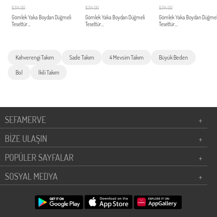
$314.00
$314.00
$314.00
Gömlek Yaka Boydan Düğmeli
Gömlek Yaka Boydan Düğmeli
Gömlek Yaka Boydan Düğmel
Tesettür...
Tesettür...
Tesettür...
Kahverengi Takım
Sade Takım
4 Mevsim Takım
Büyük Beden
Bol
İkili Takım
SEFAMERVE
+
BİZE ULAŞIN
+
POPÜLER SAYFALAR
+
SOSYAL MEDYA
+