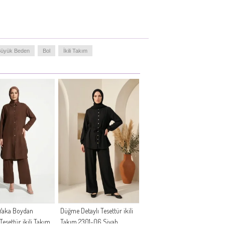
üyük Beden
Bol
İkili Takım
Yaka Boydan
Düğme Detaylı Tesettür ikili
esettür ikili Takım
Takım 2301-06 Siyah