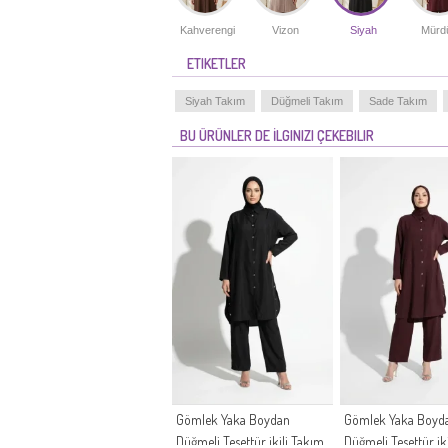
Kahverengi
Vizon
Siyah
Mürd
ETIKETLER
Siyah Takım
Düğmeli Takım
Sade Takım
BU ÜRÜNLER DE İLGINIZI ÇEKEBILIR
Gömlek Yaka Boydan
Gömlek Yaka Boyd
Düğmeli Tesettür ikili Takım
Düğmeli Tesettür ik