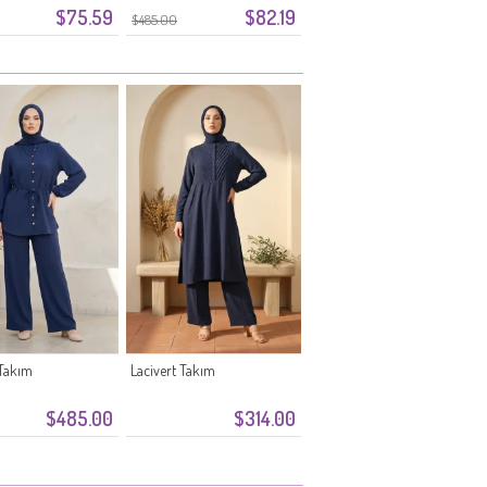
$75.59
$82.19
Kahverengi
$485.00
 Takım
Lacivert Takım
$485.00
$314.00