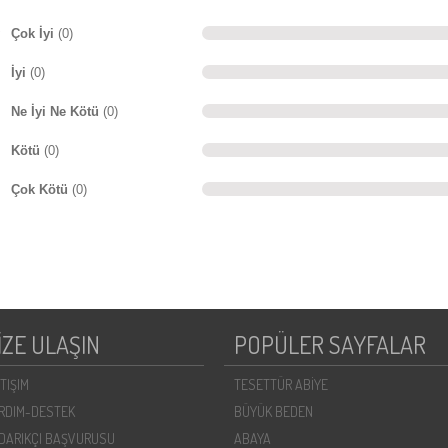
Çok İyi
(0)
İyi
(0)
Ne İyi Ne Kötü
(0)
Kötü
(0)
Çok Kötü
(0)
İZE ULAŞIN
POPÜLER SAYFALAR
ETIŞIM
TESETTÜR ABİYE
RDIM-DESTEK
BÜYÜK BEDEN
DARIKÇI BAŞVURUSU
ABAYA