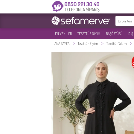
EN YENILER
TESETTÜR GİYİM
BAŞÖRTÜSÜ
DIŞ
>
>
>
ANA SAYFA
Tesettür Giyim
Tesettür Takım