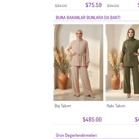
$75.59
2303-05 Siyah
2303-04 Mürdüm
$314.00
$314.00
BUNA BAKANLAR BUNLARA DA BAKTI
Bej Takım
Haki Takım
$485.00
$
Ürün Değerlendirmeleri