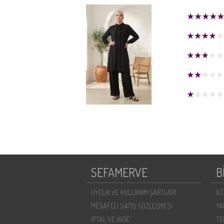
SEFAMERVE
B
ÜYELIK VE KULLANIM ŞARTLARI
İL
MESAFELI SATIŞ SÖZLEŞMESI
YA
İPTAL VE İADE
TE