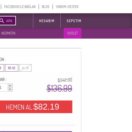
FACEBOOK İLE BAĞLAN
BLOG
YARDIM-DESTEK
ARA
HESABIM
SEPETIM
KOZMETİK
OUTLET
EN :
8
10-12
14-16
AR :
$542.00
$136.99
$82.19
HEMEN AL