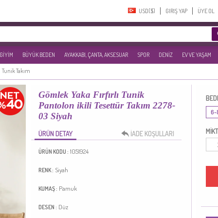
USD($)‎
GIRIŞ YAP
ÜYE OL
 GİYİM
BÜYÜK BEDEN
AYAKKABI, ÇANTA, AKSESUAR
SPOR
DENİZ
EV VE YAŞAM
Tunik Takım
Gömlek Yaka Fırfırlı Tunik
BED
Pantolon ikili Tesettür Takım 2278-
6-
03 Siyah
MİKT
ÜRÜN DETAY
İADE KOŞULLARI
1051924
ÜRÜN KODU :
Siyah
RENK :
Pamuk
KUMAŞ :
Düz
DESEN :