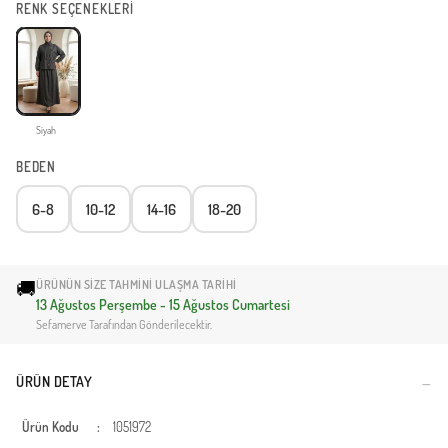
RENK SEÇENEKLERİ
Siyah
BEDEN
6-8
10-12
14-16
18-20
🚚
ÜRÜNÜN SIZE TAHMINI ULAŞMA TARIHI
13 Ağustos Perşembe - 15 Ağustos Cumartesi
Sefamerve Tarafından Gönderilecektir.
ÜRÜN DETAY
Ürün Kodu
:
1051972