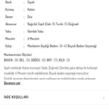
Renk
:
Siyah
Kumaş
:
Koton
Desen
:
Düz
Aksesuar
:
Bağcıklı
Cepli
Etek
: 95
Tunik
: 65
Düğmeli
Yaka
:
Gömlek Yaka
Mevsim
:
4 Mevsim
Kalıp
:
Mankenin Giydiği Beden
: 38-40
Büyük Beden Seçeneği
Mankenimizin Ölçüleri
BASEN
: 98,
BEL
: 66,
GÖĞÜS
: 90,
BOY
: 175,
KILO
: 59
Siyah renktedir. Koton kumaştır. Sade. Düğmeli. Gömlek yaka detayı ile kullanışlı
modeldir. 4 Mevsim tercih edebilirsiniz. Büyük beden seçeneği mevcuttur.
Günlük yaşamın dinamizmine uyum sağlayan ve muhafazakar moda anlayışını
Devamını gör
modern detaylarla birleştiren bu ikili takım, her mevsim gardırobunuzun vazgeçilmezi
olacak. Tasarımın odağında yer alan konfor ve şıklık, yüksek kaliteli tekstil işçiliği ile
birleşerek kullanıcıya benzersiz bir deneyim sunar.Kumaş Kalitesi: %100 pamuklu
İADE KOŞULLARI
dokusu sayesinde cildin nefes almasını sağlar. Doğal lifli yapısı, gün boyu ferahlık hissi
verir ve hassas ciltler için uygundur.Fonksiyonel Tasarım: Bel kısmında bulunan