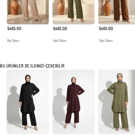
$485.00
$485.00
$485.00
Bej Takım
Haki Takım
Taba Takım
BU ÜRÜNLER DE İLGINIZI ÇEKEBILIR