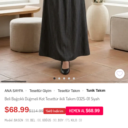
Tunik Takım
ANA SAYFA
Tesettür Giyim
Tesettür Takım
>
>
>
Beli Bağcıklı Düğmeli Kot Tesettür ikili Takım 0325-01 Siyah
$68.99
$68.99
$114.99
HEMEN AL
%40 İndirim
Model:
BASEN
: 98,
BEL
: 66,
GÖĞÜS
: 90,
BOY
: 175,
KILO
: 59