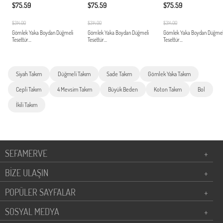
$75.59
$75.59
$75.59
$314.00
$314.00
$314.00
Gömlek Yaka Boydan Düğmeli
Gömlek Yaka Boydan Düğmeli
Gömlek Yaka Boydan Düğmel
Tesettür...
Tesettür...
Tesettür...
Siyah Takım
Düğmeli Takım
Sade Takım
Gömlek Yaka Takım
Cepli Takım
4 Mevsim Takım
Büyük Beden
Koton Takım
Bol
İkili Takım
SEFAMERVE
+
BİZE ULAŞIN
+
POPÜLER SAYFALAR
+
SOSYAL MEDYA
+