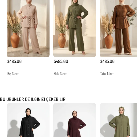
$485.00
$485.00
$485.00
Bej Takım
Haki Takım
Taba Takım
BU ÜRÜNLER DE İLGINIZI ÇEKEBILIR