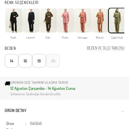
RENK SEÇENEKLERİ
Siyah
Lacivert
Haki
Pudra
Yavruağzı
Bisküvi
Çağla Yeşili
BEDEN VE ÖLÇÜ TABLOSU
BEDEN
14
16
18
20
🚚
ÜRÜNÜN SIZE TAHMINI ULAŞMA TARIHI
12 Ağustos Çarşamba - 14 Ağustos Cuma
Sefamerve Tarafından Gönderilecektir.
ÜRÜN DETAY
Ürün
:
1045846