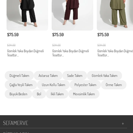
$75.59
$75.59
$75.59
$314.00
$314.00
$314.00
Gömlek Yaka Boydan Düğmeli
Gömlek Yaka Boydan Düğmeli
Gömlek Yaka Boydan Düğmel
Tesettür...
Tesettür...
Tesettür...
Düğmeli Takım
Astarsız Takım
Sade Takım
Gömlek Yaka Takım
Çağla Yeşili Takım
Uzun Kollu Takım
Polyester Takım
Örme Takım
Büyük Beden
Bol
İkili Takım
Mevsimlik Takım
SEFAMERVE
+