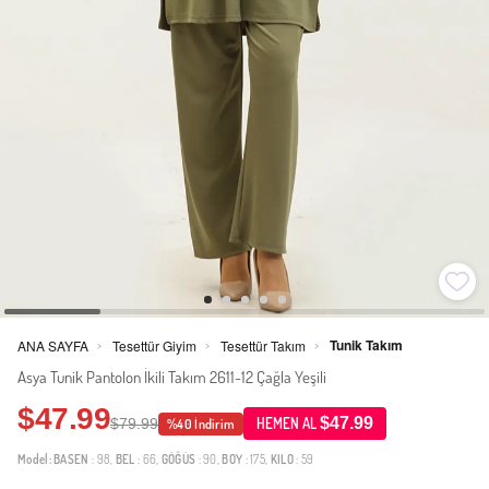
Tunik Takım
ANA SAYFA
Tesettür Giyim
Tesettür Takım
>
>
>
Asya Tunik Pantolon İkili Takım 2611-12 Çağla Yeşili
$47.99
$47.99
$79.99
HEMEN AL
%40 İndirim
Model:
BASEN
: 98,
BEL
: 66,
GÖĞÜS
: 90,
BOY
: 175,
KILO
: 59