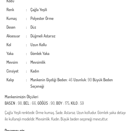
Kodu
Renk
:
Çağla Yeşili
Kumaş
:
Polyester
Örme
Desen
:
Düz
Aksesuar
:
Düğmeli
Astarsız
Kol
:
Uzun Kollu
Yaka
:
Gömlek Yaka
Mevsim
:
Mevsimlik
Cinsiyet
:
Kadın
Kalıp
:
Mankenin Giydiği Beden
: 46
Uzunluk
: 90
Büyük Beden
Seçeneği
Mankenimizin Ölçüleri
BASEN
: 98,
BEL
: 66,
GÖĞÜS
: 90,
BOY
: 175,
KILO
: 59
Çağla Yeşili renktedir. Örme kumaş. Sade. Astarsız. Uzun kolludur. Gömlek yaka detayı
ile kullanışlı modeldir. Mevsimlik. Kadın. Büyük beden seçeneği mevcuttur.
Türkiye'de üretilmiştir.
Devamını gör