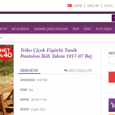
USD($)‎
GIRIŞ YAP
ÜYE OL
 GİYİM
BÜYÜK BEDEN
AYAKKABI, ÇANTA, AKSESUAR
SPOR
DENİZ
EV VE YAŞAM
kım
Triko Çiçek Figürlü Tunik
MİKT
Pantolon İkili Takım 1017-07 Bej
ÜRÜN DETAY
İADE KOŞULLARI
1047352
ÜRÜN KODU :
Bej
RENK :
Akrilik
Triko
KUMAŞ :
Çiçekli
Düz
DESEN :