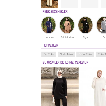
RENK SEÇENEKLERİ
Lacivert
Sütlü kahve
Siyah
Gr
ETIKETLER
Bej Triko
Sade Triko
Kışlık Triko
Triko T
BU ÜRÜNLER DE İLGINIZI ÇEKEBILIR