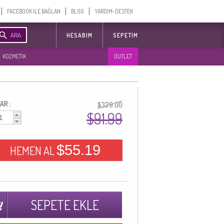
FACEBOOK İLE BAĞLAN
BLOG
YARDIM-DESTEK
ARA
HESABIM
SEPETIM
KOZMETİK
OUTLET
AR :
$329.00
$91.99
$55.19
HEMEN AL
SEPETE EKLE