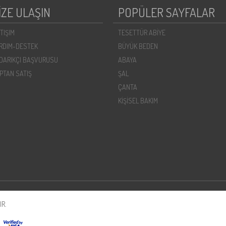
İZE ULAŞIN
POPÜLER SAYFALAR
ETIŞIM
TESETTÜR ABİYE
RDIM-DESTEK
BÜYÜK BEDEN
DARIKÇI BAŞVURUSU
ABAYA
PTAN SATIŞ
ŞAL
ÇANTA
KİŞİSEL BAKIM
R.