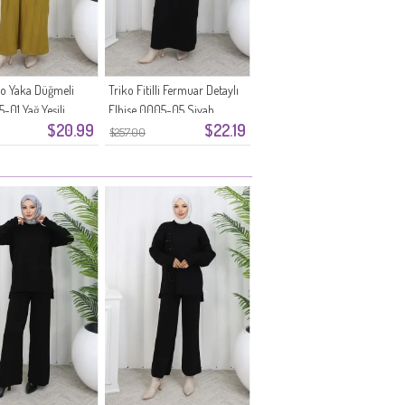
lo Yaka Düğmeli
Triko Fitilli Fermuar Detaylı
5-01 Yağ Yeşili
Elbise 0005-05 Siyah
$20.99
$22.19
$257.00