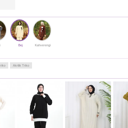
i
Bej
Kahverengi
riko
Akrilik Triko