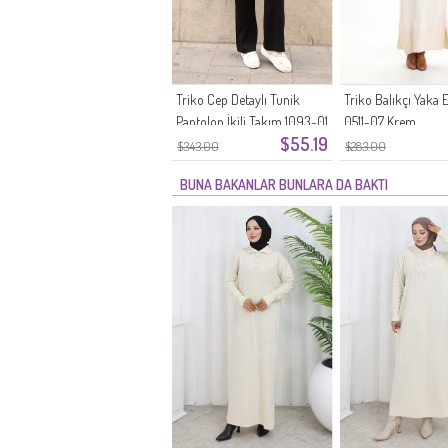
Triko Cep Detaylı Tunik
Triko Balıkçı Yaka E
Pantolon İkili Takım 1093-01
0511-07 Krem
$55.19
Siyah
$343.00
$283.00
BUNA BAKANLAR BUNLARA DA BAKTI