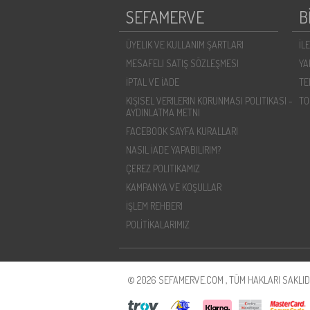
SEFAMERVE
B
ÜYELIK VE KULLANIM ŞARTLARI
İL
MESAFELI SATIŞ SÖZLEŞMESI
YA
İPTAL VE İADE
TE
KIŞISEL VERILERIN KORUNMASI POLITIKASI -
TO
AYDINLATMA METNI
FACEBOOK SAYFA KURALLARI
NASIL İADE YAPABILIRIM?
ÇEREZ POLITIKAMIZ
KAMPANYA VE KOŞULLAR
İŞLEM REHBERI
POLİTİKALARIMIZ
© 2026 SEFAMERVE.COM , TÜM HAKLARI SAKLIDI