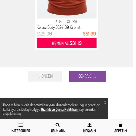
S
M
L
XL
XXL
Kolsuz Body 5024-09 Kiremit
$129.00
$51.99
$31.19
HEMEN AL
← ÖNCEKI
SONRAKI →
X
Daha iyi bir alisveris deneyimi icin yasal düzenlemelere uygun çerezler
kullanıyoruz. Detaylı bilgiye
Gizlilik ve Çerez Politikası
sayfamızdan
erişebilirsiniz.
KATEGORILER
ÜRÜN ARA
HESABIM
SEPETIM