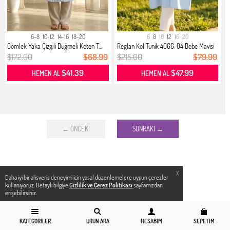
6-8
10-12
14-16
18-20
6
8
10
12
16
20
Gömlek Yaka Çizgili Düğmeli Keten T...
Reglan Kol Tunik 4066-04 Bebe Mavisi
$172.00
$68.99
$215.00
$79.99
$41.39
$47.99
HEMEN AL
HEMEN AL
← ÖNCEKI
SONRAKI →
X
Daha iyi bir alisveris deneyimi icin yasal düzenlemelere uygun çerezler
kullanıyoruz. Detaylı bilgiye
Gizlilik ve Çerez Politikası
sayfamızdan
erişebilirsiniz.
KATEGORILER
ÜRÜN ARA
HESABIM
SEPETIM