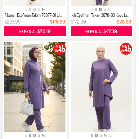
6
8
10
12
14
6
8
10
12
14
Ribanalı Eşofman Takım 70077-01 Lil...
İkili Eşofman Takım 3078-03 Koyu Li...
$233.99
$116.99
$172.00
$78.99
$70.19
$47.39
HEMEN AL
HEMEN AL
6
8
10
12
14
8
10
12
14
16