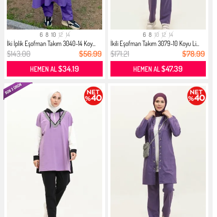
6
8
10
12
14
6
8
10
12
14
İki İplik Eşofman Takım 3040-14 Koy...
İkili Eşofman Takım 3079-10 Koyu Li...
$143.00
$56.99
$171.21
$78.99
$34.19
$47.39
HEMEN AL
HEMEN AL