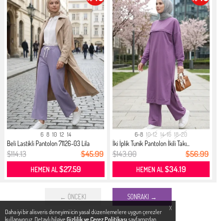
6
8
10
12
14
6-8
10-12
14-16
18-20
Beli Lastikli Pantolon 71126-03 Lila
İki İplik Tunik Pantolon İkili Takı...
$114.13
$45.99
$143.00
$56.99
$27.59
$34.19
HEMEN AL
HEMEN AL
← ÖNCEKI
SONRAKI →
X
Daha iyi bir alisveris deneyimi icin yasal düzenlemelere uygun çerezler
kullanıyoruz. Detaylı bilgiye
Gizlilik ve Çerez Politikası
sayfamızdan