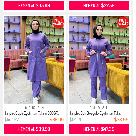
$35.99
$27.59
HEMEN AL
HEMEN AL
6
8
10
12
14
6
8
10
12
14
İki İplik Cepli Eşofman Takım 03067...
İki İplik Beli Büzgülü Eşofman Takı...
$142.67
$65.99
$171.21
$78.99
$39.59
$47.39
HEMEN AL
HEMEN AL