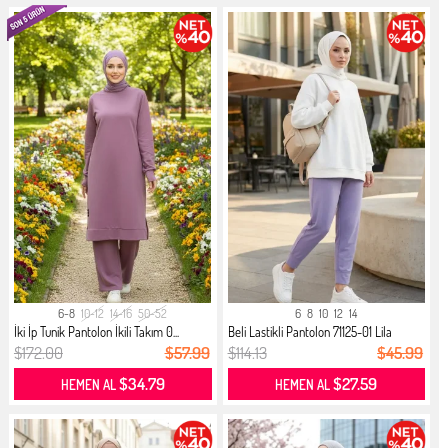
6-8
10-12
14-16
50-52
6
8
10
12
14
İki İp Tunik Pantolon İkili Takım 0...
Beli Lastikli Pantolon 71125-01 Lila
$172.00
$57.99
$114.13
$45.99
$34.79
$27.59
HEMEN AL
HEMEN AL