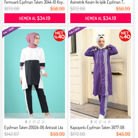
Fermuarlı Eşofman Takım 3044-10 Koy...
Asimetrik Kesim İki İplik Eşofman T...
$172.00
$56.99
$172.00
$56.99
$34.19
$34.19
HEMEN AL
HEMEN AL
6
8
10
12
14
8
10
12
14
16
Eşofman Takım 20024-06 Antrasit Lila
Kapüşonlu Eşofman Takım 3077-08
Koy...
$142.67
$59.99
$172.00
$45.99