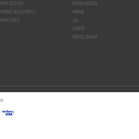
RDIM-DESTEK
BÜYÜK BEDEN
DARIKÇI BAŞVURUSU
ABAYA
PTAN SATIŞ
ŞAL
ÇANTA
KİŞİSEL BAKIM
R.