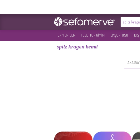
EN YENILER
TESETTÜR GİYİM
BAŞÖRTÜSÜ
DIŞ
spitz kragen hemd
ANA SAY