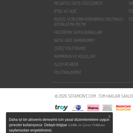
MESAFELI SATIŞ SÖZLEŞMESI
YA
İPTAL VE İADE
TE
KIŞISEL VERILERIN KORUNMASI POLITIKASI -
TO
AYDINLATMA METNI
FACEBOOK SAYFA KURALLARI
NASIL İADE YAPABILIRIM?
ÇEREZ POLITIKAMIZ
KAMPANYA VE KOŞULLAR
İŞLEM REHBERI
POLİTİKALARIMIZ
© 2026 SEFAMERVE.COM , TÜM HAKLARI SAKLIDI
X
Daha iyi bir alisveris deneyimi icin yasal düzenlemelere uygun
çerezler kullanıyoruz. Detaylı bilgiye
Gizlilik ve Çerez Politikası
sayfamızdan erişebilirsiniz.