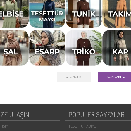
← ÖNCEKI
SONRAKI →
İZE ULAŞIN
POPÜLER SAYFALAR
ETIŞIM
TESETTÜR ABİYE