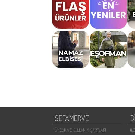
SEFAMERVE
B
ÜYELIK VE KULLANIM ŞARTLARI
İL