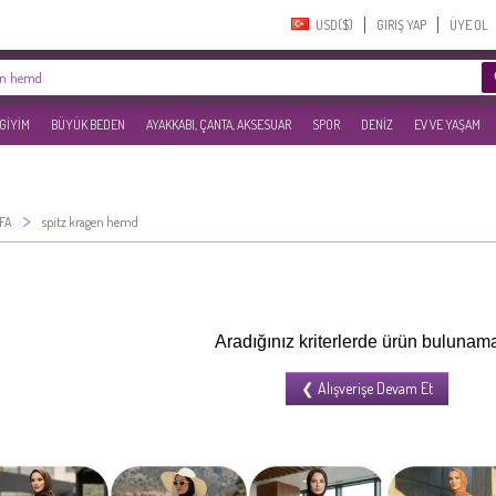
USD($)‎
GIRIŞ YAP
ÜYE OL
 GİYİM
BÜYÜK BEDEN
AYAKKABI, ÇANTA, AKSESUAR
SPOR
DENİZ
EV VE YAŞAM
>
FA
spitz kragen hemd
Aradığınız kriterlerde ürün bulunama