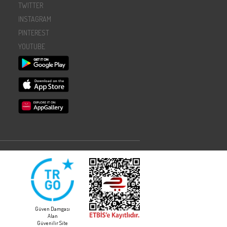
TWITTER
INSTAGRAM
PINTEREST
YOUTUBE
Güven Damgası
Alan
Güvenilir Site