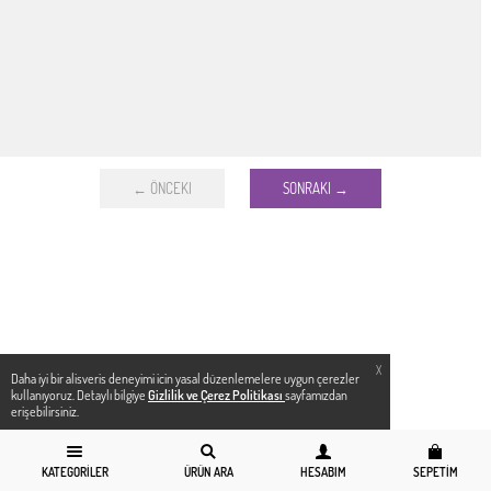
← ÖNCEKI
SONRAKI →
X
Daha iyi bir alisveris deneyimi icin yasal düzenlemelere uygun çerezler
kullanıyoruz. Detaylı bilgiye
Gizlilik ve Çerez Politikası
sayfamızdan
erişebilirsiniz.
KATEGORILER
ÜRÜN ARA
HESABIM
SEPETIM