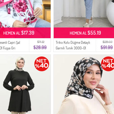
$17.39
$55.19
HEMEN AL
HEMEN AL
$71.32
$228.03
senli Capri Şal
Triko Kolu Düğme Detaylı
$28.99
$91.99
1 Fuşya Gri
Garnili Tunik 3000-01
Siyah