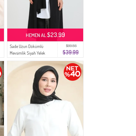
$23.99
HEMEN AL
$99.86
Sade Uzun Dökümlü
$39.99
Mevsimlik Siyah Yelek
8735-01 Siyah