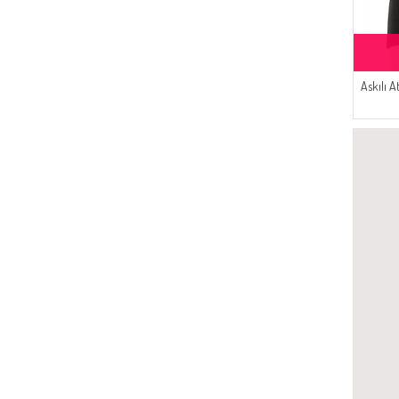
(26)
ECESUN
(25)
SUDENAZ
(18)
MAJESTİCA
(17)
Alfasa
Askılı 
(15)
Mihrişah
(11)
MODA PİNHAN
(9)
CKS
(8)
FY Collection
(7)
Gelince
(6)
Algı
(6)
Livaldi
(6)
BENGUEN
(6)
SEMALA
(5)
Balmy
(4)
ATS
(4)
Serca