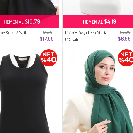
$10.79
$4.19
HEMEN AL
HEMEN AL
$42.78
$16.00
Caz Şal 70257-01
Dikişsiz Penye Bone 7010-
$17.99
$6.99
01 Siyah