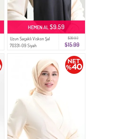
$9.59
HEMEN AL
$39.93
Uzun Saçaklı Viskon Şal
$15.99
70331-09 Siyah