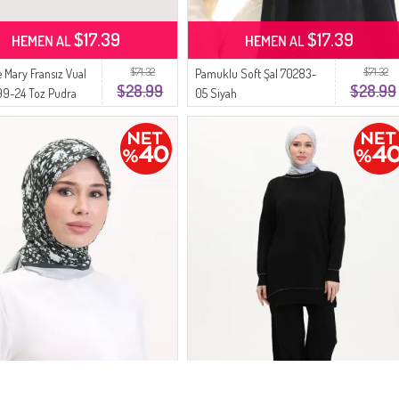
$17.39
$17.39
HEMEN AL
HEMEN AL
$71.32
$71.32
Mary Fransız Vual
Pamuklu Soft Şal 70283-
$28.99
$28.99
99-24 Toz Pudra
05 Siyah