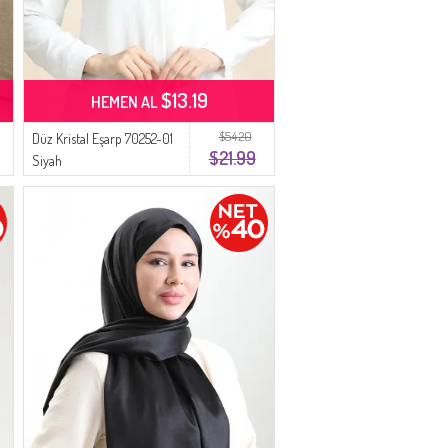
$13.19
HEMEN AL
$54.20
Düz Kristal Eşarp 70252-01
$21.99
Siyah