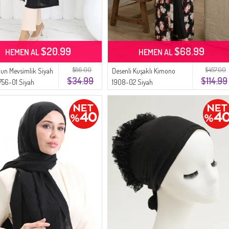
$20.99
$68.99
HEMEN AL
HEMEN AL
$86.00
$457.00
un Mevsimlik Siyah
Desenli Kuşaklı Kimono
$34.99
$114.99
756-01 Siyah
1908-02 Siyah