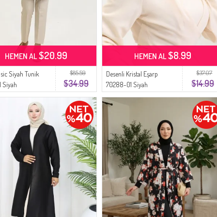
$20.99
$8.99
HEMEN AL
HEMEN AL
$85.59
$37.07
sic Siyah Tunik
Desenli Kristal Eşarp
$34.99
$14.99
 Siyah
70288-01 Siyah