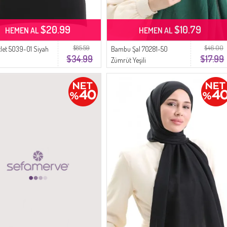
$20.99
$10.79
HEMEN AL
HEMEN AL
$85.59
$46.00
Atlet 5039-01 Siyah
Bambu Şal 70281-50
$34.99
$17.99
Zümrüt Yeşili