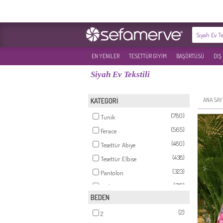
EN YENILER
TESETTÜR GİYİM
BAŞÖRTÜSÜ
DIŞ
Siyah Ev Tekstili
ANA SAY
KATEGORİ
(780)
Tunik
(565)
Ferace
(480)
Tesettür Abiye
(438)
Tesettür Elbise
(323)
Pantolon
(318)
Etek
BEDEN
(200)
Takım
(2)
(153)
2
Şal