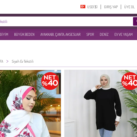
USD($)‎
GIRIŞ YAP
ÜYE OL
 GİYİM
BÜYÜK BEDEN
AYAKKABI, ÇANTA, AKSESUAR
SPOR
DENİZ
EV VE YAŞAM
>
FA
Siyah Ev Tekstili