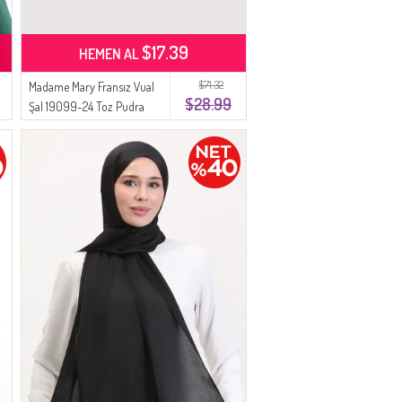
$17.39
HEMEN AL
$71.32
Madame Mary Fransız Vual
$28.99
Şal 19099-24 Toz Pudra