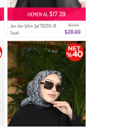
$17.39
HEMEN AL
$72.00
Jan Jan Şifon Şal 70239-01
$28.99
Siyah