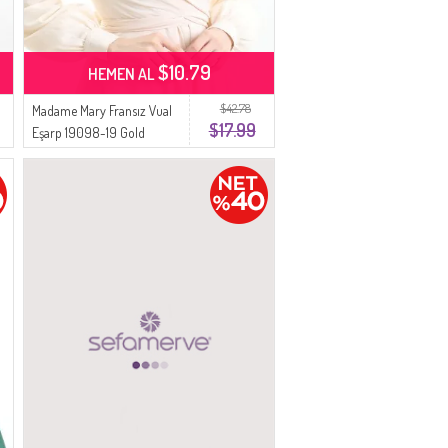
$10.79
HEMEN AL
$42.78
Madame Mary Fransız Vual
$17.99
Eşarp 19098-19 Gold