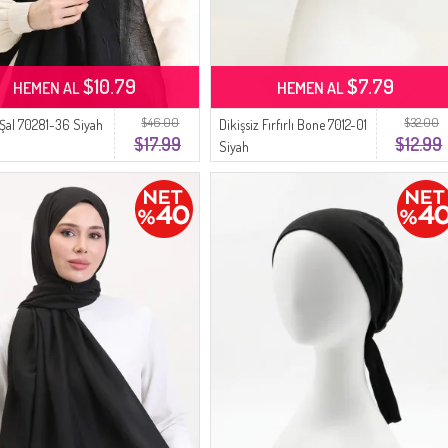
$10.79
$7.79
HEMEN AL
HEMEN AL
$46.00
$32.00
al 70281-36 Siyah
Dikişsiz Fırfırlı Bone 7012-01
$17.99
$12.99
Siyah