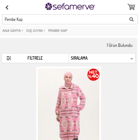
Pembe Kap
ANA SAYFA
>
DIŞ GIYIM
>
PEMBE KAP
1
Ürün Bulundu
FİLTRELE