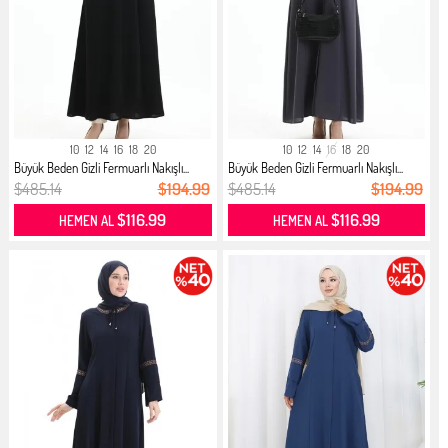
10
12
14
16
18
20
10
12
14
16
18
20
Büyük Beden Gizli Fermuarlı Nakışlı...
Büyük Beden Gizli Fermuarlı Nakışlı...
$485.14
$194.99
$485.14
$194.99
$116.99
$116.99
HEMEN AL
HEMEN AL