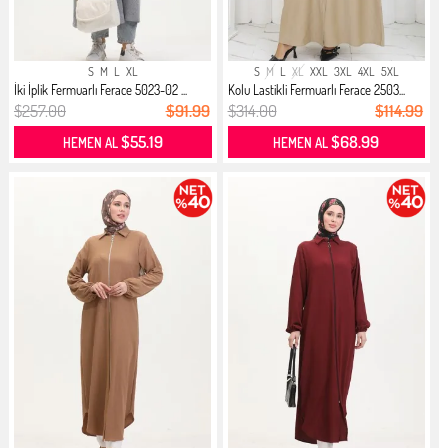
S
M
L
XL
S
M
L
XL
XXL
3XL
4XL
5XL
İki İplik Fermuarlı Ferace 5023-02 ...
Kolu Lastikli Fermuarlı Ferace 2503...
$257.00
$91.99
$314.00
$114.99
$55.19
$68.99
HEMEN AL
HEMEN AL