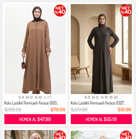
6-8
10-12
14-16
18-20
6-8
10-12
14-16
18-20
Kolu Lastikli Fermuarlı Ferace 0513...
Kolu Lastikli Fermuarlı Ferace 0327...
$200.00
$79.99
$229.00
$91.99
$47.99
$55.19
HEMEN AL
HEMEN AL