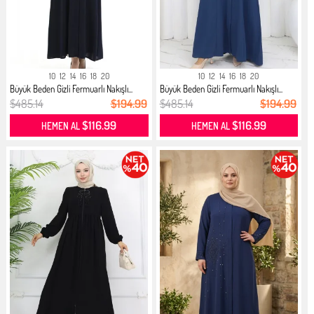
10
12
14
16
18
20
10
12
14
16
18
20
Büyük Beden Gizli Fermuarlı Nakışlı...
Büyük Beden Gizli Fermuarlı Nakışlı...
$485.14
$194.99
$485.14
$194.99
$116.99
$116.99
HEMEN AL
HEMEN AL