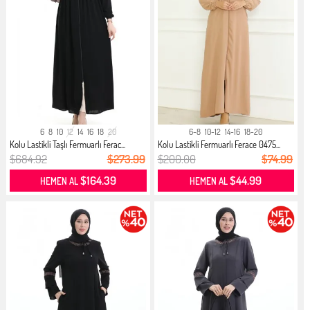
6
8
10
12
14
16
18
20
6-8
10-12
14-16
18-20
Kolu Lastikli Taşlı Fermuarlı Ferac...
Kolu Lastikli Fermuarlı Ferace 0475...
$684.92
$273.99
$200.00
$74.99
$164.39
$44.99
HEMEN AL
HEMEN AL