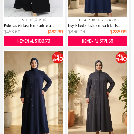
8
10
12
14
16
18
12
14
16
18
20
22
24
26
Kolu Lastikli Taşlı Fermuarlı Ferac...
Büyük Beden Gizli Fermuarlı Taş İşl...
$456.60
$182.99
$800.00
$285.99
$109.79
$171.59
HEMEN AL
HEMEN AL