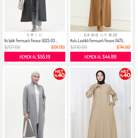
S
M
L
XL
6-8
10-12
14-16
18-20
İki İplik Fermuarlı Ferace 5023-03 ...
Kolu Lastikli Fermuarlı Ferace 0475...
$257.00
$91.99
$200.00
$74.99
$55.19
$44.99
HEMEN AL
HEMEN AL