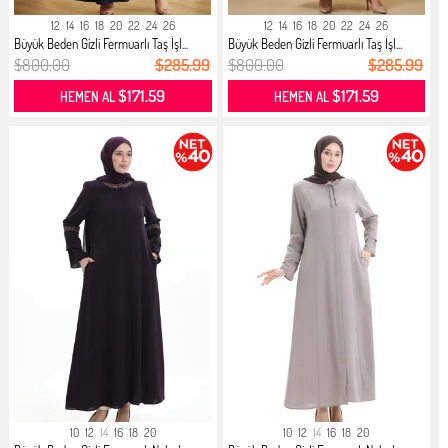
12
14
16
18
20
22
24
26
12
14
16
18
20
22
24
26
Büyük Beden Gizli Fermuarlı Taş İşl...
Büyük Beden Gizli Fermuarlı Taş İşl...
$800.00
$285.99
$800.00
$285.99
$171.59
$171.59
HEMEN AL
HEMEN AL
10
12
14
16
18
20
10
12
14
16
18
20