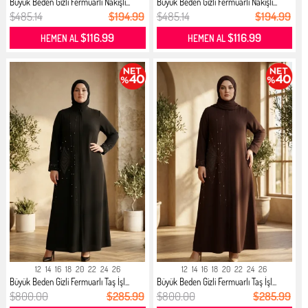
Büyük Beden Gizli Fermuarlı Nakışlı...
Büyük Beden Gizli Fermuarlı Nakışlı...
$485.14
$194.99
$485.14
$194.99
$116.99
$116.99
HEMEN AL
HEMEN AL
12
14
16
18
20
22
24
26
12
14
16
18
20
22
24
26
Büyük Beden Gizli Fermuarlı Taş İşl...
Büyük Beden Gizli Fermuarlı Taş İşl...
$800.00
$285.99
$800.00
$285.99