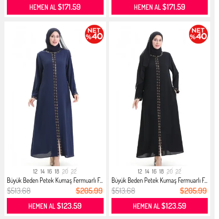
$171.59
$171.59
HEMEN AL
HEMEN AL
12
14
16
18
20
22
12
14
16
18
20
22
Büyük Beden Petek Kumaş Fermuarlı F...
Büyük Beden Petek Kumaş Fermuarlı F...
$513.68
$205.99
$513.68
$205.99
$123.59
$123.59
HEMEN AL
HEMEN AL