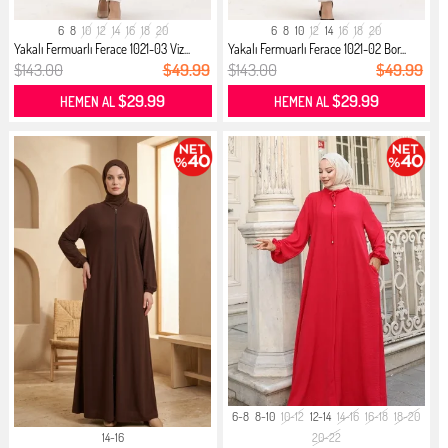
6
8
10
12
14
16
18
20
6
8
10
12
14
16
18
20
Yakalı Fermuarlı Ferace 1021-03 Viz...
Yakalı Fermuarlı Ferace 1021-02 Bor...
$143.00
$49.99
$143.00
$49.99
$29.99
$29.99
HEMEN AL
HEMEN AL
6-8
8-10
10-12
12-14
14-16
16-18
18-20
14-16
20-22