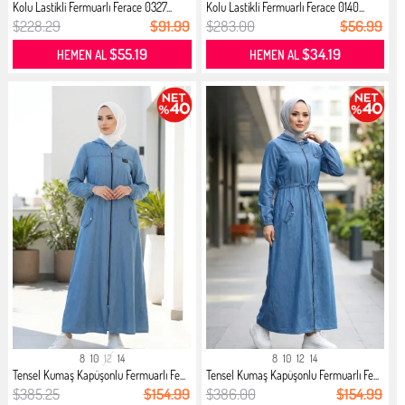
Kolu Lastikli Fermuarlı Ferace 0327...
Kolu Lastikli Fermuarlı Ferace 0140...
$228.29
$91.99
$283.00
$56.99
$55.19
$34.19
HEMEN AL
HEMEN AL
8
10
12
14
8
10
12
14
Tensel Kumaş Kapüşonlu Fermuarlı Fe...
Tensel Kumaş Kapüşonlu Fermuarlı Fe...
$385.25
$154.99
$386.00
$154.99