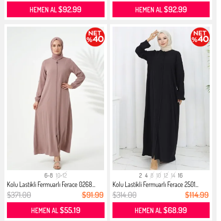
$92.99
$92.99
HEMEN AL
HEMEN AL
6-8
10-12
2
4
8
10
12
14
16
Kolu Lastikli Fermuarlı Ferace 0268...
Kolu Lastikli Fermuarlı Ferace 2501...
$371.00
$91.99
$314.00
$114.99
$55.19
$68.99
HEMEN AL
HEMEN AL