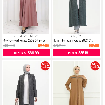
M
L
XL
XXL
3XL
4XL
S
M
L
XL
Önü Fermuarlı Ferace 2502-07 Bordo
İki İplik Fermuarlı Ferace 5023-01 ...
$314.00
$114.99
$257.00
$91.99
$68.99
$55.19
HEMEN AL
HEMEN AL