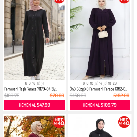
6
8
10
12
14
6
8
10
12
14
16
18
20
Fermuarlı Taşlı Ferace 71179-04 Siy...
Önü Büzgülü Fermuarlı Ferace 6182-0...
$199.75
$79.99
$456.60
$182.99
$47.99
$109.79
HEMEN AL
HEMEN AL