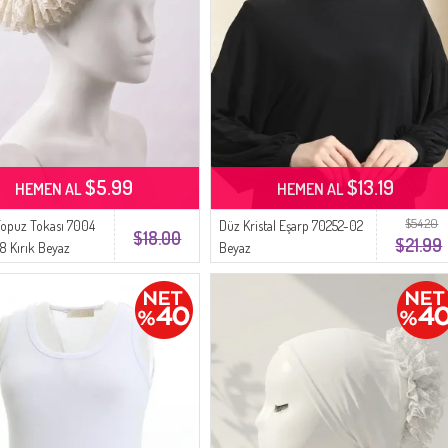
$5.99
$13.19
HEMEN AL
HEMEN AL
$54.20
Topuz Tokası 7004
Düz Kristal Eşarp 70252-02
$18.00
$21.99
 Kırık Beyaz
Beyaz