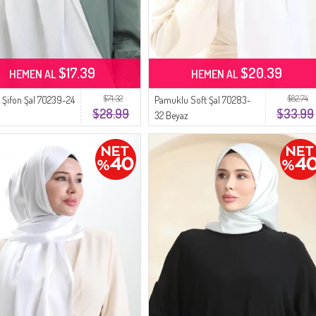
$17.39
$20.39
HEMEN AL
HEMEN AL
$71.32
$82.74
 Şifon Şal 70239-24
Pamuklu Soft Şal 70283-
$28.99
$33.99
32 Beyaz