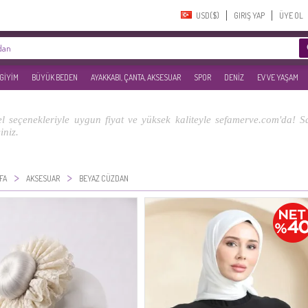
USD($)‎
GIRIŞ YAP
ÜYE OL
 GİYİM
BÜYÜK BEDEN
AYAKKABI, ÇANTA, AKSESUAR
SPOR
DENİZ
EV VE YAŞAM
 seçenekleriyle uygun fiyat ve yüksek kaliteyle sefamerve.com'da! Say
iniz.
>
>
FA
AKSESUAR
BEYAZ CÜZDAN