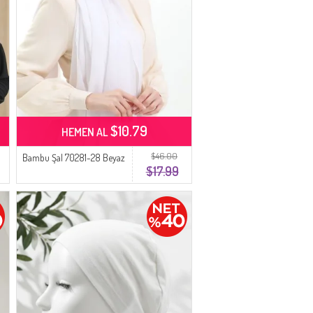
$10.79
HEMEN AL
$46.00
Bambu Şal 70281-28 Beyaz
$17.99