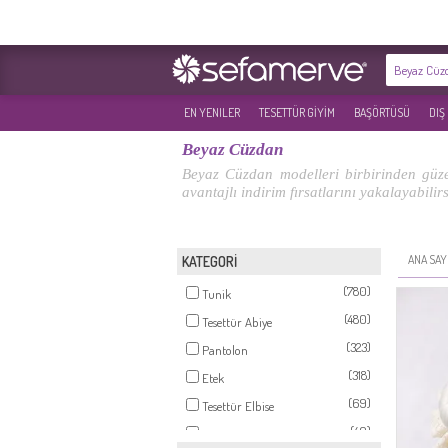
EN YENILER
TESETTÜR GİYİM
BAŞÖRTÜSÜ
DIŞ
Beyaz Cüzdan
Beyaz Cüzdan modelleri birbirinden güzel
avantajlı indirim fırsatlarını yakalayabilirs
ANA SAY
KATEGORİ
(780)
Tunik
(480)
Tesettür Abiye
(323)
Pantolon
(318)
Etek
(69)
Tesettür Elbise
(40)
Eşarp