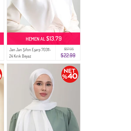
$13.79
HEMEN AL
$57.05
Jan Jan Şifon Eşarp 70311-
$22.99
24 Kırık Beyaz