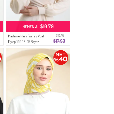
$10.79
HEMEN AL
$42.78
Madame Mary Fransız Vual
$17.99
Eşarp 19098-25 Beyaz