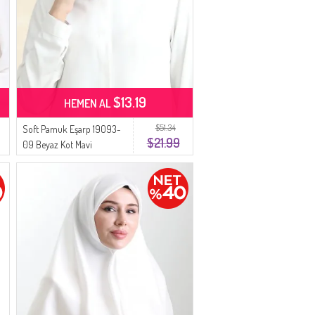
$13.19
HEMEN AL
$51.34
Soft Pamuk Eşarp 19093-
$21.99
09 Beyaz Kot Mavi