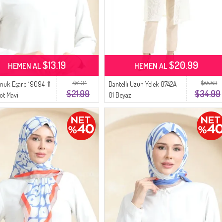
$13.19
$20.99
HEMEN AL
HEMEN AL
$51.34
$85.59
muk Eşarp 19094-11
Dantelli Uzun Yelek 8742A-
$21.99
$34.99
ot Mavi
01 Beyaz