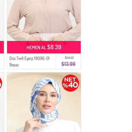
$8.39
HEMEN AL
$34.22
Düz Twill Eşarp 19096-01
$13.99
Beyaz