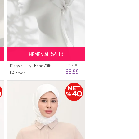
$4.19
HEMEN AL
$16.00
Dikişsiz Penye Bone 7010-
$6.99
04 Beyaz