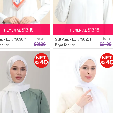
$13.19
$13.19
HEMEN AL
HEMEN AL
$51.34
$51.34
muk Eşarp 19090-11
Soft Pamuk Eşarp 19092-11
$21.99
$21.99
ot Mavi
Beyaz Kot Mavi