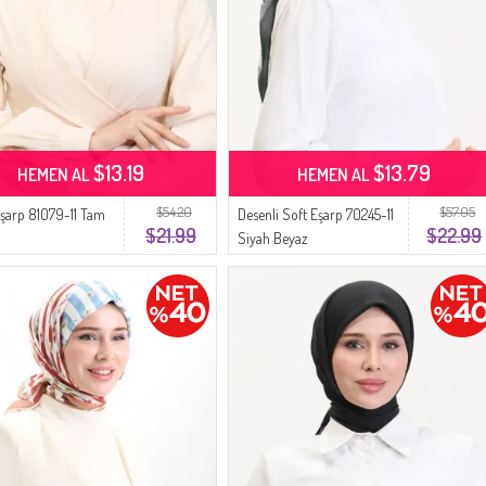
$13.19
$13.79
HEMEN AL
HEMEN AL
$54.20
$57.05
 Eşarp 81079-11 Tam
Desenli Soft Eşarp 70245-11
$21.99
$22.99
Siyah Beyaz