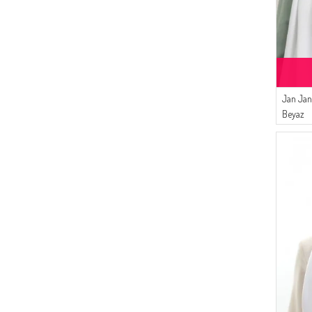
(1)
Serca
(1)
ONX10
(1)
ÜNRA GİYİM
(1)
DEKA
Jan Jan
Beyaz