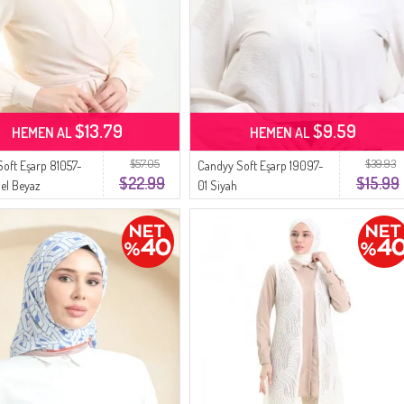
$13.79
$9.59
HEMEN AL
HEMEN AL
$57.05
$39.93
Soft Eşarp 81057-
Candyy Soft Eşarp 19097-
$22.99
$15.99
el Beyaz
01 Siyah