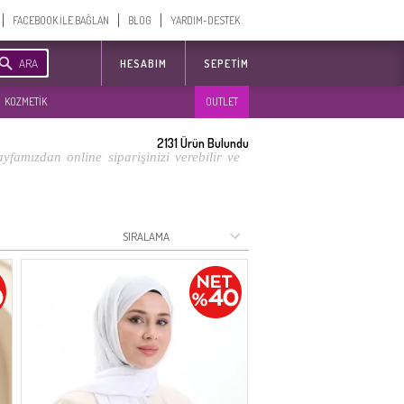
FACEBOOK İLE BAĞLAN
BLOG
YARDIM-DESTEK
ARA
HESABIM
SEPETIM
KOZMETİK
OUTLET
2131
Ürün Bulundu
famızdan online siparişinizi verebilir ve