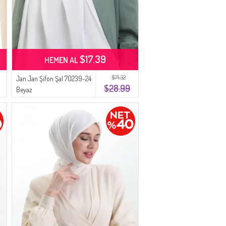
$17.39
HEMEN AL
$71.32
Jan Jan Şifon Şal 70239-24
$28.99
Beyaz