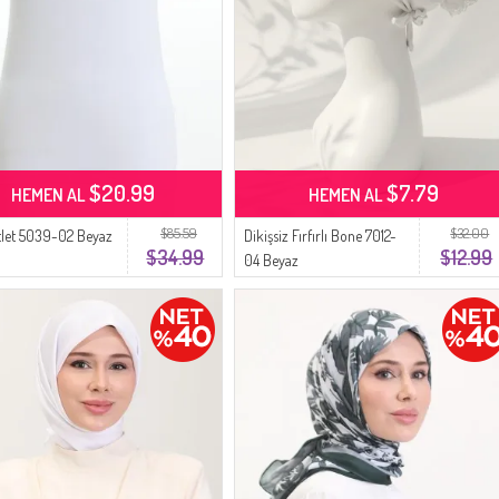
$20.99
$7.79
HEMEN AL
HEMEN AL
$85.59
$32.00
Atlet 5039-02 Beyaz
Dikişsiz Fırfırlı Bone 7012-
$34.99
$12.99
04 Beyaz