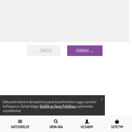
← ÖNCEKI
SONRAKI →
X
Daha iyi bir alisveris deneyimi icin yasal düzenlemelere uygun çerezler
kullanıyoruz. Detaylı bilgiye
Gizlilik ve Çerez Politikası
sayfamızdan
erişebilirsiniz.
KATEGORILER
ÜRÜN ARA
HESABIM
SEPETIM