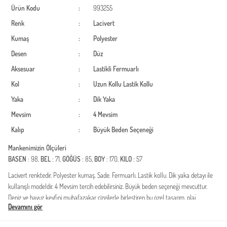
Ürün Kodu
:
993255
Renk
:
Lacivert
Kumaş
:
Polyester
Desen
:
Düz
Aksesuar
:
Lastikli
Fermuarlı
Kol
:
Uzun Kollu
Lastik Kollu
Yaka
:
Dik Yaka
Mevsim
:
4 Mevsim
Kalıp
:
Büyük Beden Seçeneği
Mankenimizin Ölçüleri
BASEN
: 98,
BEL
: 71,
GÖĞÜS
: 85,
BOY
: 170,
KILO
: 57
Lacivert renktedir. Polyester kumaş. Sade. Fermuarlı. Lastik kollu. Dik yaka detayı ile
kullanışlı modeldir. 4 Mevsim tercih edebilirsiniz. Büyük beden seçeneği mevcuttur.
Deniz ve havuz keyfini muhafazakar çizgilerle birleştiren bu özel tasarım, plaj
Devamını gör
modasında konforu ve şıklığı bir arada sunuyor. Yüksek kaliteli polyester kumaş yapısı
sayesinde su itici özelliğe sahip olan model, sudan çıktığınızda hızlı kuruma avantajı