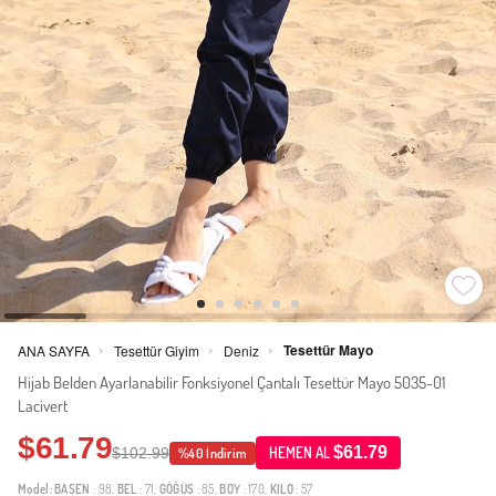
Tesettür Mayo
ANA SAYFA
Tesettür Giyim
Deniz
>
>
>
Hijab Belden Ayarlanabilir Fonksiyonel Çantalı Tesettür Mayo 5035-01
Lacivert
$61.79
$61.79
$102.99
HEMEN AL
%40 İndirim
Model:
BASEN
: 98,
BEL
: 71,
GÖĞÜS
: 85,
BOY
: 170,
KILO
: 57