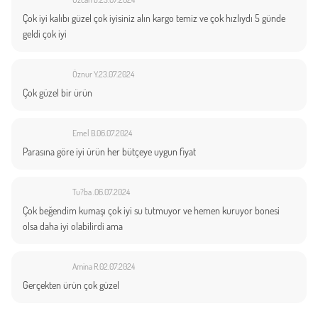
Çok iyi kalıbı güzel çok iyisiniz alın kargo temiz ve çok hızlıydı 5 günde
geldi çok iyi
Öznur Y.
23.07.2024
Çok güzel bir ürün
Emel B.
06.07.2024
Parasına göre iyi ürün her bütçeye uygun fiyat
Tu?ba .
06.07.2024
Çok beğendim kumaşı çok iyi su tutmuyor ve hemen kuruyor bonesi
olsa daha iyi olabilirdi ama
Amina R.
02.07.2024
Gerçekten ürün çok güzel