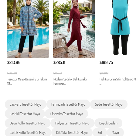
$313.90
$285.11
$199.75
$503.83
$455.81
$288.16
Tesettür Mayo Desenli 2 Li Takım
Modern Sadelik Beli Kuşaklı
Hızlı Kuruyan Sıfır Kol Basic 
19...
Fermuar...
...
Lacivert Tesettür Mayo
Fermuarlı Tesettür Mayo
Sade Tesettür Mayo
Lastikli Tesettür Mayo
4 Mevsim Tesettür Mayo
Uzun Kollu Tesettür Mayo
Polyester Tesettür Mayo
Büyük Beden
Lastik Kollu Tesettür Mayo
Dik Yaka Tesettür Mayo
Bol
Mayo