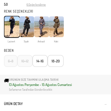
5.0
6 Değerlendirme
·
RENK SEÇENEKLERİ
Lacivert
Siyah
Antrasit
Haki
BEDEN
6-8
10-12
14-16
18-20
🚚
ÜRÜNÜN SIZE TAHMINI ULAŞMA TARIHI
13 Ağustos Perşembe - 15 Ağustos Cumartesi
Sefamerve Tarafından Gönderilecektir.
ÜRÜN DETAY