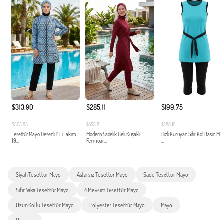
$313.90
$285.11
$199.75
$503.83
$455.81
$288.16
Tesettür Mayo Desenli 2 Li Takım
Modern Sadelik Beli Kuşaklı
Hızlı Kuruyan Sıfır Kol Basic 
19...
Fermuar...
...
Siyah Tesettür Mayo
Astarsız Tesettür Mayo
Sade Tesettür Mayo
Sıfır Yaka Tesettür Mayo
4 Mevsim Tesettür Mayo
Uzun Kollu Tesettür Mayo
Polyester Tesettür Mayo
Mayo