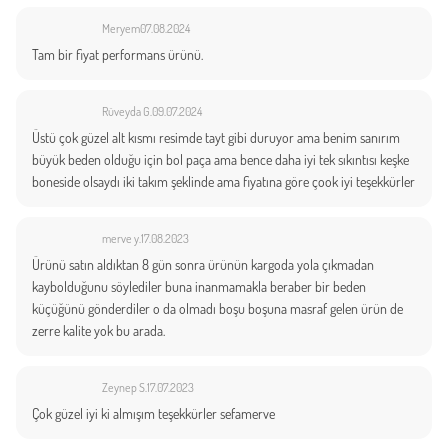
Meryem
07.08.2024
Tam bir fiyat performans ürünü.
Rüveyda G.
09.07.2024
Üstü çok güzel alt kısmı resimde tayt gibi duruyor ama benim sanırım
büyük beden olduğu için bol paça ama bence daha iyi tek sıkıntısı keşke
boneside olsaydı iki takım şeklinde ama fiyatına göre çook iyi teşekkürler
merve y.
17.08.2023
Ürünü satın aldıktan 8 gün sonra ürünün kargoda yola çıkmadan
kaybolduğunu söylediler buna inanmamakla beraber bir beden
küçüğünü gönderdiler o da olmadı boşu boşuna masraf gelen ürün de
zerre kalite yok bu arada.
Zeynep S.
17.07.2023
Çok güzel iyi ki almışım teşekkürler sefamerve