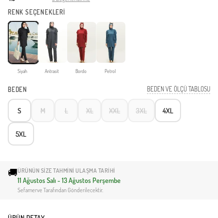
RENK SEÇENEKLERİ
Siyah
Antrasit
Bordo
Petrol
BEDEN VE ÖLÇÜ TABLOSU
BEDEN
S
M
L
XL
XXL
3XL
4XL
5XL
🚚
ÜRÜNÜN SIZE TAHMINI ULAŞMA TARIHI
11 Ağustos Salı - 13 Ağustos Perşembe
Sefamerve Tarafından Gönderilecektir.
ÜRÜN DETAY