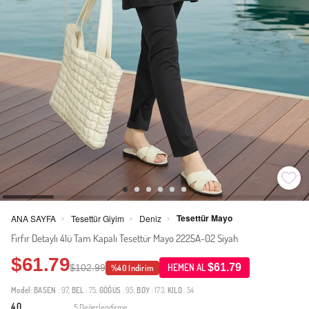
Tesettür Mayo
ANA SAYFA
Tesettür Giyim
Deniz
>
>
>
Fırfır Detaylı 4lü Tam Kapalı Tesettür Mayo 2225A-02 Siyah
$61.79
$61.79
$102.99
HEMEN AL
%40 İndirim
Model:
BASEN
: 97,
BEL
: 75,
GÖĞÜS
: 95,
BOY
: 173,
KILO
: 54
4.0
5 Değerlendirme
·