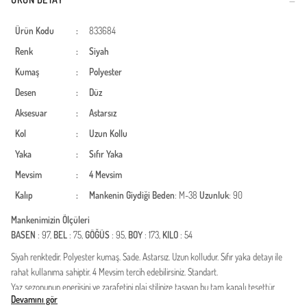
Ürün Kodu
:
833684
Renk
:
Siyah
Kumaş
:
Polyester
Desen
:
Düz
Aksesuar
:
Astarsız
Kol
:
Uzun Kollu
Yaka
:
Sıfır Yaka
Mevsim
:
4 Mevsim
Kalıp
:
Mankenin Giydiği Beden
: M-38
Uzunluk
: 90
Mankenimizin Ölçüleri
BASEN
: 97,
BEL
: 75,
GÖĞÜS
: 95,
BOY
: 173,
KILO
: 54
Siyah renktedir. Polyester kumaş. Sade. Astarsız. Uzun kolludur. Sıfır yaka detayı ile
rahat kullanıma sahiptir. 4 Mevsim tercih edebilirsiniz. Standart.
Yaz sezonunun enerjisini ve zarafetini plaj stilinize taşıyan bu tam kapalı tesettür
Devamını gör
mayo, fırfır detaylarıyla modern bir görünüm sunar. Dört parçadan oluşan set; tunik,