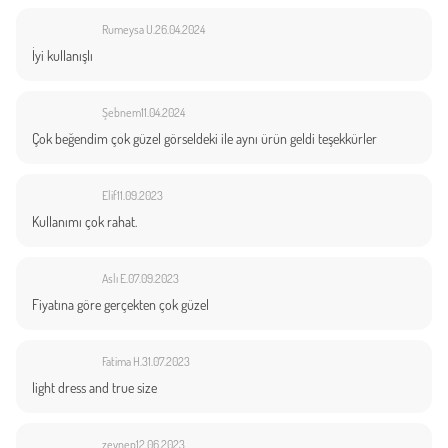
Rumeysa U.
26.04.2024
İyi kullanışlı
Şebnem
11.04.2024
Çok beğendim çok güzel görseldeki ile aynı ürün geldi teşekkürler
Elif
11.09.2023
Kullanımı çok rahat.
Aslı E.
07.09.2023
Fiyatına göre gerçekten çok güzel
Fatima H.
31.07.2023
light dress and true size
zeynep
12.06.2023