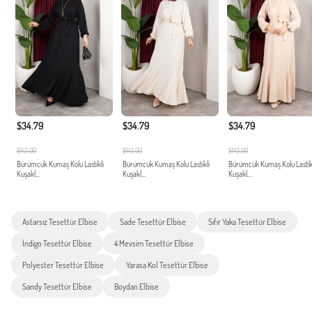
$34.79
$34.79
$34.79
$143.00
$143.00
$143.00
Bürümcük Kumaş Kolu Lastikli
Bürümcük Kumaş Kolu Lastikli
Bürümcük Kumaş Kolu Lastik
Kuşakl...
Kuşakl...
Kuşakl...
Astarsız Tesettür Elbise
Sade Tesettür Elbise
Sıfır Yaka Tesettür Elbise
İndigo Tesettür Elbise
4 Mevsim Tesettür Elbise
Polyester Tesettür Elbise
Yarasa Kol Tesettür Elbise
Sandy Tesettür Elbise
Boydan Elbise