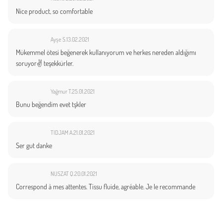
Nice product, so comfortable
Ayşe S.
13.02.2021
Mükemmel ötesi beğenerek kullanıyorum ve herkes nereden aldığımı
soruyor✌️ teşekkürler.
Yağmur T.
25.01.2021
Bunu beğendim evet tşkler
TIDJAM A.
21.01.2021
Ser gut danke
NUSZAT Q.
20.01.2021
Correspond à mes attentes. Tissu fluide, agréable. Je le recommande