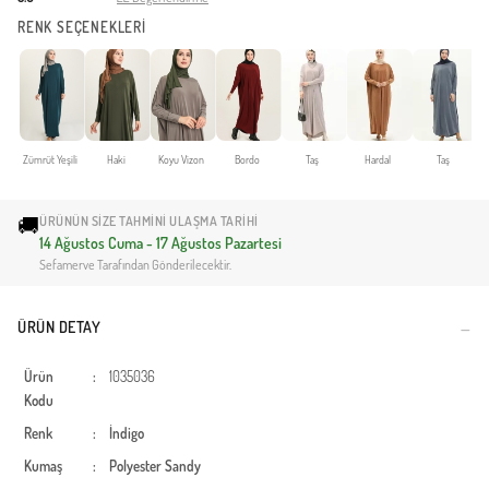
RENK SEÇENEKLERİ
Zümrüt Yeşili
Haki
Koyu Vizon
Bordo
Taş
Hardal
Taş
🚚
ÜRÜNÜN SIZE TAHMINI ULAŞMA TARIHI
14 Ağustos Cuma - 17 Ağustos Pazartesi
Sefamerve Tarafından Gönderilecektir.
ÜRÜN DETAY
Ürün
:
1035036
Kodu
Renk
:
İndigo
Kumaş
:
Polyester
Sandy