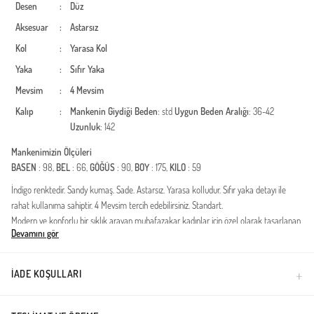
Desen
:
Düz
Aksesuar
:
Astarsız
Kol
:
Yarasa Kol
Yaka
:
Sıfır Yaka
Mevsim
:
4 Mevsim
Kalıp
:
Mankenin Giydiği Beden
: std
Uygun Beden Aralığı
: 36-42
Uzunluk
: 142
Mankenimizin Ölçüleri
BASEN
: 98,
BEL
: 66,
GÖĞÜS
: 90,
BOY
: 175,
KILO
: 59
İndigo renktedir. Sandy kumaş. Sade. Astarsız. Yarasa kolludur. Sıfır yaka detayı ile
rahat kullanıma sahiptir. 4 Mevsim tercih edebilirsiniz. Standart.
Modern ve konforlu bir şıklık arayan muhafazakar kadınlar için özel olarak tasarlanan
Devamını gör
bu salaş elbise, gardırobunuzun en joker parçası olmaya aday. Dökümlü kumaş yapısı
ve modern yarasa kol kesimi ile hem günlük kullanımda hem de özel davetlerde
zahmetsiz bir şıklık sunar.Kumaş Özelliği: Nefes alan, terletmeyen ve dört mevsim
İADE KOŞULLARI
kullanıma uygun yüksek kaliteli viskon karışımlı kumaştan üretilmiştir.Kalıp ve Kesim:
Standart beden uyumlu, salaş ve dökümlü kesimi sayesinde her vücut tipine
mükemmel uyum sağlar.Tasarım Detayları: Bilek kısmında biten yarasa kol tasarımı,