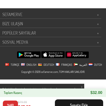
SEFAMERVE
+
BİZE ULAŞIN
+
POPÜLER SAYFALAR
+
SOSYAL MEDYA
+
TÜRKÇE
ENGLISH
DEUTSCH
FRANÇAIS
العربية
DUTCH
Copyright © 2026 sefamerve.com, TÜM HAKLARI SAKLIDIR.
X
Daha iyi bir alisveris deneyimi icin yasal düzenlemelere uygun çerezler
$32.00
kullanıyoruz. Detaylı bilgiye
Toplam Kazanç
Gizlilik ve Çerez Politikası
sayfamızdan
erişebilirsiniz.
$79.99
Sepete Ekle
%40