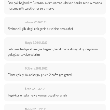
Ben çok beğendim 3 rengini aldım namaz kılarken harika geniş olmasına
hoşuma gitti teşekkürler sefa merve
rahime A.
13.04.2023
Resimdeki gibi degil cok genis bir elbise, ama rahat
Nergiz G.
06.04.2023
Gelinima hediye aldim çok beğendi, kendimede almayı düşünüyorum,
çok güzel tevsiye ederim
Gülben a.
26.12.2022
Elbise çok iyi fakat kargo şirketi 2 hafta geç getirdi.
bedia y.
20.03.2021
Teşekkürler sefamerve kumaşı güzel kullanıslı
Nabila B.
25.02.2021