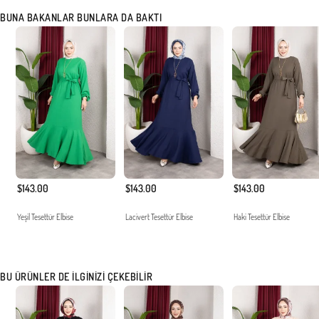
BUNA BAKANLAR BUNLARA DA BAKTI
$143.00
$143.00
$143.00
Yeşil Tesettür Elbise
Lacivert Tesettür Elbise
Haki Tesettür Elbise
BU ÜRÜNLER DE İLGINIZI ÇEKEBILIR