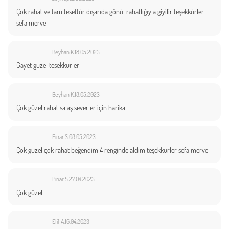
Çok rahat ve tam tesettür dışarıda gönül rahatlığıyla giyilir teşekkürler
sefa merve
Beyhan K.
18.05.2023
Gayet guzel tesekkurler
Beyhan K.
18.05.2023
Çok güzel rahat salaş severler için harika
Pınar S.
08.05.2023
Çok güzel çok rahat beğendim 4 renginde aldım teşekkürler sefa merve
Pınar S.
27.04.2023
Çok güzel
Elif A.
16.04.2023