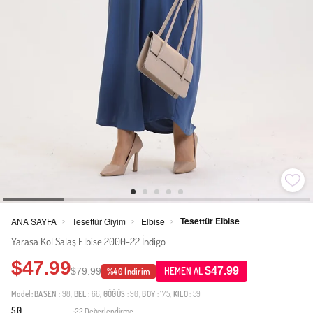
Tesettür Elbise
ANA SAYFA
Tesettür Giyim
Elbise
>
>
>
Yarasa Kol Salaş Elbise 2000-22 İndigo
$47.99
$47.99
$79.99
HEMEN AL
%40 İndirim
Model:
BASEN
: 98,
BEL
: 66,
GÖĞÜS
: 90,
BOY
: 175,
KILO
: 59
5.0
22 Değerlendirme
·