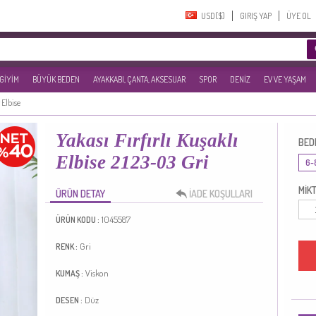
USD($)‎
GIRIŞ YAP
ÜYE OL
 GİYİM
BÜYÜK BEDEN
AYAKKABI, ÇANTA, AKSESUAR
SPOR
DENİZ
EV VE YAŞAM
 Elbise
Yakası Fırfırlı Kuşaklı
BED
Elbise 2123-03 Gri
6-
MİKT
ÜRÜN DETAY
İADE KOŞULLARI
1045587
ÜRÜN KODU :
Gri
RENK :
Viskon
KUMAŞ :
Düz
DESEN :