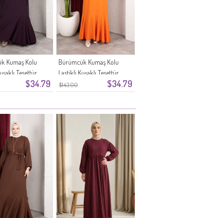
k Kumaş Kolu
Bürümcük Kumaş Kolu
Kuşaklı Tesettür
Lastikli Kuşaklı Tesettür
$34.79
$34.79
911-07 Mürdüm
Elbise 0911-06 Oranj
$143.00