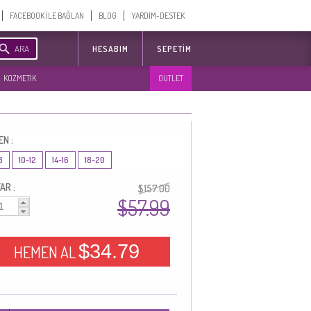
FACEBOOK İLE BAĞLAN
BLOG
YARDIM-DESTEK
ARA
HESABIM
SEPETIM
KOZMETİK
OUTLET
EN :
8
10-12
14-16
18-20
AR :
$157.00
$57.99
$34.79
HEMEN AL