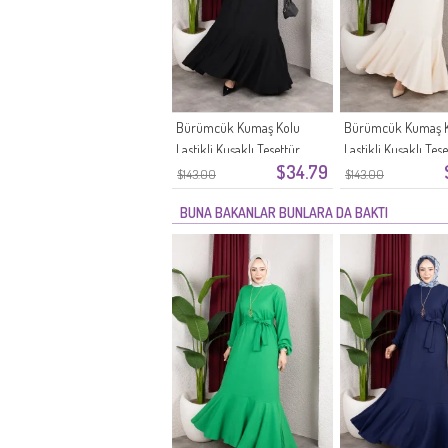
Bürümcük Kumaş Kolu
Bürümcük Kumaş 
Lastikli Kuşaklı Tesettür
Lastikli Kuşaklı Tes
$34.79
Elbise 0911-11 Siyah
Elbise 0911-10 Ekru
$143.00
$143.00
BUNA BAKANLAR BUNLARA DA BAKTI