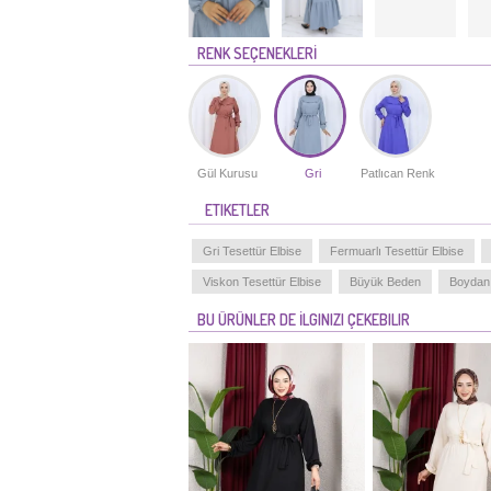
RENK SEÇENEKLERİ
Gül Kurusu
Gri
Patlıcan Renk
ETIKETLER
Gri Tesettür Elbise
Fermuarlı Tesettür Elbise
Viskon Tesettür Elbise
Büyük Beden
Boydan 
BU ÜRÜNLER DE İLGINIZI ÇEKEBILIR