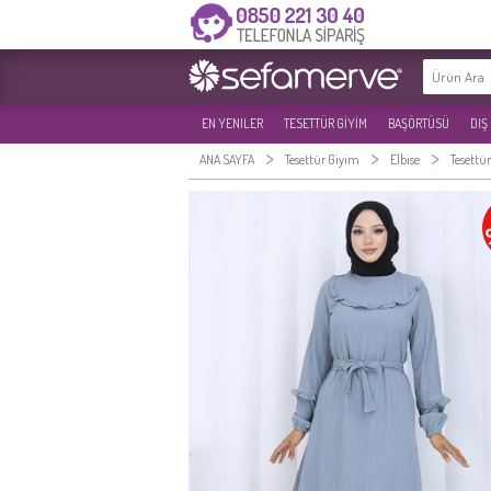
EN YENILER
TESETTÜR GİYİM
BAŞÖRTÜSÜ
DIŞ
>
>
>
ANA SAYFA
Tesettür Giyim
Elbise
Tesettür