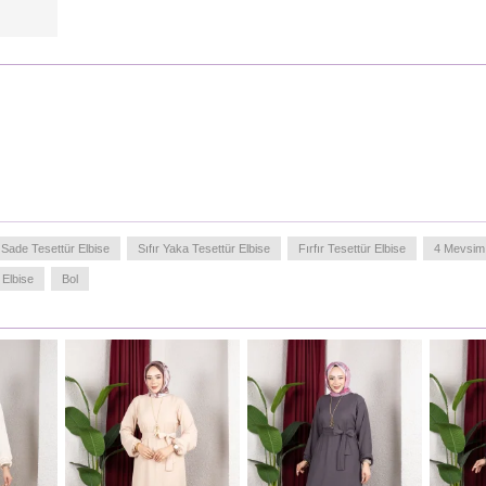
Sade Tesettür Elbise
Sıfır Yaka Tesettür Elbise
Fırfır Tesettür Elbise
4 Mevsim 
Elbise
Bol