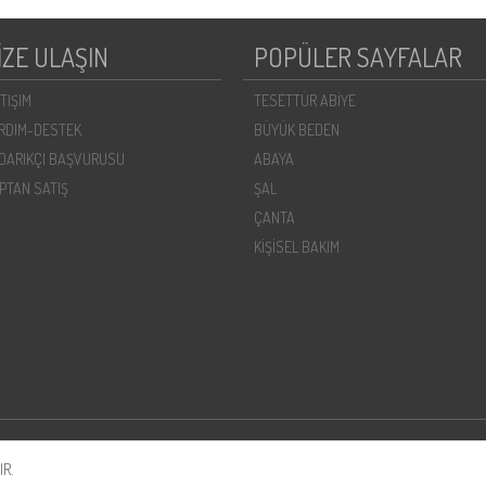
İZE ULAŞIN
POPÜLER SAYFALAR
ETIŞIM
TESETTÜR ABİYE
RDIM-DESTEK
BÜYÜK BEDEN
DARIKÇI BAŞVURUSU
ABAYA
PTAN SATIŞ
ŞAL
ÇANTA
KİŞİSEL BAKIM
R.