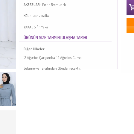
Fırfır
Fermuarlı
AKSESUAR :
Lastik Kollu
KOL :
Sıfır Yaka
YAKA :
ÜRÜNÜN SIZE TAHMINI ULAŞMA TARIHI
4 Mevsim
MEVSIM :
Diğer Ülkeler
Mankenin Giydiği Beden:
42-44
Uzunluk:
142
KALIP :
12 Ağustos Çarşamba-14 Ağustos Cuma
Büyük Beden Seçeneği
Sefamerve Tarafından Gönderilecektir.
Gri renktedir. Viskon kumaş. Sade. Fermuarlı. Lastik kollu.
Sıfır yaka detayı ile rahat kullanıma sahiptir. 4 Mevsim
tercih edebilirsiniz. Büyük beden seçeneği mevcuttur.
Türkiye'de üretilmiştir.
MANKENIMIZIN ÖLÇÜLERI :
BASEN
: 98,
BEL
: 71,
GÖĞÜS
: 85,
BOY
: 170,
KILO
: 57