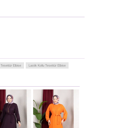
Tesettür Elbise
Lastik Kollu Tesettür Elbise