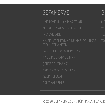
SEFAMERVE
B
ÜYELIK VE KULLANIM ŞARTLARI
İL
MESAFELI SATIŞ SÖZLEŞMESI
YA
İPTAL VE İADE
TE
KIŞISEL VERILERIN KORUNMASI POLITIKASI -
TO
AYDINLATMA METNI
FACEBOOK SAYFA KURALLARI
NASIL İADE YAPABILIRIM?
ÇEREZ POLITIKAMIZ
KAMPANYA VE KOŞULLAR
İŞLEM REHBERI
POLİTİKALARIMIZ
© 2026 SEFAMERVE.COM , TÜM HAKLARI SAKLIDI