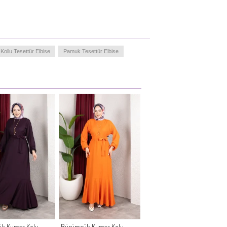
Kollu Tesettür Elbise
Pamuk Tesettür Elbise
k Kumaş Kolu
Bürümcük Kumaş Kolu