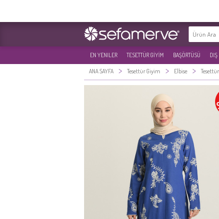
EN YENILER
TESETTÜR GİYİM
BAŞÖRTÜSÜ
DIŞ
>
>
>
ANA SAYFA
Tesettür Giyim
Elbise
Tesettür