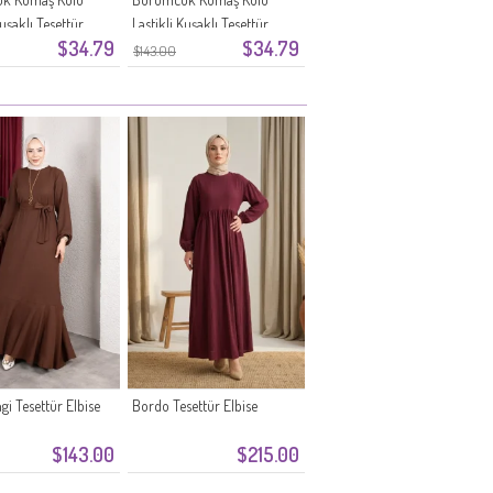
Kuşaklı Tesettür
Lastikli Kuşaklı Tesettür
$34.79
$34.79
911-07 Mürdüm
Elbise 0911-06 Oranj
$143.00
gi Tesettür Elbise
Bordo Tesettür Elbise
$143.00
$215.00