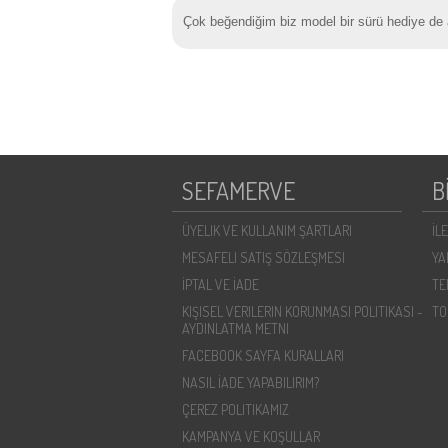
Çok beğendiğim biz model bir sürü hediye de 
SEFAMERVE
B
ÜYELIK VE KULLANIM ŞARTLARI
İL
MESAFELI SATIŞ SÖZLEŞMESI
YA
İPTAL VE İADE
TE
KIŞISEL VERILERIN KORUNMASI POLITIKASI -
TO
AYDINLATMA METNI
FACEBOOK SAYFA KURALLARI
NASIL İADE YAPABILIRIM?
ÇEREZ POLITIKAMIZ
KAMPANYA VE KOŞULLAR