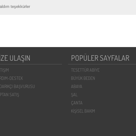
aldım teşekkürler
İZE ULAŞIN
POPÜLER SAYFALAR
ETIŞIM
TESETTÜR ABİYE
RDIM-DESTEK
BÜYÜK BEDEN
DARIKÇI BAŞVURUSU
ABAYA
PTAN SATIŞ
ŞAL
ÇANTA
KİŞİSEL BAKIM