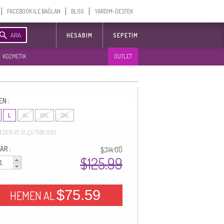
FACEBOOK İLE BAĞLAN
BLOG
YARDIM-DESTEK
ARA
HESABIM
SEPETIM
KOZMETİK
OUTLET
EN :
L
XL
XXL
3XL
EDEN VE ÖLÇÜ TABLOSU
AR :
$314.00
$125.99
$75.59
HEMEN AL