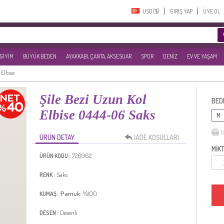
USD($)‎
GIRIŞ YAP
ÜYE OL
 GİYİM
BÜYÜK BEDEN
AYAKKABI, ÇANTA, AKSESUAR
SPOR
DENİZ
EV VE YAŞAM
 Elbise
Şile Bezi Uzun Kol
BED
Elbise 0444-06 Saks
M
B
ÜRÜN DETAY
İADE KOŞULLARI
MİKT
726962
ÜRÜN KODU :
Saks
RENK :
Pamuk:
%100
KUMAŞ :
Desenli
DESEN :