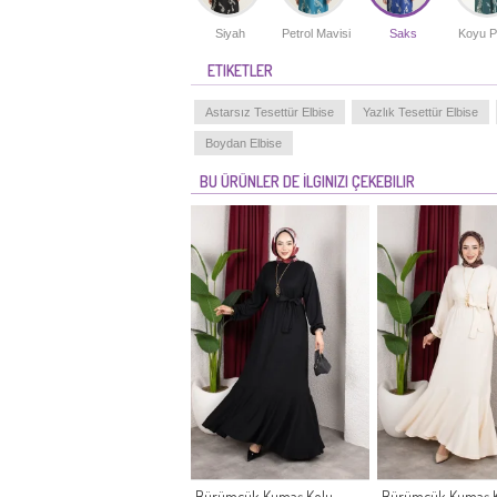
Siyah
Petrol Mavisi
Saks
Koyu P
ETIKETLER
Astarsız Tesettür Elbise
Yazlık Tesettür Elbise
Boydan Elbise
BU ÜRÜNLER DE İLGINIZI ÇEKEBILIR
Bürümcük Kumaş Kolu
Bürümcük Kumaş 