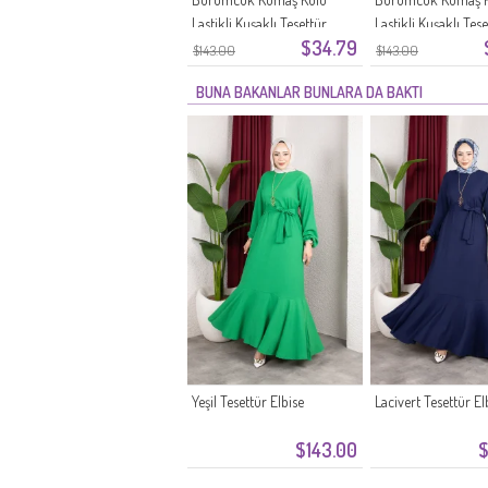
Lastikli Kuşaklı Tesettür
Lastikli Kuşaklı Tes
$34.79
Elbise 0911-11 Siyah
Elbise 0911-10 Ekru
$143.00
$143.00
BUNA BAKANLAR BUNLARA DA BAKTI
Yeşil Tesettür Elbise
Lacivert Tesettür El
$143.00
$