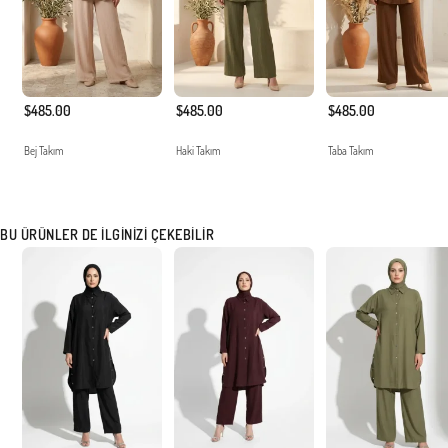
$485.00
$485.00
$485.00
Bej Takım
Haki Takım
Taba Takım
BU ÜRÜNLER DE İLGINIZI ÇEKEBILIR