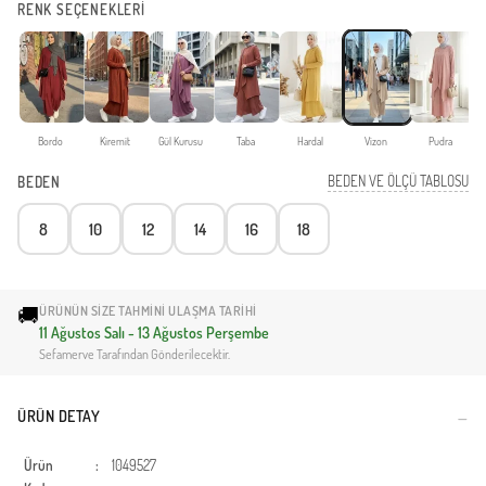
RENK SEÇENEKLERİ
Bordo
Kiremit
Gül Kurusu
Taba
Hardal
Vizon
Pudra
BEDEN VE ÖLÇÜ TABLOSU
BEDEN
8
10
12
14
16
18
🚚
ÜRÜNÜN SIZE TAHMINI ULAŞMA TARIHI
11 Ağustos Salı - 13 Ağustos Perşembe
Sefamerve Tarafından Gönderilecektir.
ÜRÜN DETAY
Ürün
:
1049527