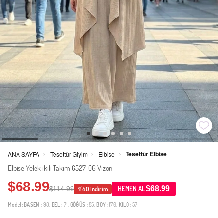
Tesettür Elbise
ANA SAYFA
Tesettür Giyim
Elbise
>
>
>
Elbise Yelek ikili Takım 6527-06 Vizon
$68.99
$68.99
$114.99
HEMEN AL
%40 İndirim
Model:
BASEN
: 98,
BEL
: 71,
GÖĞÜS
: 85,
BOY
: 170,
KILO
: 57