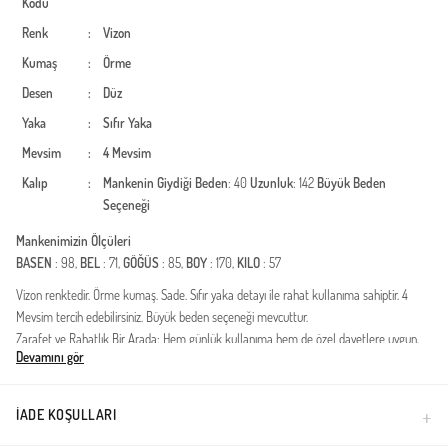
Kodu
Renk
:
Vizon
Kumaş
:
Örme
Desen
:
Düz
Yaka
:
Sıfır Yaka
Mevsim
:
4 Mevsim
Kalıp
:
Mankenin Giydiği Beden
: 40
Uzunluk
: 142
Büyük Beden
Seçeneği
Mankenimizin Ölçüleri
BASEN
: 98,
BEL
: 71,
GÖĞÜS
: 85,
BOY
: 170,
KILO
: 57
Vizon renktedir. Örme kumaş. Sade. Sıfır yaka detayı ile rahat kullanıma sahiptir. 4
Mevsim tercih edebilirsiniz. Büyük beden seçeneği mevcuttur.
Zarafet ve Rahatlık Bir Arada: Hem günlük kullanıma hem de özel davetlere uygun,
Devamını gör
yeni sezon Elbise ve Uzun Yelek İkili Takım. Nefes alan kumaşı ve tam boy kesimi
sayesinde tüm gün konfor sunar. Farklı renk ve beden seçenekleriyle gardırobunuzun
vazgeçilmezi olacak.
İADE KOŞULLARI
Türkiye'de üretilmiştir.