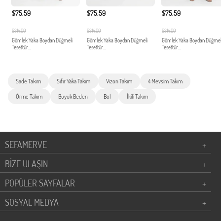
$75.59
$75.59
$75.59
$314.00
$314.00
$314.00
Gömlek Yaka Boydan Düğmeli
Gömlek Yaka Boydan Düğmeli
Gömlek Yaka Boydan Düğmel
Tesettür...
Tesettür...
Tesettür...
Sade Takım
Sıfır Yaka Takım
Vizon Takım
4 Mevsim Takım
Örme Takım
Büyük Beden
Bol
İkili Takım
SEFAMERVE
+
BİZE ULAŞIN
+
POPÜLER SAYFALAR
+
SOSYAL MEDYA
+