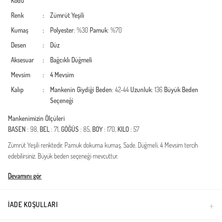
Kodu
Renk
:
Zümrüt Yeşili
Kumaş
:
Polyester
: %30
Pamuk
: %70
Desen
:
Düz
Aksesuar
:
Bağcıklı
Düğmeli
Mevsim
:
4 Mevsim
Kalıp
:
Mankenin Giydiği Beden
: 42-44
Uzunluk
: 136
Büyük Beden
Seçeneği
Mankenimizin Ölçüleri
BASEN
: 98,
BEL
: 71,
GÖĞÜS
: 85,
BOY
: 170,
KILO
: 57
Zümrüt Yeşili renktedir. Pamuk dokuma kumaş. Sade. Düğmeli. 4 Mevsim tercih
edebilirsiniz. Büyük beden seçeneği mevcuttur.
Türkiye'de üretilmiştir.
Devamını gör
İADE KOŞULLARI