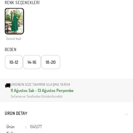
RENK SEÇENEKLERİ
Zümrüt Yeşili
BEDEN
10-12
14-16
18-20
🚚
ÜRÜNÜN SIZE TAHMINI ULAŞMA TARIHI
11 Ağustos Salı - 13 Ağustos Perşembe
Sefamerve Tarafından Gönderilecektir.
ÜRÜN DETAY
Ürün
:
1045577