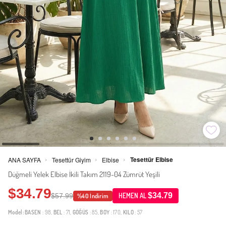
Tesettür Elbise
ANA SAYFA
Tesettür Giyim
Elbise
>
>
>
Düğmeli Yelek Elbise İkili Takım 2119-04 Zümrüt Yeşili
$34.79
$34.79
$57.99
HEMEN AL
%40 İndirim
Model:
BASEN
: 98,
BEL
: 71,
GÖĞÜS
: 85,
BOY
: 170,
KILO
: 57