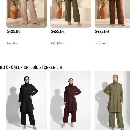
$485.00
$485.00
$485.00
Bej Takım
Haki Takım
Taba Takım
BU ÜRÜNLER DE İLGINIZI ÇEKEBILIR