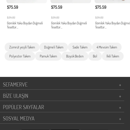
$75.59
$75.59
$75.59
$314.00
$314.00
$314.00
Gömlek Yaka Boydan Düğmeli
Gömlek Yaka Boydan Düğmeli
Gömlek Yaka Boydan Düğmel
Tesettür...
Tesettür...
Tesettür...
Zümrüt yeşili Takım
Düğmeli Takım
Sade Takım
4 Mevsim Takım
Polyester Takım
Pamuk Takım
Büyük Beden
Bol
İkili Takım
SEFAMERVE
+
BİZE ULAŞIN
+
POPÜLER SAYFALAR
+
SOSYAL MEDYA
+