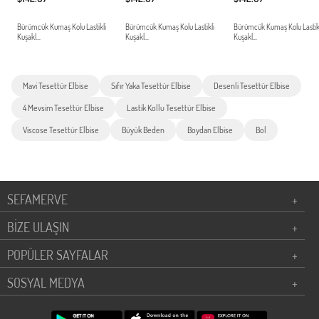
Bürümcük Kumaş Kolu Lastikli
Bürümcük Kumaş Kolu Lastikli
Bürümcük Kumaş Kolu Lastik
Kuşakl...
Kuşakl...
Kuşakl...
Mavi Tesettür Elbise
Sıfır Yaka Tesettür Elbise
Desenli Tesettür Elbise
4 Mevsim Tesettür Elbise
Lastik Kollu Tesettür Elbise
Viscose Tesettür Elbise
Büyük Beden
Boydan Elbise
Bol
SEFAMERVE
+
BİZE ULAŞIN
+
POPÜLER SAYFALAR
+
SOSYAL MEDYA
+