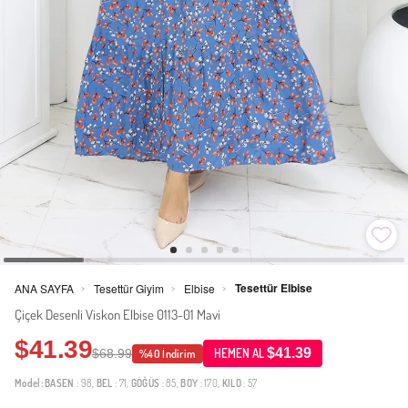
Tesettür Elbise
ANA SAYFA
Tesettür Giyim
Elbise
>
>
>
Çiçek Desenli Viskon Elbise 0113-01 Mavi
$41.39
$41.39
$68.99
HEMEN AL
%40 İndirim
Model:
BASEN
: 98,
BEL
: 71,
GÖĞÜS
: 85,
BOY
: 170,
KILO
: 57