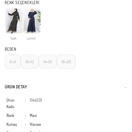
RENK SEÇENEKLERİ
Siyah
Lacivert
BEDEN
6-8
10-12
14-16
18-20
ÜRÜN DETAY
Ürün
:
1044939
Kodu
Renk
:
Mavi
Kumaş
:
Viscose