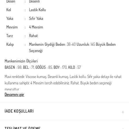
Desen
:
Desenli
Kol
:
Lastik Kollu
Yaka
:
Sıfır Yaka
Mevsim
:
4 Mevsim
Tarz
:
Rahat
Kalıp
:
Mankenin Giydiği Beden
: 38-40
Uzunluk
: 145
Büyük Beden
Seçeneği
Mankenimizin Ölçüleri
BASEN
: 98,
BEL
: 71,
GÖĞÜS
: 85,
BOY
: 170,
KILO
: 57
Mavi renktedir. Viscose kumaş. Desenli kumaş. Lastik kollu. Sıfır yaka detayı ile rahat
kullanıma sahiptir. 4 Mevsim tercih edebilirsiniz. Rahat. Büyük beden seçeneği
mevcuttur.
Devamını gör
Türkiye'de üretilmiştir.
İADE KOŞULLARI
TESLIMAT VE ÖDEME