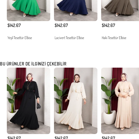
$142.67
$142.67
$142.67
Yeşil Tesettür Elbise
Lacivert Tesettür Elbise
Haki Tesettür Elbise
BU ÜRÜNLER DE İLGINIZI ÇEKEBILIR
$142.67
$142.67
$142.67