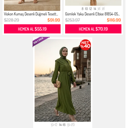
8
10
12
14
16
18
Viskon Kumaş Desenli Düğmeli Tesett...
Gömlek Yaka Desenli Elbise 81854-05...
$228.29
$91.99
$253.97
$116.99
$55.19
$70.19
HEMEN AL
HEMEN AL
10-12
14-16
18-20