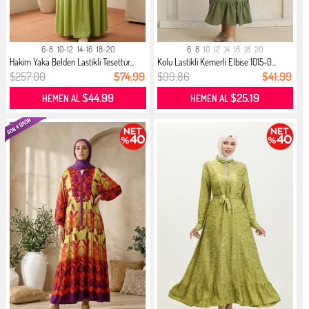
6-8
10-12
14-16
18-20
6
8
10
12
14
16
18
20
Hakim Yaka Belden Lastikli Tesettür...
Kolu Lastikli Kemerli Elbise 1015-0...
$257.00
$74.99
$99.86
$41.99
$44.99
$25.19
HEMEN AL
HEMEN AL