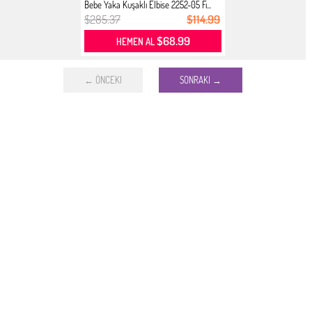
Bebe Yaka Kuşaklı Elbise 2252-05 Fı...
$285.37
$114.99
$68.99
HEMEN AL
← ÖNCEKI
SONRAKI →