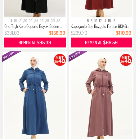
14
16
18
20
22
24
26
28
30
32
6
8
10
12
14
16
18
Önü Taşlı Kolu Güpürlü Büyük Beden ...
Kapüşonlu Beli Büzgülü Ferace 61346...
$331.03
$158.99
$239.70
$110.99
$95.39
$66.59
HEMEN AL
HEMEN AL