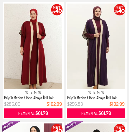
10
12
14
16
10
12
14
16
Büyük Beden Elbise Abaya İkili Takı...
Büyük Beden Elbise Abaya İkili Takı...
$286.00
$102.99
$256.83
$102.99
$61.79
$61.79
HEMEN AL
HEMEN AL