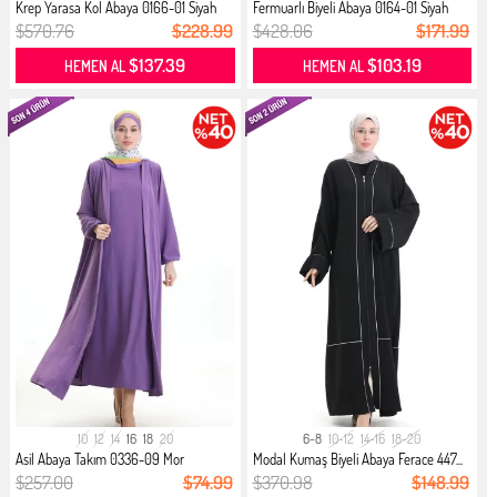
Krep Yarasa Kol Abaya 0166-01 Siyah
Fermuarlı Biyeli Abaya 0164-01 Siyah
$570.76
$228.99
$428.06
$171.99
$137.39
$103.19
HEMEN AL
HEMEN AL
10
12
14
16
18
20
6-8
10-12
14-16
18-20
Asil Abaya Takım 0336-09 Mor
Modal Kumaş Biyeli Abaya Ferace 447...
$257.00
$74.99
$370.98
$148.99