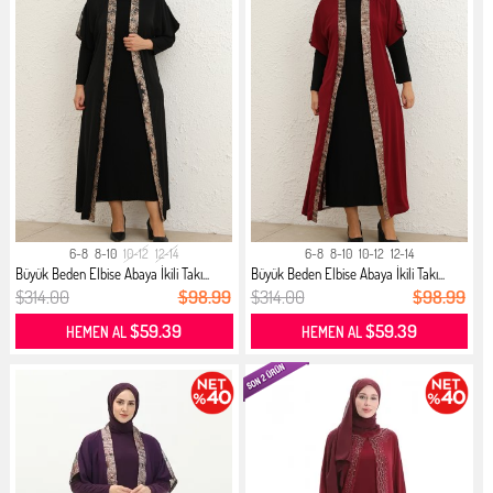
6-8
8-10
10-12
12-14
6-8
8-10
10-12
12-14
Büyük Beden Elbise Abaya İkili Takı...
Büyük Beden Elbise Abaya İkili Takı...
$314.00
$98.99
$314.00
$98.99
$59.39
$59.39
HEMEN AL
HEMEN AL