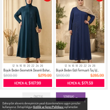
12
14
16
18
20
22
24
26
12
14
16
18
20
22
24
26
Büyük Beden Geometrik Desenli Buhar...
Büyük Beden Gizli Fermuarlı Taş İşl...
$800.00
$279.99
$800.00
$285.99
$167.99
$171.59
HEMEN AL
HEMEN AL
← ÖNCEKI
SONRAKI →
X
Daha iyi bir alisveris deneyimi icin yasal düzenlemelere uygun çerezler
kullanıyoruz. Detaylı bilgiye
Gizlilik ve Çerez Politikası
sayfamızdan