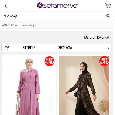
saxe abaya
ANA SAYFA
>
saxe abaya
132
Ürün Bulundu
FİLTRELE