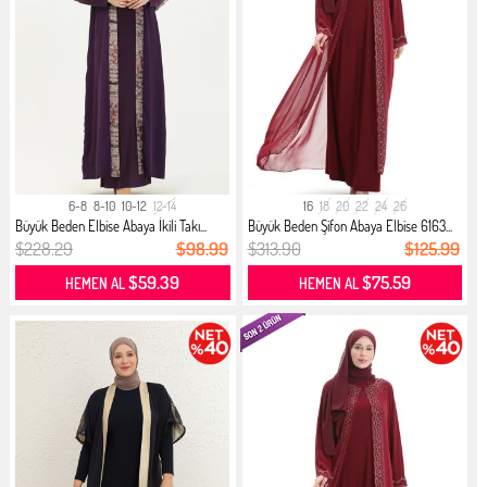
6-8
8-10
10-12
12-14
16
18
20
22
24
26
Büyük Beden Elbise Abaya İkili Takı...
Büyük Beden Şifon Abaya Elbise 6163...
$228.29
$98.99
$313.90
$125.99
$59.39
$75.59
HEMEN AL
HEMEN AL