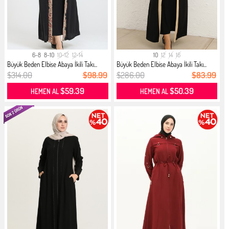
6-8
8-10
10-12
12-14
10
12
14
16
Büyük Beden Elbise Abaya İkili Takı...
Büyük Beden Elbise Abaya İkili Takı...
$314.00
$98.99
$286.00
$83.99
$59.39
$50.39
HEMEN AL
HEMEN AL