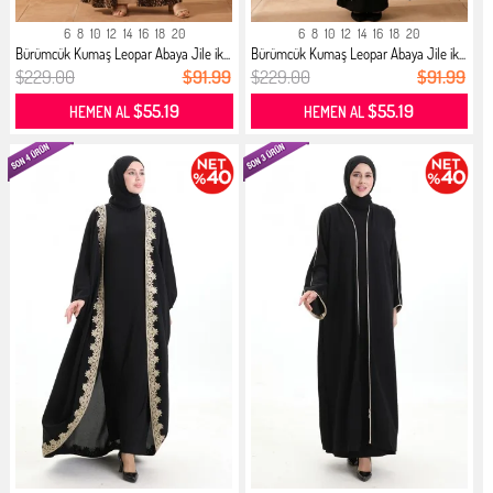
6
8
10
12
14
16
18
20
6
8
10
12
14
16
18
20
Bürümcük Kumaş Leopar Abaya Jile ik...
Bürümcük Kumaş Leopar Abaya Jile ik...
$229.00
$91.99
$229.00
$91.99
$55.19
$55.19
HEMEN AL
HEMEN AL