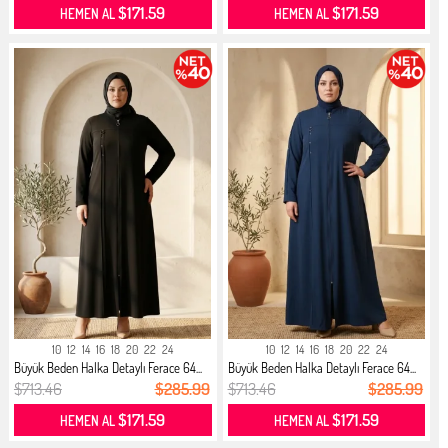
$171.59
$171.59
HEMEN AL
HEMEN AL
10
12
14
16
18
20
22
24
10
12
14
16
18
20
22
24
Büyük Beden Halka Detaylı Ferace 64...
Büyük Beden Halka Detaylı Ferace 64...
$713.46
$285.99
$713.46
$285.99
$171.59
$171.59
HEMEN AL
HEMEN AL