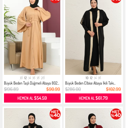
10
12
14
16
18
20
10
12
14
16
Büyük Beden Taşlı Düğmeli Abaya 802...
Büyük Beden Elbise Abaya İkili Takı...
$196.89
$90.99
$286.00
$102.99
$54.59
$61.79
HEMEN AL
HEMEN AL