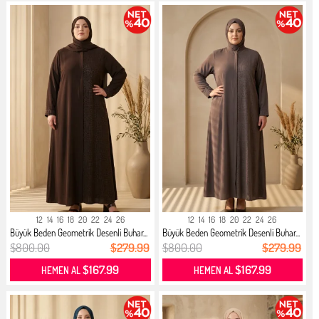
12
14
16
18
20
22
24
26
12
14
16
18
20
22
24
26
Büyük Beden Geometrik Desenli Buhar...
Büyük Beden Geometrik Desenli Buhar...
$800.00
$279.99
$800.00
$279.99
$167.99
$167.99
HEMEN AL
HEMEN AL