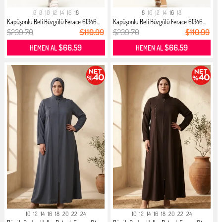
6
8
10
12
14
16
18
8
10
12
14
16
18
Kapüşonlu Beli Büzgülü Ferace 61346...
Kapüşonlu Beli Büzgülü Ferace 61346...
$239.70
$110.99
$239.70
$110.99
$66.59
$66.59
HEMEN AL
HEMEN AL
10
12
14
16
18
20
22
24
10
12
14
16
18
20
22
24