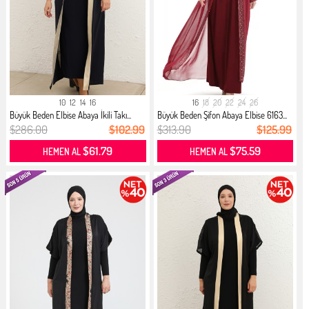
10
12
14
16
16
18
20
22
24
26
Büyük Beden Elbise Abaya İkili Takı...
Büyük Beden Şifon Abaya Elbise 6163...
$286.00
$102.99
$313.90
$125.99
$61.79
$75.59
HEMEN AL
HEMEN AL