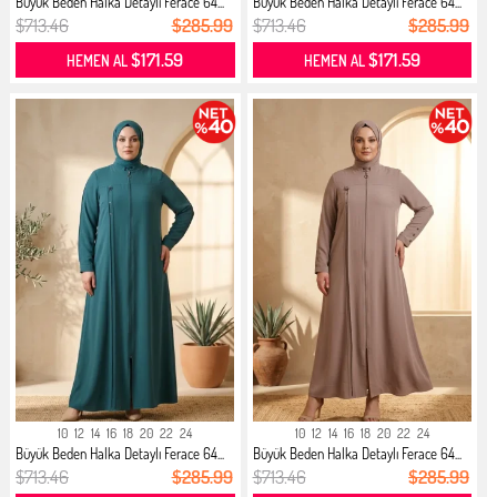
Büyük Beden Halka Detaylı Ferace 64...
Büyük Beden Halka Detaylı Ferace 64...
$713.46
$285.99
$713.46
$285.99
$171.59
$171.59
HEMEN AL
HEMEN AL
10
12
14
16
18
20
22
24
10
12
14
16
18
20
22
24
Büyük Beden Halka Detaylı Ferace 64...
Büyük Beden Halka Detaylı Ferace 64...
$713.46
$285.99
$713.46
$285.99