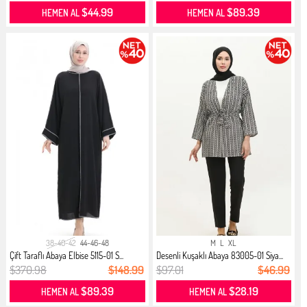
$44.99
$89.39
HEMEN AL
HEMEN AL
38-40-42
44-46-48
M
L
XL
Çift Taraflı Abaya Elbise 5115-01 S...
Desenli Kuşaklı Abaya 83005-01 Siya...
$370.98
$148.99
$97.01
$46.99
$89.39
$28.19
HEMEN AL
HEMEN AL