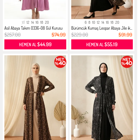
10
12
14
16
18
20
6
8
10
12
14
16
18
20
Asil Abaya Takım 0336-08 Gül Kurusu
Bürümcük Kumaş Leopar Abaya Jile ik...
$257.00
$74.99
$229.00
$91.99
$44.99
$55.19
HEMEN AL
HEMEN AL