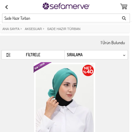
Sade Hazır Türban
ANA SAYFA
>
AKSESUAR
>
SADE HAZIR TÜRBAN
1
Ürün Bulundu
FİLTRELE