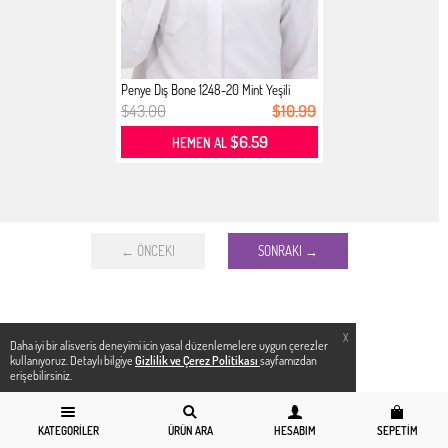
Penye Dış Bone 1248-20 Mint Yeşili
$43.00
$10.99
$6.59
HEMEN AL
← ÖNCEKI
SONRAKI →
X
Daha iyi bir alisveris deneyimi icin yasal düzenlemelere uygun çerezler
kullanıyoruz. Detaylı bilgiye
Gizlilik ve Çerez Politikası
sayfamızdan
erişebilirsiniz.
KATEGORILER
ÜRÜN ARA
HESABIM
SEPETIM