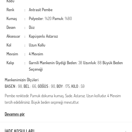
Kodu
Renk
:
Antrasit
Pembe
Kumaş
:
Polyester
: %20
Pamuk
: %80
Desen
:
Düz
Aksesuar
:
Kapüşonlu
Astarsız
Kol
:
Uzun Kollu
Mevsim
:
4 Mevsim
Kalıp
:
Garnili
Mankenin Giydiği Beden
: 38
Uzunluk
: 88
Büyük Beden
Seçeneği
Mankenimizin Ölçüleri
BASEN
: 98,
BEL
: 66,
GÖĞÜS
: 90,
BOY
: 175,
KILO
: 59
Pembe renktedir. Pamuk dokuma kumaş. Sade. Astarsız. Uzun kolludur. 4 Mevsim
tercih edebilirsiniz. Büyük beden seçeneği mevcuttur.
Türkiye'de üretilmiştir.
Devamını gör
İADE KOŞULLARI