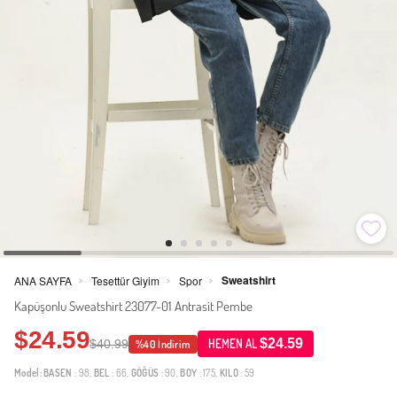
Sweatshirt
ANA SAYFA
Tesettür Giyim
Spor
>
>
>
Kapüşonlu Sweatshirt 23077-01 Antrasit Pembe
$24.59
$24.59
$40.99
HEMEN AL
%40 İndirim
Model:
BASEN
: 98,
BEL
: 66,
GÖĞÜS
: 90,
BOY
: 175,
KILO
: 59