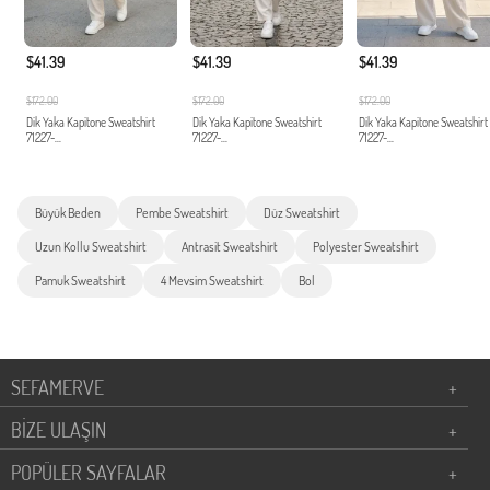
$41.39
$41.39
$41.39
$172.00
$172.00
$172.00
Dik Yaka Kapitone Sweatshirt
Dik Yaka Kapitone Sweatshirt
Dik Yaka Kapitone Sweatshirt
71227-...
71227-...
71227-...
Büyük Beden
Pembe Sweatshirt
Düz Sweatshirt
Uzun Kollu Sweatshirt
Antrasit Sweatshirt
Polyester Sweatshirt
Pamuk Sweatshirt
4 Mevsim Sweatshirt
Bol
SEFAMERVE
+
BİZE ULAŞIN
+
POPÜLER SAYFALAR
+