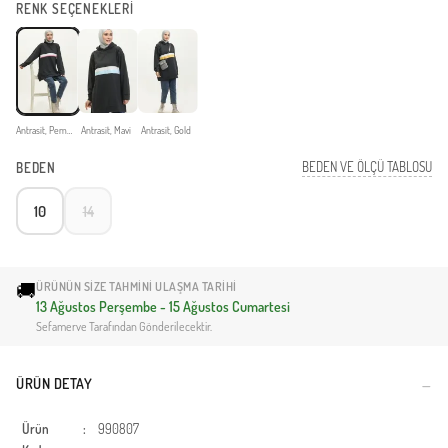
RENK SEÇENEKLERİ
Antrasit, Pembe
Antrasit, Mavi
Antrasit, Gold
BEDEN VE ÖLÇÜ TABLOSU
BEDEN
10
14
🚚
ÜRÜNÜN SIZE TAHMINI ULAŞMA TARIHI
13 Ağustos Perşembe - 15 Ağustos Cumartesi
Sefamerve Tarafından Gönderilecektir.
ÜRÜN DETAY
Ürün
:
990807