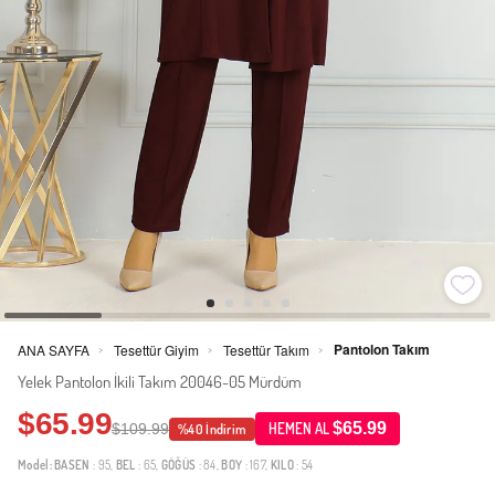
Pantolon Takım
ANA SAYFA
Tesettür Giyim
Tesettür Takım
>
>
>
Yelek Pantolon İkili Takım 20046-05 Mürdüm
$65.99
$65.99
$109.99
HEMEN AL
%40 İndirim
Model:
BASEN
: 95,
BEL
: 65,
GÖĞÜS
: 84,
BOY
: 167,
KILO
: 54