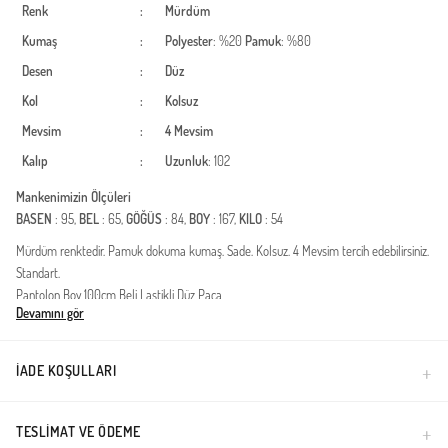
Renk
:
Mürdüm
Kumaş
:
Polyester
: %20
Pamuk
: %80
Desen
:
Düz
Kol
:
Kolsuz
Mevsim
:
4 Mevsim
Kalıp
:
Uzunluk
: 102
Mankenimizin Ölçüleri
BASEN
: 95,
BEL
: 65,
GÖĞÜS
: 84,
BOY
: 167,
KILO
: 54
Mürdüm renktedir. Pamuk dokuma kumaş. Sade. Kolsuz. 4 Mevsim tercih edebilirsiniz.
Standart.
Pantolon Boy 100cm Beli Lastikli Düz Paça
Devamını gör
Türkiye'de üretilmiştir.
İADE KOŞULLARI
TESLIMAT VE ÖDEME