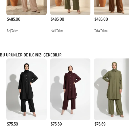
$485.00
$485.00
$485.00
Bej Takım
Haki Takım
Taba Takım
BU ÜRÜNLER DE İLGINIZI ÇEKEBILIR
$75.59
$75.59
$75.59