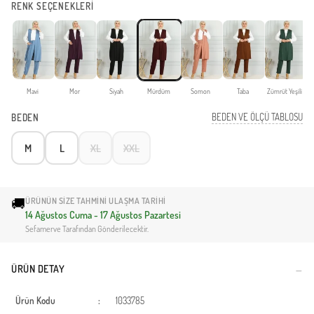
RENK SEÇENEKLERİ
Mavi
Mor
Siyah
Mürdüm
Somon
Taba
Zümrüt Yeşili
BEDEN VE ÖLÇÜ TABLOSU
BEDEN
M
L
XL
XXL
🚚
ÜRÜNÜN SIZE TAHMINI ULAŞMA TARIHI
14 Ağustos Cuma - 17 Ağustos Pazartesi
Sefamerve Tarafından Gönderilecektir.
ÜRÜN DETAY
Ürün Kodu
:
1033785