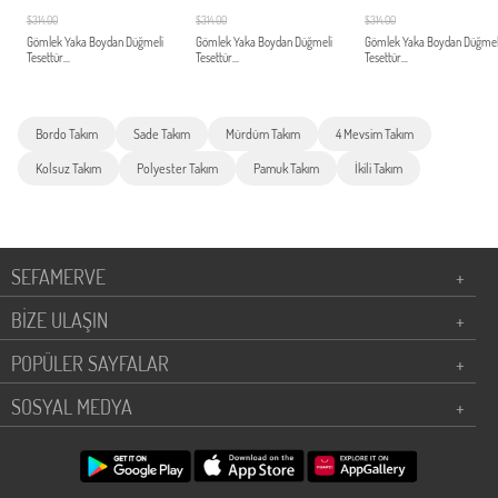
$314.00
$314.00
$314.00
Gömlek Yaka Boydan Düğmeli
Gömlek Yaka Boydan Düğmeli
Gömlek Yaka Boydan Düğmel
Tesettür...
Tesettür...
Tesettür...
Bordo Takım
Sade Takım
Mürdüm Takım
4 Mevsim Takım
Kolsuz Takım
Polyester Takım
Pamuk Takım
İkili Takım
SEFAMERVE
+
BİZE ULAŞIN
+
POPÜLER SAYFALAR
+
SOSYAL MEDYA
+