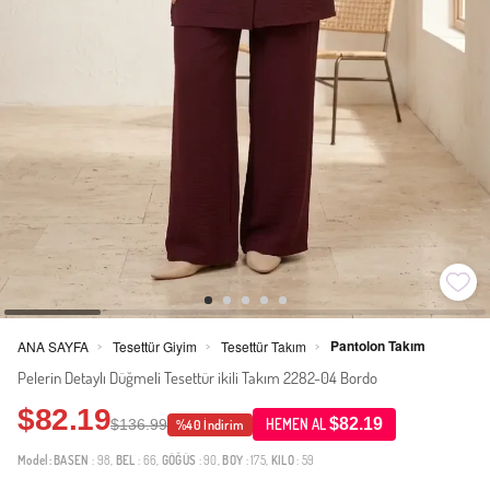
Pantolon Takım
ANA SAYFA
Tesettür Giyim
Tesettür Takım
>
>
>
Pelerin Detaylı Düğmeli Tesettür ikili Takım 2282-04 Bordo
$82.19
$82.19
$136.99
HEMEN AL
%40 İndirim
Model:
BASEN
: 98,
BEL
: 66,
GÖĞÜS
: 90,
BOY
: 175,
KILO
: 59