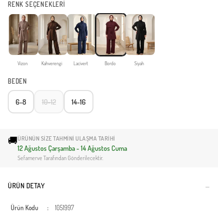
RENK SEÇENEKLERİ
Vizon
Kahverengi
Lacivert
Bordo
Siyah
BEDEN
6-8
10-12
14-16
🚚
ÜRÜNÜN SIZE TAHMINI ULAŞMA TARIHI
12 Ağustos Çarşamba - 14 Ağustos Cuma
Sefamerve Tarafından Gönderilecektir.
ÜRÜN DETAY
Ürün Kodu
:
1051997