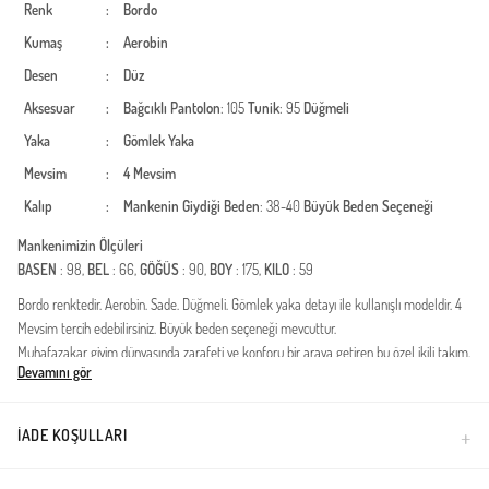
Renk
:
Bordo
Kumaş
:
Aerobin
Desen
:
Düz
Aksesuar
:
Bağcıklı
Pantolon
: 105
Tunik
: 95
Düğmeli
Yaka
:
Gömlek Yaka
Mevsim
:
4 Mevsim
Kalıp
:
Mankenin Giydiği Beden
: 38-40
Büyük Beden Seçeneği
Mankenimizin Ölçüleri
BASEN
: 98,
BEL
: 66,
GÖĞÜS
: 90,
BOY
: 175,
KILO
: 59
Bordo renktedir. Aerobin. Sade. Düğmeli. Gömlek yaka detayı ile kullanışlı modeldir. 4
Mevsim tercih edebilirsiniz. Büyük beden seçeneği mevcuttur.
Muhafazakar giyim dünyasında zarafeti ve konforu bir araya getiren bu özel ikili takım,
Devamını gör
gardırobunuzun en joker parçası olmaya aday. Dört mevsim kullanıma uygun yapısıyla
öne çıkan tasarım, kaliteli polyester kumaş teknolojisi sayesinde gün boyu formunu
korur ve kırışıklıklara karşı direnç gösterir. Üst tunik kısmında yer alan kuşak detayı,
İADE KOŞULLARI
bel hattınızı nazikçe vurgularken, pantolondaki lastikli bel yapısı hareket
özgürlüğünüzü kısıtlamadan mükemmel bir uyum sunar.Kumaş Özelliği: Dayanıklı ve