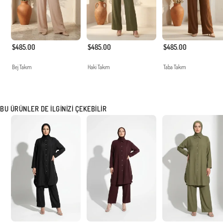
$485.00
$485.00
$485.00
Bej Takım
Haki Takım
Taba Takım
BU ÜRÜNLER DE İLGINIZI ÇEKEBILIR