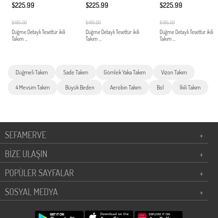
$225.99
$225.99
$225.99
$485.00
$485.00
$485.00
Düğme Detaylı Tesettür ikili
Düğme Detaylı Tesettür ikili
Düğme Detaylı Tesettür ikili
Takım ...
Takım ...
Takım ...
Düğmeli Takım
Sade Takım
Gömlek Yaka Takım
Vizon Takım
4 Mevsim Takım
Büyük Beden
Aerobin Takım
Bol
İkili Takım
SEFAMERVE
+
BİZE ULAŞIN
+
POPÜLER SAYFALAR
+
SOSYAL MEDYA
+