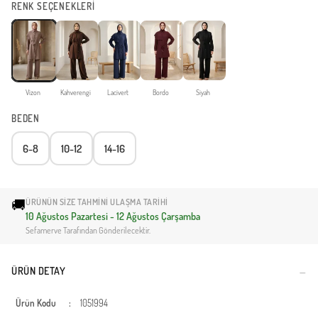
RENK SEÇENEKLERİ
Vizon
Kahverengi
Lacivert
Bordo
Siyah
BEDEN
6-8
10-12
14-16
🚚
ÜRÜNÜN SIZE TAHMINI ULAŞMA TARIHI
10 Ağustos Pazartesi - 12 Ağustos Çarşamba
Sefamerve Tarafından Gönderilecektir.
ÜRÜN DETAY
Ürün Kodu
:
1051994