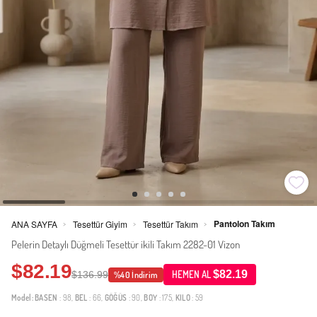
Pantolon Takım
ANA SAYFA
Tesettür Giyim
Tesettür Takım
>
>
>
Pelerin Detaylı Düğmeli Tesettür ikili Takım 2282-01 Vizon
$82.19
$82.19
$136.99
HEMEN AL
%40 İndirim
Model:
BASEN
: 98,
BEL
: 66,
GÖĞÜS
: 90,
BOY
: 175,
KILO
: 59