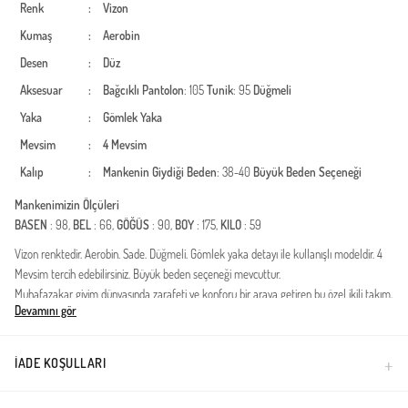
Renk
:
Vizon
Kumaş
:
Aerobin
Desen
:
Düz
Aksesuar
:
Bağcıklı
Pantolon
: 105
Tunik
: 95
Düğmeli
Yaka
:
Gömlek Yaka
Mevsim
:
4 Mevsim
Kalıp
:
Mankenin Giydiği Beden
: 38-40
Büyük Beden Seçeneği
Mankenimizin Ölçüleri
BASEN
: 98,
BEL
: 66,
GÖĞÜS
: 90,
BOY
: 175,
KILO
: 59
Vizon renktedir. Aerobin. Sade. Düğmeli. Gömlek yaka detayı ile kullanışlı modeldir. 4
Mevsim tercih edebilirsiniz. Büyük beden seçeneği mevcuttur.
Muhafazakar giyim dünyasında zarafeti ve konforu bir araya getiren bu özel ikili takım,
Devamını gör
gardırobunuzun en joker parçası olmaya aday. Dört mevsim kullanıma uygun yapısıyla
öne çıkan tasarım, kaliteli polyester kumaş teknolojisi sayesinde gün boyu formunu
korur ve kırışıklıklara karşı direnç gösterir. Üst tunik kısmında yer alan kuşak detayı,
İADE KOŞULLARI
bel hattınızı nazikçe vurgularken, pantolondaki lastikli bel yapısı hareket
özgürlüğünüzü kısıtlamadan mükemmel bir uyum sunar.Kumaş Özelliği: Dayanıklı ve