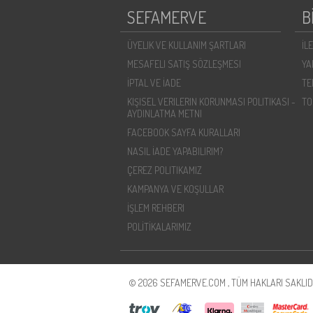
SEFAMERVE
B
ÜYELIK VE KULLANIM ŞARTLARI
İL
MESAFELI SATIŞ SÖZLEŞMESI
YA
İPTAL VE İADE
TE
KIŞISEL VERILERIN KORUNMASI POLITIKASI -
TO
AYDINLATMA METNI
FACEBOOK SAYFA KURALLARI
NASIL İADE YAPABILIRIM?
ÇEREZ POLITIKAMIZ
KAMPANYA VE KOŞULLAR
İŞLEM REHBERI
POLİTİKALARIMIZ
© 2026 SEFAMERVE.COM , TÜM HAKLARI SAKLIDI