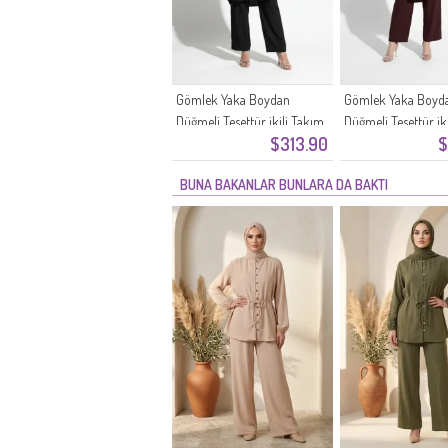
Gömlek Yaka Boydan
Gömlek Yaka Boyd
Düğmeli Tesettür ikili Takım
Düğmeli Tesettür ik
$313.90
$
2303-05 Siyah
2303-04 Mürdüm
BUNA BAKANLAR BUNLARA DA BAKTI