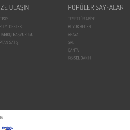
İZE ULAŞIN
POPÜLER SAYFALAR
ETIŞIM
TESETTÜR ABİYE
RDIM-DESTEK
BÜYÜK BEDEN
DARIKÇI BAŞVURUSU
ABAYA
PTAN SATIŞ
ŞAL
ÇANTA
KİŞİSEL BAKIM
R.