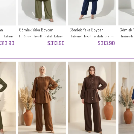
an
Gömlek Yaka Boydan
Gömlek Yaka Boydan
Gömlek 
ili Takım
Düğmeli Tesettür ikili Takım
Düğmeli Tesettür ikili Takım
Düğmeli T
313.90
$313.90
$313.90
2303-03 Haki
2303-02 Lacivert
2303-01 