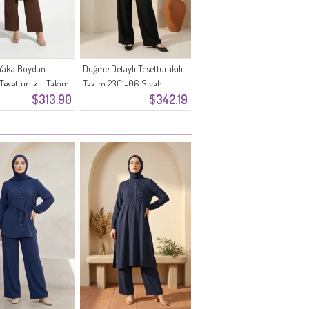
Yaka Boydan
Düğme Detaylı Tesettür ikili
esettür ikili Takım
Takım 2301-06 Siyah
$313.90
$342.19
Kahverengi