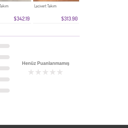
 Takım
Lacivert Takım
$342.19
$313.90
Henüz Puanlanmamış