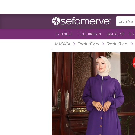
EN YENILER
TESETTÜR GİYİM
BAŞÖRTÜSÜ
DIŞ
>
>
>
ANA SAYFA
Tesettür Giyim
Tesettür Takım