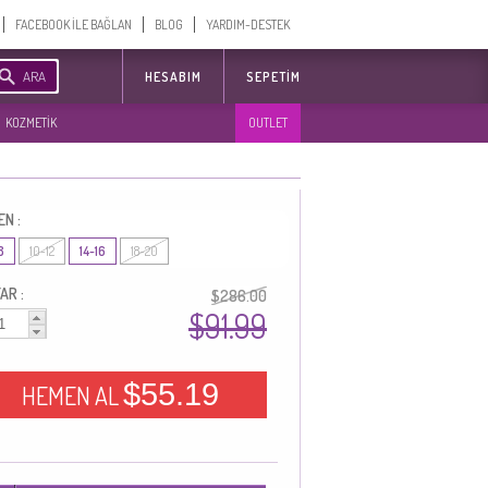
FACEBOOK İLE BAĞLAN
BLOG
YARDIM-DESTEK
ARA
HESABIM
SEPETIM
KOZMETİK
OUTLET
EN :
8
10-12
14-16
18-20
AR :
$286.00
$91.99
$55.19
HEMEN AL