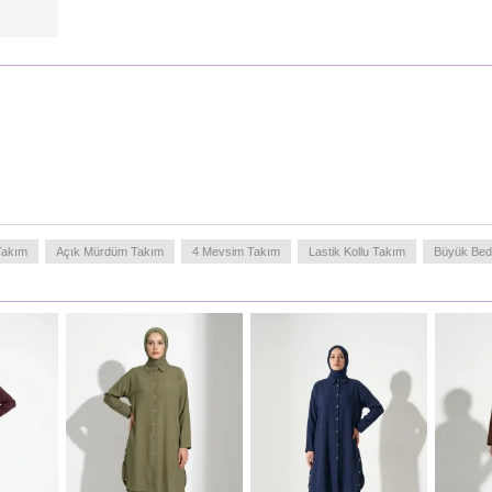
Takım
Açık Mürdüm Takım
4 Mevsim Takım
Lastik Kollu Takım
Büyük Be