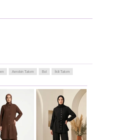
den
Aerobin Takım
Bol
İkili Takım