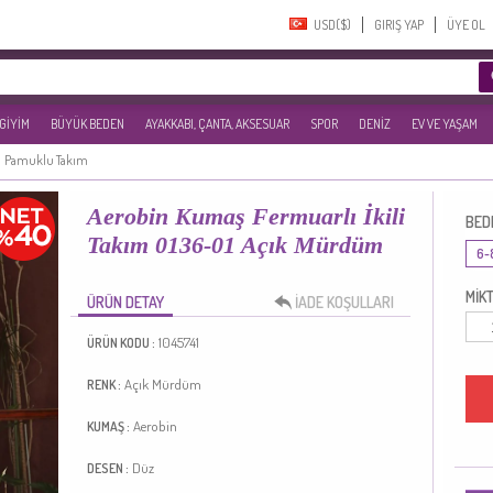
USD($)‎
GIRIŞ YAP
ÜYE OL
 GİYİM
BÜYÜK BEDEN
AYAKKABI, ÇANTA, AKSESUAR
SPOR
DENİZ
EV VE YAŞAM
Pamuklu Takım
Aerobin Kumaş Fermuarlı İkili
BED
Takım 0136-01 Açık Mürdüm
6-
MİKT
ÜRÜN DETAY
İADE KOŞULLARI
1045741
ÜRÜN KODU :
Açık Mürdüm
RENK :
Aerobin
KUMAŞ :
Düz
DESEN :